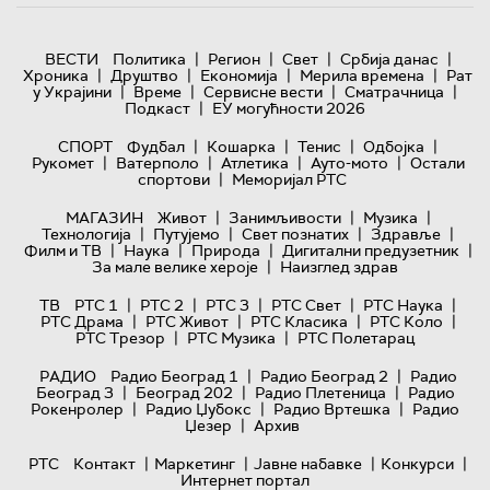
|
|
|
|
ВЕСТИ
Политика
Регион
Свет
Србија данас
|
|
|
|
Хроника
Друштво
Економија
Мерила времена
Рат
|
|
|
|
у Украјини
Време
Сервисне вести
Сматрачница
|
Подкаст
ЕУ могућности 2026
|
|
|
|
СПОРТ
Фудбал
Кошарка
Тенис
Одбојка
|
|
|
|
Рукомет
Ватерполо
Атлетика
Ауто-мото
Остали
|
спортови
Меморијал РТС
|
|
|
МАГАЗИН
Живот
Занимљивости
Музика
|
|
|
|
Технологијa
Путујемо
Свет познатих
Здравље
|
|
|
|
Филм и ТВ
Наука
Природа
Дигитални предузетник
|
За мале велике хероје
Наизглед здрав
|
|
|
|
|
ТВ
РТС 1
РТС 2
РТС 3
РТС Свет
РТС Наука
|
|
|
|
РТС Драма
РТС Живот
РТС Класика
РТС Коло
|
|
РТС Трезор
РТС Музика
РТС Полетарац
|
|
РАДИО
Радио Београд 1
Радио Београд 2
Радио
|
|
|
Београд 3
Београд 202
Радио Плетеница
Радио
|
|
|
Рокенролер
Радио Џубокс
Радио Вртешка
Радио
|
Џезер
Архив
|
|
|
|
РТС
Контакт
Маркетинг
Јавне набавке
Конкурси
Интернет портал