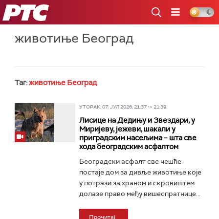
РТС
животиње Београд
Таг:
животиње Београд
УТОРАК, 07. ЈУЛ 2026, 21:37 -> 21:39
Лисице на Дедињу и Звездари, у
Миријеву, јежеви, шакали у
приградским насељима – шта све
хода београдским асфалтом
Београдски асфалт све чешће
постаје дом за дивље животиње које
у потрази за храном и скровиштем
долазе право међу вишеспратнице...
Прочитај