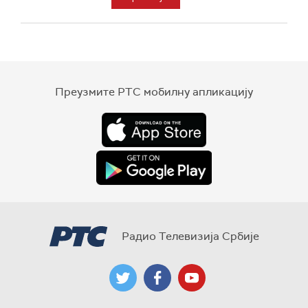
Преузмите РТС мобилну апликацију
Радио Телевизија Србије