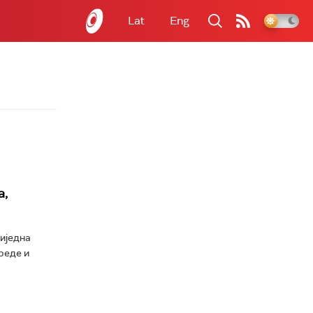
Lat
Eng
а,
ниједна
реде и