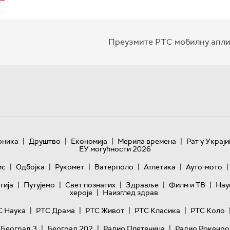
Преузмите РТС мобилну апли
|
|
|
|
оника
Друштво
Економија
Мерила времена
Рат у Украји
ЕУ могућности 2026
|
|
|
|
|
|
ис
Одбојка
Рукомет
Ватерполо
Атлетика
Ауто-мото
|
|
|
|
|
гијa
Путујемо
Свет познатих
Здравље
Филм и ТВ
Нау
|
хероје
Наизглед здрав
|
|
|
|
С Наука
РТС Драма
РТС Живот
РТС Класика
РТС Коло
|
|
|
 Београд 3
Београд 202
Радио Плетеница
Радио Рокенро