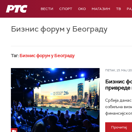
РТС
ВЕСТИ
СПОРТ
OKO
МАГАЗИН
ТВ
Р
Бизнис форум у Београду
Таг:
Бизнис форум у Београду
ПЕТАК, 15. МАЈ 202
Бизнис фо
привреде 
Србија данас
озбиљна визи
финансијског 
Прочитај