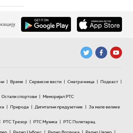
кацију
|
|
|
|
|
ни
Време
Сервисне вести
Сматрачница
Подкаст
|
Остали спортови
Меморијал РТС
|
|
|
ка
Природа
Дигитални предузетник
За мале велике
|
|
|
РТС Трезор
РТС Музика
РТС Полетарац
|
|
|
|
лер
Радио Џубокс
Радио Вртешка
Радио Џезер