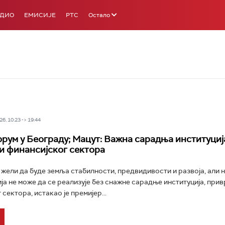
АДИО
ЕМИСИЈЕ
РТС
Остало
6, 10:23 -> 19:44
рум у Београду; Мацут: Важна сарадња институциј
и финансијског сектора
 жели да буде земља стабилности, предвидивости и развоја, али 
ја не може да се реализује без снажне сарадње институција, прив
сектора, истакао је премијер...