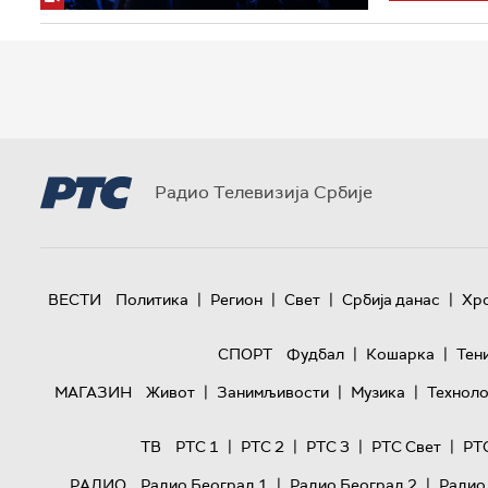
Радио Телевизија Србије
|
|
|
|
ВЕСТИ
Политика
Регион
Свет
Србија данас
Хр
|
|
СПОРТ
Фудбал
Кошарка
Тен
|
|
|
МАГАЗИН
Живот
Занимљивости
Музика
Техноло
|
|
|
|
ТВ
РТС 1
РТС 2
РТС 3
РТС Свет
РТ
|
|
РАДИО
Радио Београд 1
Радио Београд 2
Радио