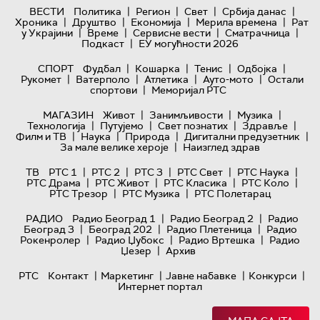
|
|
|
|
ВЕСТИ
Политика
Регион
Свет
Србија данас
|
|
|
|
Хроника
Друштво
Економија
Мерила времена
Рат
|
|
|
|
у Украјини
Време
Сервисне вести
Сматрачница
|
Подкаст
ЕУ могућности 2026
|
|
|
|
СПОРТ
Фудбал
Кошарка
Тенис
Одбојка
|
|
|
|
Рукомет
Ватерполо
Атлетика
Ауто-мото
Остали
|
спортови
Меморијал РТС
|
|
|
МАГАЗИН
Живот
Занимљивости
Музика
|
|
|
|
Технологијa
Путујемо
Свет познатих
Здравље
|
|
|
|
Филм и ТВ
Наука
Природа
Дигитални предузетник
|
За мале велике хероје
Наизглед здрав
|
|
|
|
|
ТВ
РТС 1
РТС 2
РТС 3
РТС Свет
РТС Наука
|
|
|
|
РТС Драма
РТС Живот
РТС Класика
РТС Коло
|
|
РТС Трезор
РТС Музика
РТС Полетарац
|
|
РАДИО
Радио Београд 1
Радио Београд 2
Радио
|
|
|
Београд 3
Београд 202
Радио Плетеница
Радио
|
|
|
Рокенролер
Радио Џубокс
Радио Вртешка
Радио
|
Џезер
Архив
|
|
|
|
РТС
Контакт
Маркетинг
Јавне набавке
Конкурси
Интернет портал