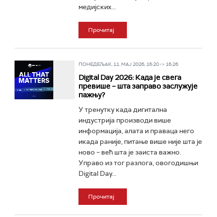
медијских...
Прочитај
ПОНЕДЕЉАК, 11. МАЈ 2026, 16:20 -> 16:26
Digital Day 2026: Када је свега
превише – шта заправо заслужује
пажњу?
У тренутку када дигитална
индустрија производи више
информација, алата и праваца него
икада раније, питање више није шта је
ново – већ шта је заиста важно.
Управо из тог разлога, овогодишњи
Digital Day...
Прочитај