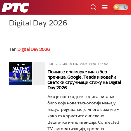
РТС
Digital Day 2026
Таг:
Digital Day 2026
ПОНЕДЕЉАК, 25. МАЈ 2026, 14:50 -> 14:52
Почиње ера маркетинга без
пречица: Google, Teads и водећи
светски стручњаци стижу на Digital
Day 2026
Ако је претходних година питање
било које нове технологије мењају
индустрију, данас је много важније –
како их користити смислено.
Вештачка интелигенција, Connected
TV, аутоматизација, промена