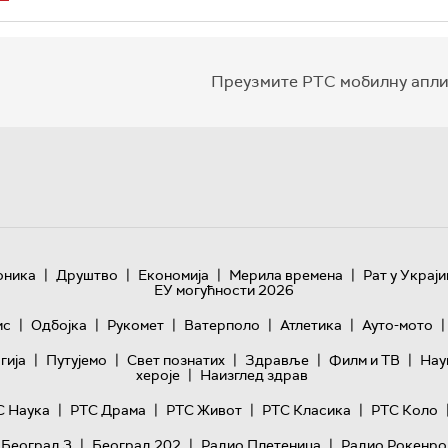
Преузмите РТС мобилну апли
|
|
|
|
оника
Друштво
Економија
Мерила времена
Рат у Украји
ЕУ могућности 2026
|
|
|
|
|
|
ис
Одбојка
Рукомет
Ватерполо
Атлетика
Ауто-мото
|
|
|
|
|
гијa
Путујемо
Свет познатих
Здравље
Филм и ТВ
Нау
|
хероје
Наизглед здрав
|
|
|
|
С Наука
РТС Драма
РТС Живот
РТС Класика
РТС Коло
|
|
|
 Београд 3
Београд 202
Радио Плетеница
Радио Рокенро