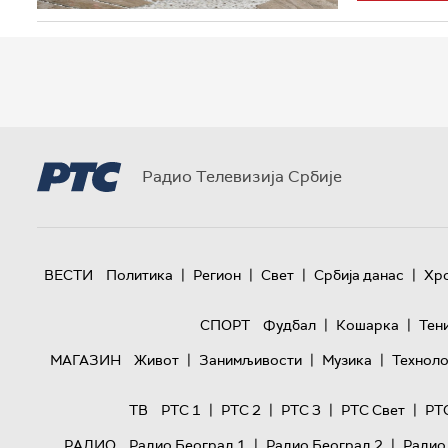
Радио Телевизија Србије
|
|
|
|
ВЕСТИ
Политика
Регион
Свет
Србија данас
Хр
|
|
СПОРТ
Фудбал
Кошарка
Тен
|
|
|
МАГАЗИН
Живот
Занимљивости
Музика
Техноло
|
|
|
|
ТВ
РТС 1
РТС 2
РТС 3
РТС Свет
РТ
|
|
РАДИО
Радио Београд 1
Радио Београд 2
Радио