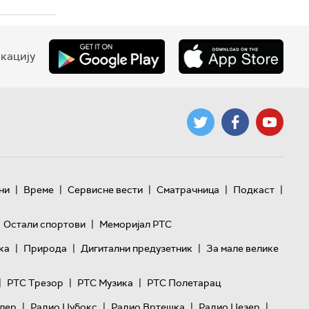
кацију
|
|
|
|
|
ни
Време
Сервисне вести
Сматрачница
Подкаст
|
Остали спортови
Меморијал РТС
|
|
|
ка
Природа
Дигитални предузетник
За мале велике
|
|
|
РТС Трезор
РТС Музика
РТС Полетарац
|
|
|
|
лер
Радио Џубокс
Радио Вртешка
Радио Џезер