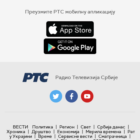
Преузмите РТС мобилну апликацију
Радио Телевизија Србије
|
|
|
|
ВЕСТИ
Политика
Регион
Свет
Србија данас
|
|
|
|
Хроника
Друштво
Економија
Мерила времена
Рат
|
|
|
|
у Украјини
Време
Сервисне вести
Сматрачница