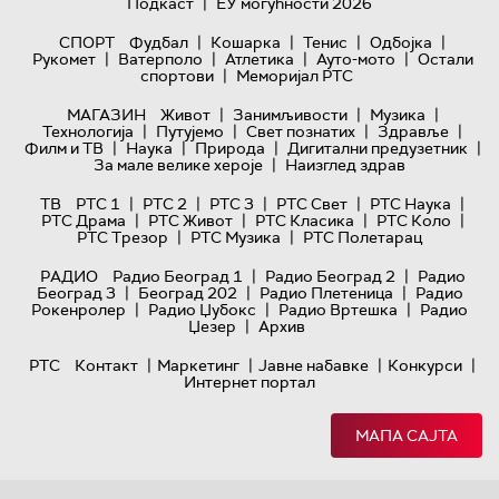
|
Подкаст
ЕУ могућности 2026
|
|
|
|
СПОРТ
Фудбал
Кошарка
Тенис
Одбојка
|
|
|
|
Рукомет
Ватерполо
Атлетика
Ауто-мото
Остали
|
спортови
Меморијал РТС
|
|
|
МАГАЗИН
Живот
Занимљивости
Музика
|
|
|
|
Технологијa
Путујемо
Свет познатих
Здравље
|
|
|
|
Филм и ТВ
Наука
Природа
Дигитални предузетник
|
За мале велике хероје
Наизглед здрав
|
|
|
|
|
ТВ
РТС 1
РТС 2
РТС 3
РТС Свет
РТС Наука
|
|
|
|
РТС Драма
РТС Живот
РТС Класика
РТС Коло
|
|
РТС Трезор
РТС Музика
РТС Полетарац
|
|
РАДИО
Радио Београд 1
Радио Београд 2
Радио
|
|
|
Београд 3
Београд 202
Радио Плетеница
Радио
|
|
|
Рокенролер
Радио Џубокс
Радио Вртешка
Радио
|
Џезер
Архив
|
|
|
|
РТС
Контакт
Маркетинг
Јавне набавке
Конкурси
Интернет портал
МАПА САЈТА