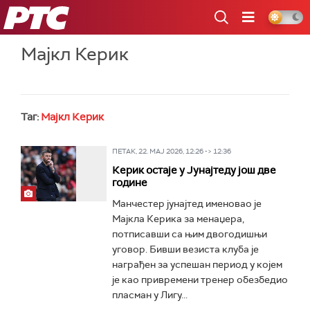
РТС
Мајкл Керик
Таг:
Мајкл Керик
ПЕТАК, 22. МАЈ 2026, 12:26 -> 12:36
Керик остаје у Јунајтеду још две
године
Манчестер јунајтед именовао је
Мајкла Керика за менаџера,
потписавши са њим двогодишњи
уговор. Бивши везиста клуба је
награђен за успешан период у којем
је као привремени тренер обезбедио
пласман у Лигу...