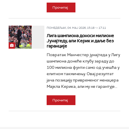
Прочитај
ПОНЕДЕЉАК, 04. МАЈ 2026, 15:18 -> 17:11
Лига шампиона доноси милионе
Јунајтеду, али Керик и даље без
гаранције
Повратак Манчестер јунајтеда у Лигу
шампиона донеће клубу зараду до
100 милиона фунти само од учешћа у
елитном такмичењу. Овај резултат
јача позицију привременог менаџера
Мајкла Керика, али му не гарантује...
Прочитај