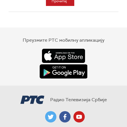
Прочитај
Преузмите РТС мобилну апликацију
Радио Телевизија Србије