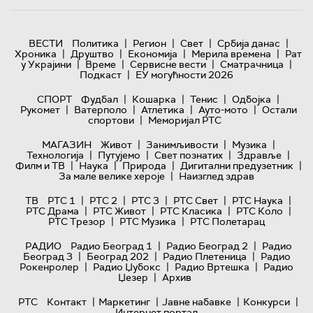
|
|
|
|
ВЕСТИ
Политика
Регион
Свет
Србија данас
|
|
|
|
Хроника
Друштво
Економија
Мерила времена
Рат
|
|
|
|
у Украјини
Време
Сервисне вести
Сматрачница
|
Подкаст
ЕУ могућности 2026
|
|
|
|
СПОРТ
Фудбал
Кошарка
Тенис
Одбојка
|
|
|
|
Рукомет
Ватерполо
Атлетика
Ауто-мото
Остали
|
спортови
Меморијал РТС
|
|
|
МАГАЗИН
Живот
Занимљивости
Музика
|
|
|
|
Технологијa
Путујемо
Свет познатих
Здравље
|
|
|
|
Филм и ТВ
Наука
Природа
Дигитални предузетник
|
За мале велике хероје
Наизглед здрав
|
|
|
|
|
ТВ
РТС 1
РТС 2
РТС 3
РТС Свет
РТС Наука
|
|
|
|
РТС Драма
РТС Живот
РТС Класика
РТС Коло
|
|
РТС Трезор
РТС Музика
РТС Полетарац
|
|
РАДИО
Радио Београд 1
Радио Београд 2
Радио
|
|
|
Београд 3
Београд 202
Радио Плетеница
Радио
|
|
|
Рокенролер
Радио Џубокс
Радио Вртешка
Радио
|
Џезер
Архив
|
|
|
|
РТС
Контакт
Маркетинг
Јавне набавке
Конкурси
Интернет портал