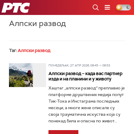
РТС
Алпски развод
Таг:
Алпски развод
ПОНЕДЕЉАК, 27. АПР 2026, 08:45 -> 08:53
Алпски развод – када вас партнер
изда и на планини и у животу
Хаштаг „алпски развод“ преплавио је
платформе друштвених медија попут
Тик-Тока и Инстаграма последњих
месеци, а многе жене описале су
своја трауматична искуства која су
понекад била и опасна по живот...