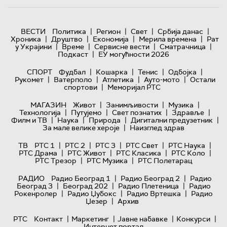
|
|
|
|
ВЕСТИ
Политика
Регион
Свет
Србија данас
|
|
|
|
Хроника
Друштво
Економија
Мерила времена
Рат
|
|
|
|
у Украјини
Време
Сервисне вести
Сматрачница
|
Подкаст
ЕУ могућности 2026
|
|
|
|
СПОРТ
Фудбал
Кошарка
Тенис
Одбојка
|
|
|
|
Рукомет
Ватерполо
Атлетика
Ауто-мото
Остали
|
спортови
Меморијал РТС
|
|
|
МАГАЗИН
Живот
Занимљивости
Музика
|
|
|
|
Технологијa
Путујемо
Свет познатих
Здравље
|
|
|
|
Филм и ТВ
Наука
Природа
Дигитални предузетник
|
За мале велике хероје
Наизглед здрав
|
|
|
|
|
ТВ
РТС 1
РТС 2
РТС 3
РТС Свет
РТС Наука
|
|
|
|
РТС Драма
РТС Живот
РТС Класика
РТС Коло
|
|
РТС Трезор
РТС Музика
РТС Полетарац
|
|
РАДИО
Радио Београд 1
Радио Београд 2
Радио
|
|
|
Београд 3
Београд 202
Радио Плетеница
Радио
|
|
|
Рокенролер
Радио Џубокс
Радио Вртешка
Радио
|
Џезер
Архив
|
|
|
|
РТС
Контакт
Маркетинг
Јавне набавке
Конкурси
Интернет портал