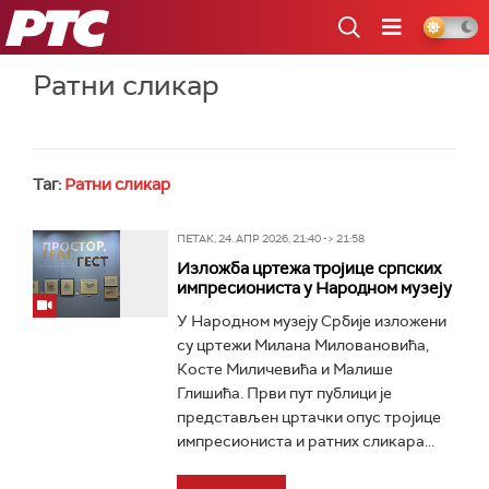
РТС
Ратни сликар
Таг:
Ратни сликар
ПЕТАК, 24. АПР 2026, 21:40 -> 21:58
Изложба цртежа тројице српских
импресиониста у Народном музеју
У Народном музеју Србије изложени
су цртежи Милана Миловановића,
Косте Миличевића и Малише
Глишића. Први пут публици је
представљен цртачки опус тројице
импресиониста и ратних сликара...