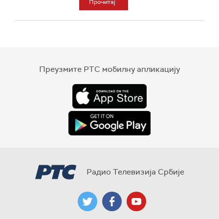
Прочитај
Преузмите РТС мобилну апликацију
Радио Телевизија Србије