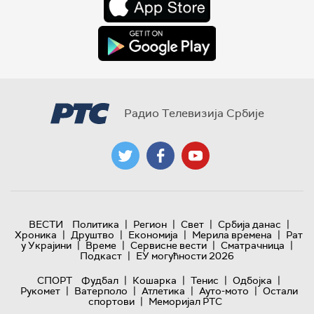
Радио Телевизија Србије
|
|
|
|
ВЕСТИ
Политика
Регион
Свет
Србија данас
|
|
|
|
Хроника
Друштво
Економија
Мерила времена
Рат
|
|
|
|
у Украјини
Време
Сервисне вести
Сматрачница
|
Подкаст
ЕУ могућности 2026
|
|
|
|
СПОРТ
Фудбал
Кошарка
Тенис
Одбојка
|
|
|
|
Рукомет
Ватерполо
Атлетика
Ауто-мото
Остали
|
спортови
Меморијал РТС