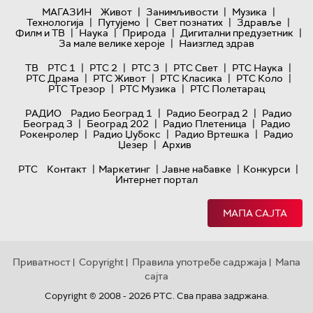
|
|
|
МАГАЗИН
Живот
Занимљивости
Музика
|
|
|
|
Технологијa
Путујемо
Свет познатих
Здравље
|
|
|
|
Филм и ТВ
Наука
Природа
Дигитални предузетник
|
За мале велике хероје
Наизглед здрав
|
|
|
|
|
ТВ
РТС 1
РТС 2
РТС 3
РТС Свет
РТС Наука
|
|
|
|
РТС Драма
РТС Живот
РТС Класика
РТС Коло
|
|
РТС Трезор
РТС Музика
РТС Полетарац
|
|
РАДИО
Радио Београд 1
Радио Београд 2
Радио
|
|
|
Београд 3
Београд 202
Радио Плетеница
Радио
|
|
|
Рокенролер
Радио Џубокс
Радио Вртешка
Радио
|
Џезер
Архив
|
|
|
|
РТС
Контакт
Маркетинг
Јавне набавке
Конкурси
Интернет портал
МАПА САЈТА
Приватност
Copyright
Правила употребе садржаја
Мапа
|
|
|
сајта
Copyright © 2008 - 2026 РТС. Сва права задржана.