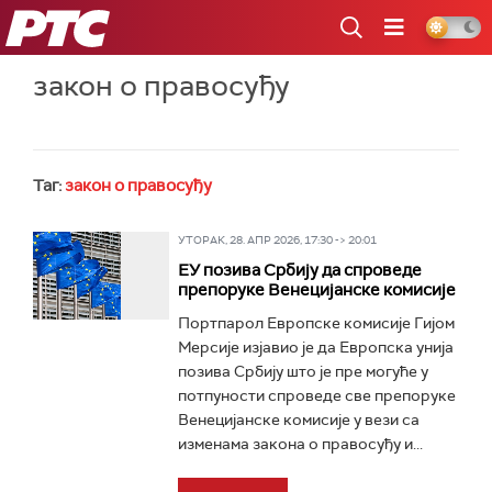
РТС
закон о правосуђу
Таг:
закон о правосуђу
УТОРАК, 28. АПР 2026, 17:30 -> 20:01
ЕУ позива Србију да спроведе
препоруке Венецијанске комисије
Портпарол Европске комисије Гијом
Мерсије изјавио је да Европска унија
позива Србију што је пре могуће у
потпуности спроведе све препоруке
Венецијанске комисије у вези са
изменама закона о правосуђу и...