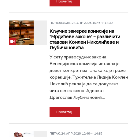
Прочитај
ПОНЕДЕЉАК, 27. АПР 2026, 10:45 -> 14:39
Кључне замерке комисије на
"Мрдићеве законе" – различити
ставови Комлен Николићеве и
Љубичановића
У сету правосудних закона,
Венецијанска комисија истакла је
девет конкретних тачака које траже
корекције. Тужитељка Лидија Комлен
Николић рекла је да се документ
чита селективно. Адвокат
Драгослав Љубичановић...
Прочитај
ПЕТАК, 24. АПР 2026, 12:46 -> 14:15