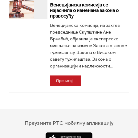
Венецијанска комисија се
изјаснила о изменама закона о
правосуђу
Венецијанска комисија, на захтев
председнице Скупштине Ане
Брнабић, објавила је експертско
мишљење на измене Закона о јавном
тужилаштву, Закона о Високом
савету тужилаштва, Закона о
организацији и надлежности...
Прочитај
Преузмите РТС мобилну апликацију