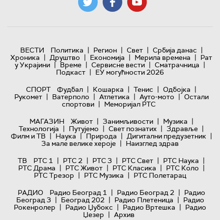
|
|
|
|
ВЕСТИ
Политика
Регион
Свет
Србија данас
|
|
|
|
Хроника
Друштво
Економија
Мерила времена
Рат
|
|
|
|
у Украјини
Време
Сервисне вести
Сматрачница
|
Подкаст
ЕУ могућности 2026
|
|
|
|
СПОРТ
Фудбал
Кошарка
Тенис
Одбојка
|
|
|
|
Рукомет
Ватерполо
Атлетика
Ауто-мото
Остали
|
спортови
Меморијал РТС
|
|
|
МАГАЗИН
Живот
Занимљивости
Музика
|
|
|
|
Технологијa
Путујемо
Свет познатих
Здравље
|
|
|
|
Филм и ТВ
Наука
Природа
Дигитални предузетник
|
За мале велике хероје
Наизглед здрав
|
|
|
|
|
ТВ
РТС 1
РТС 2
РТС 3
РТС Свет
РТС Наука
|
|
|
|
РТС Драма
РТС Живот
РТС Класика
РТС Коло
|
|
РТС Трезор
РТС Музика
РТС Полетарац
|
|
РАДИО
Радио Београд 1
Радио Београд 2
Радио
|
|
|
Београд 3
Београд 202
Радио Плетеница
Радио
|
|
|
Рокенролер
Радио Џубокс
Радио Вртешка
Радио
|
Џезер
Архив