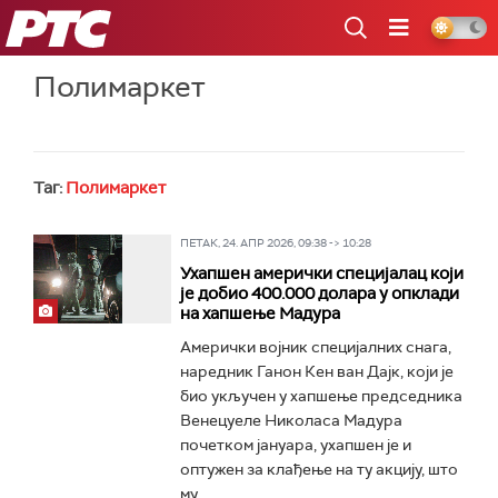
РТС
Полимаркет
Таг:
Полимаркет
ПЕТАК, 24. АПР 2026, 09:38 -> 10:28
Ухапшен амерички специјалац који
је добио 400.000 долара у опклади
на хапшење Мадура
Амерички војник специјалних снага,
наредник Ганон Кен ван Дајк, који је
био укључен у хапшење председника
Венецуеле Николаса Мадура
почетком јануара, ухапшен је и
оптужен за клађење на ту акцију, што
му...