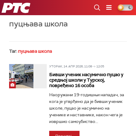
РТС
пуцњава школа
Таг:
пуцњава школа
УТОРАК, 14. АПР 2026, 11:08 -> 12:05
Бивши ученик насумично пуцао у
средњој школи у Турској,
повређено 16 особа
Наоружани 19-годишњи нападач, за
кога је утврђено да је бивши ученик
школе, пуцао је насумично на
ученике и наставнике, након чега је
извршио самоубиство...