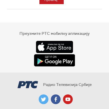
Прочитај
Преузмите РТС мобилну апликацију
Радио Телевизија Србије