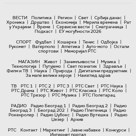
|
|
|
|
ВЕСТИ
Политика
Регион
Свет
Србија данас
|
|
|
|
Хроника
Друштво
Економија
Мерила времена
Рат
|
|
|
|
у Украјини
Време
Сервисне вести
Сматрачница
|
Подкаст
ЕУ могућности 2026
|
|
|
|
СПОРТ
Фудбал
Кошарка
Тенис
Одбојка
|
|
|
|
Рукомет
Ватерполо
Атлетика
Ауто-мото
Остали
|
спортови
Меморијал РТС
|
|
|
МАГАЗИН
Живот
Занимљивости
Музика
|
|
|
|
Технологијa
Путујемо
Свет познатих
Здравље
|
|
|
|
Филм и ТВ
Наука
Природа
Дигитални предузетник
|
За мале велике хероје
Наизглед здрав
|
|
|
|
|
ТВ
РТС 1
РТС 2
РТС 3
РТС Свет
РТС Наука
|
|
|
|
РТС Драма
РТС Живот
РТС Класика
РТС Коло
|
|
РТС Трезор
РТС Музика
РТС Полетарац
|
|
РАДИО
Радио Београд 1
Радио Београд 2
Радио
|
|
|
Београд 3
Београд 202
Радио Плетеница
Радио
|
|
|
Рокенролер
Радио Џубокс
Радио Вртешка
Радио
|
Џезер
Архив
|
|
|
|
РТС
Контакт
Маркетинг
Јавне набавке
Конкурси
Интернет портал