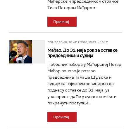
Мађарске и председником странке
Тиса Петером Мађаром...
Прочитај
ПОНЕДЕЉАК, 20. АПР 2026, 15:33 -> 16:17
Мађар: До 31. маја рок за оставке
председника и судија
Победник избора у Мађарској Петер
Мађар поново је позвао
председника Тамаша Шуљока и
судије на највишим позицијама да
поднесу оставке до 31. маја, уз
упозорење да ће у супротном бити
покренути поступци...
Прочитај