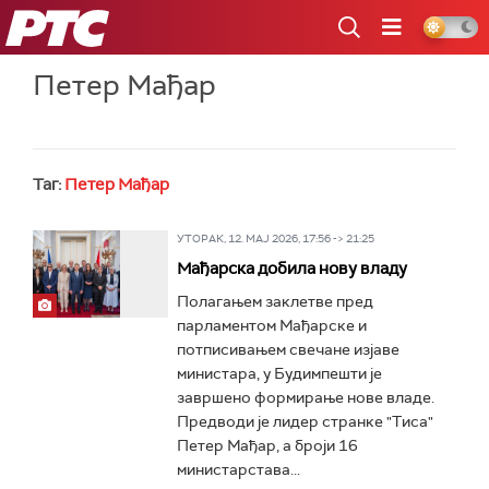
РТС
Петер Мађар
Таг:
Петер Мађар
УТОРАК, 12. МАЈ 2026, 17:56 -> 21:25
Мађарска добила нову владу
Полагањем заклетве пред
парламентом Мађарске и
потписивањем свечане изјаве
министара, у Будимпешти је
завршено формирање нове владе.
Предводи је лидер странке "Тиса"
Петер Мађар, а броји 16
министарстава...