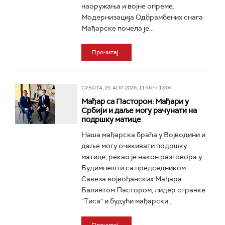
наоружања и војне опреме.
Модернизација Одбрамбених снага
Мађарске почела је...
Прочитај
СУБОТА, 25. АПР 2026, 11:46 -> 13:04
Мађар са Пастором: Мађари у
Србији и даље могу рачунати на
подршку матице
Наша мађарска браћа у Војводини и
даље могу очекивати подршку
матице, рекао је након разговора у
Будимпешти са председником
Савеза војвођанских Мађара
Балинтом Пастором, лидер странке
"Тиса" и будући мађарски...