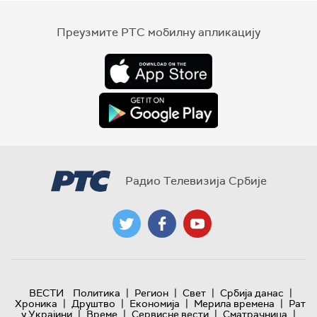
Преузмите РТС мобилну апликацију
Радио Телевизија Србије
|
|
|
|
ВЕСТИ
Политика
Регион
Свет
Србија данас
|
|
|
|
Хроника
Друштво
Економија
Мерила времена
Рат
|
|
|
|
у Украјини
Време
Сервисне вести
Сматрачница