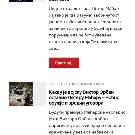
Лидер странке Тиса Петер Мађар
изјавио је "да разуме" забринутост
јавности због именовања свог зета
за министра правде у будућој влади,
поручивши да ће бити уведена
строга правила која ће важити за
све...
Прочитај
НЕДЕЉА, 26. АПР 2026, 05:50 -> 05:53
Какву је војску Виктор Орбан
оставио Петеру Мађару – моћно
оружје и вредни уговори
Будући премијер Мађарске наследио
је од Виктора Орбана добро
опремљену војску и бројне пословне
аранжмане у вези са набавкама