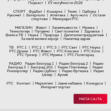
|
Подкаст
ЕУ могућности 2026
|
|
|
|
СПОРТ
Фудбал
Кошарка
Тенис
Одбојка
|
|
|
|
Рукомет
Ватерполо
Атлетика
Ауто-мото
Остали
|
спортови
Меморијал РТС
|
|
|
МАГАЗИН
Живот
Занимљивости
Музика
|
|
|
|
Технологијa
Путујемо
Свет познатих
Здравље
|
|
|
|
Филм и ТВ
Наука
Природа
Дигитални предузетник
|
За мале велике хероје
Наизглед здрав
|
|
|
|
|
ТВ
РТС 1
РТС 2
РТС 3
РТС Свет
РТС Наука
|
|
|
|
РТС Драма
РТС Живот
РТС Класика
РТС Коло
|
|
РТС Трезор
РТС Музика
РТС Полетарац
|
|
РАДИО
Радио Београд 1
Радио Београд 2
Радио
|
|
|
Београд 3
Београд 202
Радио Плетеница
Радио
|
|
|
Рокенролер
Радио Џубокс
Радио Вртешка
Радио
|
Џезер
Архив
|
|
|
|
РТС
Контакт
Маркетинг
Јавне набавке
Конкурси
Интернет портал
МАПА САЈТА