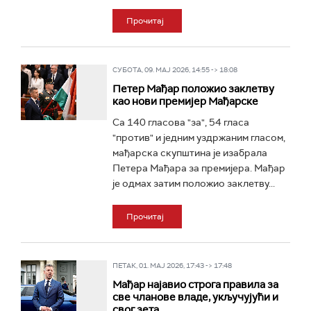
Прочитај
СУБОТА, 09. МАЈ 2026, 14:55 -> 18:08
Петер Мађар положио заклетву
као нови премијер Мађарске
Са 140 гласова "за", 54 гласа
"против" и једним уздржаним гласом,
мађарска скупштина је изабрала
Петера Мађара за премијера. Мађар
је одмах затим положио заклетву...
Прочитај
ПЕТАК, 01. МАЈ 2026, 17:43 -> 17:48
Мађар најавио строга правила за
све чланове владе, укључујући и
свог зета