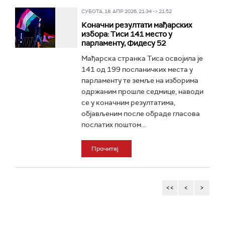
СУБОТА, 18. АПР 2026, 21:34 -> 21:52
Коначни резултати мађарских
избора: Тиси 141 место у
парламенту, Фидесу 52
Мађарска странка Тиса освојила је
141 од 199 посланичких места у
парламенту те земље на изборима
одржаним прошле седмице, наводи
се у коначним резултатима,
објављеним после обраде гласова
послатих поштом...
Прочитај
<<
<
>