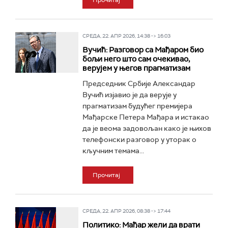
Прочитај
СРЕДА, 22. АПР 2026, 14:38 -> 16:03
Вучић: Разговор са Мађаром био
бољи него што сам очекивао,
верујем у његов прагматизам
Председник Србије Александар
Вучић изјавио је да верује у
прагматизам будућег премијера
Мађарске Петера Мађара и истакао
да је веома задовољан како је њихов
телефонски разговор у уторак о
кључним темама...
Прочитај
СРЕДА, 22. АПР 2026, 08:38 -> 17:44
Политико: Мађар жели да врати