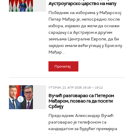
Аустроугарско царство на мапу
Победник на изборима у Мађарској
Петер Мађар је, непосредно после
избора, изјавио да жели да оснажи
сарадњу са Аустријом и другим
земљама Централне Европе, да би
заједно имали већи утицај у Бриселу.
Мађар...
Прочитај
УТОРАК, 21. АПР 2026, 16:18 -> 19:12
Вучић разговарао са Петером
Мађаром, позвао га да посети
Србију
Председник Александар Вучић
разговарао је телефоном са
кандидатом за будућег премијера