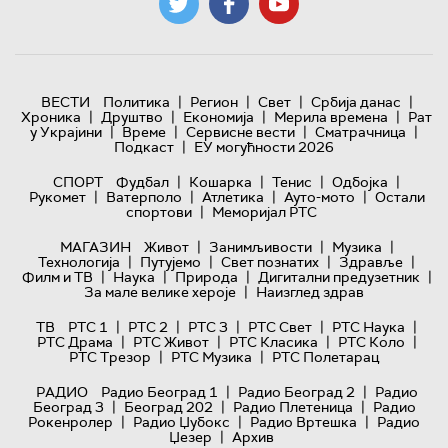
|
|
|
|
ВЕСТИ
Политика
Регион
Свет
Србија данас
|
|
|
|
Хроника
Друштво
Економија
Мерила времена
Рат
|
|
|
|
у Украјини
Време
Сервисне вести
Сматрачница
|
Подкаст
ЕУ могућности 2026
|
|
|
|
СПОРТ
Фудбал
Кошарка
Тенис
Одбојка
|
|
|
|
Рукомет
Ватерполо
Атлетика
Ауто-мото
Остали
|
спортови
Меморијал РТС
|
|
|
МАГАЗИН
Живот
Занимљивости
Музика
|
|
|
|
Технологијa
Путујемо
Свет познатих
Здравље
|
|
|
|
Филм и ТВ
Наука
Природа
Дигитални предузетник
|
За мале велике хероје
Наизглед здрав
|
|
|
|
|
ТВ
РТС 1
РТС 2
РТС 3
РТС Свет
РТС Наука
|
|
|
|
РТС Драма
РТС Живот
РТС Класика
РТС Коло
|
|
РТС Трезор
РТС Музика
РТС Полетарац
|
|
РАДИО
Радио Београд 1
Радио Београд 2
Радио
|
|
|
Београд 3
Београд 202
Радио Плетеница
Радио
|
|
|
Рокенролер
Радио Џубокс
Радио Вртешка
Радио
|
Џезер
Архив