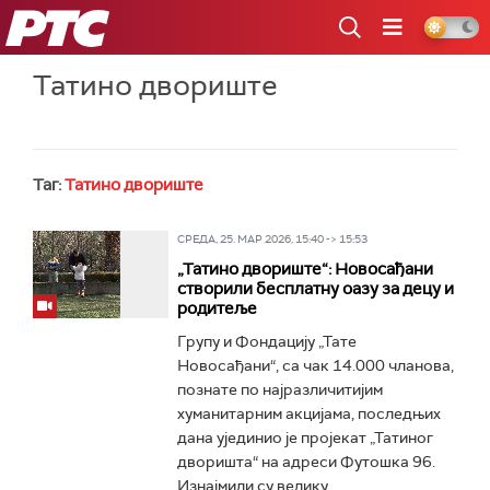
РТС
Татино двориштe
Таг:
Татино двориштe
СРЕДА, 25. МАР 2026, 15:40 -> 15:53
„Татино двориште“: Новосађани
створили бесплатну оазу за децу и
родитеље
Групу и Фондацију „Тате
Новосађани“, са чак 14.000 чланова,
познате по најразличитијим
хуманитарним акцијама, последњих
дана ујединио је пројекат „Татиног
дворишта“ на адреси Футошка 96.
Изнајмили су велику...