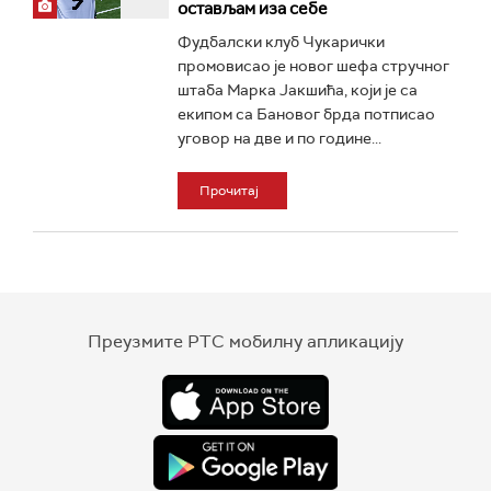
остављам иза себе
Фудбалски клуб Чукарички
промовисао је новог шефа стручног
штаба Марка Јакшића, који је са
екипом са Бановог брда потписао
уговор на две и по године...
Прочитај
Преузмите РТС мобилну апликацију