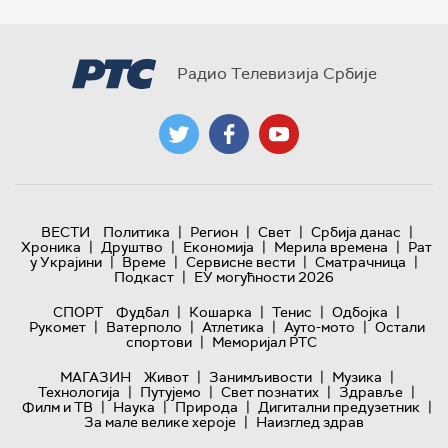
Радио Телевизија Србије
|
|
|
|
ВЕСТИ
Политика
Регион
Свет
Србија данас
|
|
|
|
Хроника
Друштво
Економија
Мерила времена
Рат
|
|
|
|
у Украјини
Време
Сервисне вести
Сматрачница
|
Подкаст
ЕУ могућности 2026
|
|
|
|
СПОРТ
Фудбал
Кошарка
Тенис
Одбојка
|
|
|
|
Рукомет
Ватерполо
Атлетика
Ауто-мото
Остали
|
спортови
Меморијал РТС
|
|
|
МАГАЗИН
Живот
Занимљивости
Музика
|
|
|
|
Технологијa
Путујемо
Свет познатих
Здравље
|
|
|
|
Филм и ТВ
Наука
Природа
Дигитални предузетник
|
За мале велике хероје
Наизглед здрав