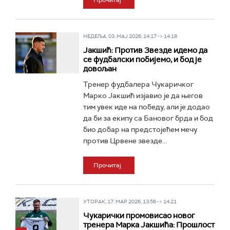
Прочитај
НЕДЕЉА, 03. МАЈ 2026, 14:17 -> 14:18
Јакшић: Против Звезде идемо да
се фудбалски побијемо, и бод је
довољан
Тренер фудбалера Чукаричког
Марко Јакшић изјавио је да његов
тим увек иде на победу, али је додао
да би за екипу са Бановог брда и бод
био добар на предстојећем мечу
против Црвене звезде...
Прочитај
УТОРАК, 17. МАР 2026, 13:56 -> 14:21
Чукарички промовисао новог
тренера Марка Јакшића: Прошлост