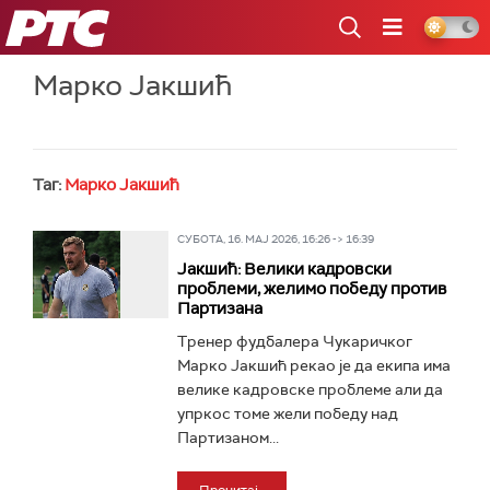
РТС
Марко Јакшић
Таг:
Марко Јакшић
СУБОТА, 16. МАЈ 2026, 16:26 -> 16:39
Јакшић: Велики кадровски
проблеми, желимо победу против
Партизана
Тренер фудбалера Чукаричког
Марко Јакшић рекао је да екипа има
велике кадровске проблеме али да
упркос томе жели победу над
Партизаном...