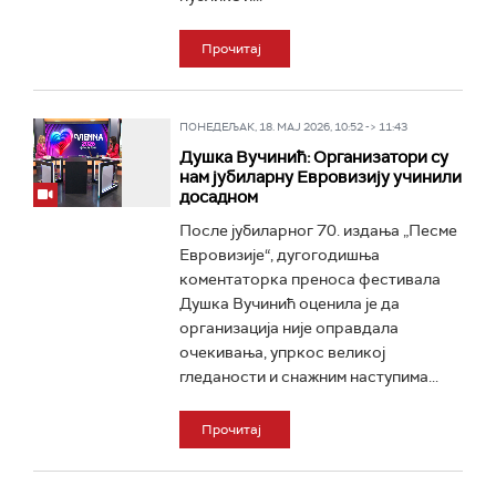
Прочитај
ПОНЕДЕЉАК, 18. МАЈ 2026, 10:52 -> 11:43
Душка Вучинић: Организатори су
нам јубиларну Евровизију учинили
досадном
После јубиларног 70. издања „Песме
Евровизије“, дугогодишња
коментаторка преноса фестивала
Душка Вучинић оценила је да
организација није оправдала
очекивања, упркос великој
гледаности и снажним наступима...
Прочитај