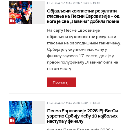
НЕДЕЉА, 17. МАЈ 2026, 13:43 -> 19:13
Објављени комплетни резултати
гласања на Песми Евровизије – од
кога је све „Лавина“ добила поене
На сајту Песме Евровизије
објављени су комплетни резултати
гласања на овогодишњем такмичењу.
Србија је у укупном пласману у
финалу заузела 17. место, док је у
првом полуфиналу „Лавина“ била на
петом месту...
Прочитај
НЕДЕЉА, 17. МАЈ 2026, 13:04 -> 13:08
Песма Евровизије 2026: Еј-Би-Си
уврстио Србију међу 10 најбољих
наступа у финалу