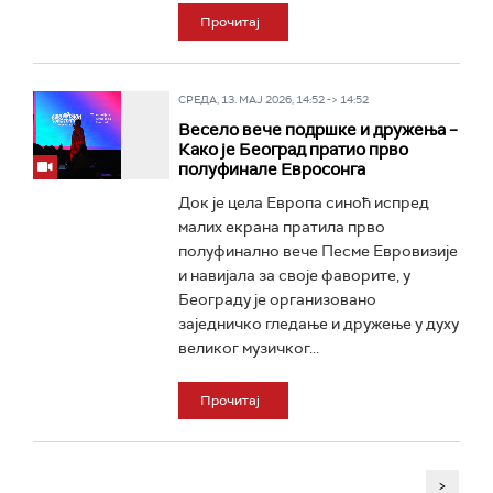
Прочитај
СРЕДА, 13. МАЈ 2026, 14:52 -> 14:52
Весело вече подршке и дружења –
Како је Београд пратио прво
полуфинале Евросонга
Док је цела Европа синоћ испред
малих екрана пратила прво
полуфинално вече Песме Евровизије
и навијала за своје фаворите, у
Београду је организовано
заједничко гледање и дружење у духу
великог музичког...
Прочитај
>