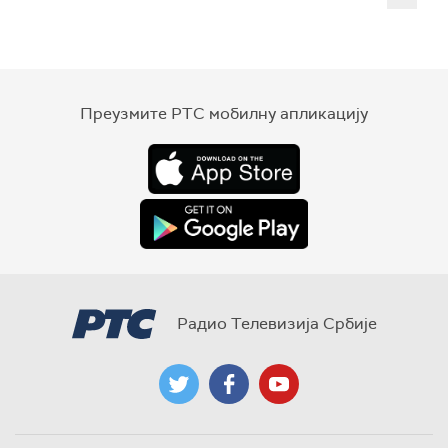
Преузмите РТС мобилну апликацију
Радио Телевизија Србије