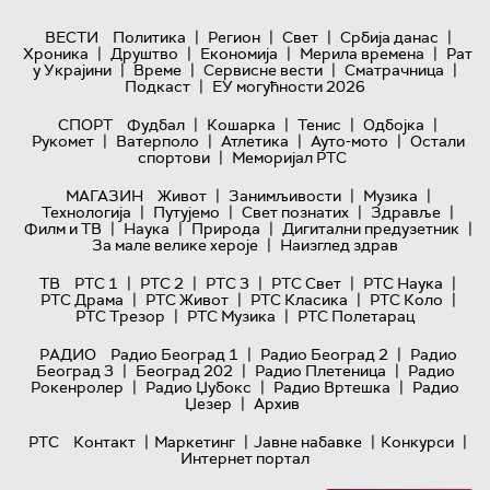
|
|
|
|
ВЕСТИ
Политика
Регион
Свет
Србија данас
|
|
|
|
Хроника
Друштво
Економија
Мерила времена
Рат
|
|
|
|
у Украјини
Време
Сервисне вести
Сматрачница
|
Подкаст
ЕУ могућности 2026
|
|
|
|
СПОРТ
Фудбал
Кошарка
Тенис
Одбојка
|
|
|
|
Рукомет
Ватерполо
Атлетика
Ауто-мото
Остали
|
спортови
Меморијал РТС
|
|
|
МАГАЗИН
Живот
Занимљивости
Музика
|
|
|
|
Технологијa
Путујемо
Свет познатих
Здравље
|
|
|
|
Филм и ТВ
Наука
Природа
Дигитални предузетник
|
За мале велике хероје
Наизглед здрав
|
|
|
|
|
ТВ
РТС 1
РТС 2
РТС 3
РТС Свет
РТС Наука
|
|
|
|
РТС Драма
РТС Живот
РТС Класика
РТС Коло
|
|
РТС Трезор
РТС Музика
РТС Полетарац
|
|
РАДИО
Радио Београд 1
Радио Београд 2
Радио
|
|
|
Београд 3
Београд 202
Радио Плетеница
Радио
|
|
|
Рокенролер
Радио Џубокс
Радио Вртешка
Радио
|
Џезер
Архив
|
|
|
|
РТС
Контакт
Маркетинг
Јавне набавке
Конкурси
Интернет портал