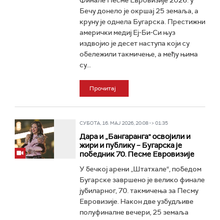
Финале Песме Евровизије 2026. у
Бечу донело је окршај 25 земаља, а
круну је однела Бугарска. Престижни
амерички медиј Еј-Би-Си њуз
издвојио је десет наступа који су
обележили такмичење, а међу њима
су...
Прочитај
СУБОТА, 16. МАЈ 2026, 20:08 -> 01:35
Дара и „Бангаранга" освојили и
жири и публику – Бугарска је
победник 70. Песме Евровизије
У бечкој арени „Штатхале“, победом
Бугарске завршено је велико финале
јубиларног, 70. такмичења за Песму
Евровизије. Након две узбудљиве
полуфиналне вечери, 25 земаља