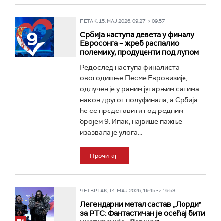
ПЕТАК, 15. МАЈ 2026, 09:27 -> 09:57
Србија наступа девета у финалу
Евросонга – жреб распалио
полемику, продуценти под лупом
Редослед наступа финалиста
овогодишње Песме Евровизије,
одлучен је у раним јутарњим сатима
након другог полуфинала, а Србија
ће се представити под редним
бројем 9. Ипак, највише пажње
изазвала је улога...
Прочитај
ЧЕТВРТАК, 14. МАЈ 2026, 16:45 -> 16:53
Легендарни метал састав „Лорди"
за РТС: Фантастичан је осећај бити