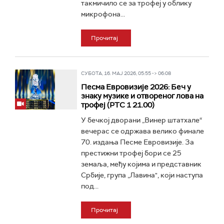
такмичило се за трофеј у облику
микрофона...
Прочитај
СУБОТА, 16. МАЈ 2026, 05:55 -> 06:08
Песма Евровизије 2026: Беч у
знаку музике и отвореног лова на
трофеј (РТС 1 21.00)
У бечкој дворани „Винер штатхале“
вечерас се одржава велико финале
70. издања Песме Евровизије. За
престижни трофеј бори се 25
земаља, међу којима и представник
Србије, група „Лавина", који наступа
под...
Прочитај