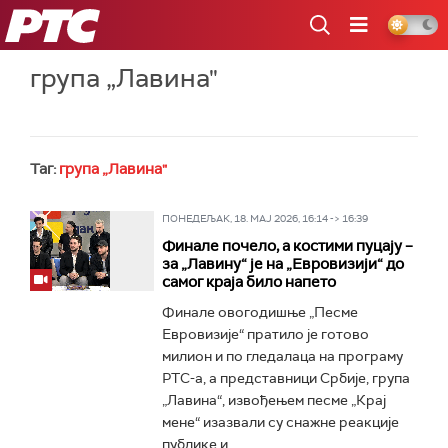
РТС
група „Лавина"
Таг:
група „Лавина"
ПОНЕДЕЉАК, 18. МАЈ 2026, 16:14 -> 16:39
Финале почело, а костими пуцају –
за „Лавину“ је на „Евровизији“ до
самог краја било напето
Финале овогодишње „Песме
Евровизије“ пратило је готово
милион и по гледалаца на програму
РТС-а, а представници Србије, група
„Лавина“, извођењем песме „Крај
мене“ изазвали су снажне реакције
публике и...