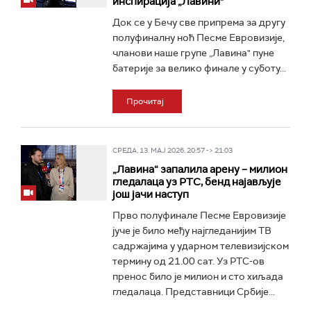
инспирација „Лавини"
Док се у Бечу све припрема за другу
полуфиналну ноћ Песме Евровизије,
чланови наше групе „Лавина" пуне
батерије за велико финале у суботу...
Прочитај
СРЕДА, 13. МАЈ 2026, 20:57 -> 21:03
„Лавина“ запалила арену – милион
гледалаца уз РТС, бенд најављује
још јачи наступ
Прво полуфинале Песме Евровизије
јуче је било међу најгледанијим ТВ
садржајима у ударном телевизијском
термину од 21.00 сат. Уз РТС-ов
пренос било је милион и сто хиљада
гледалаца. Представници Србије...