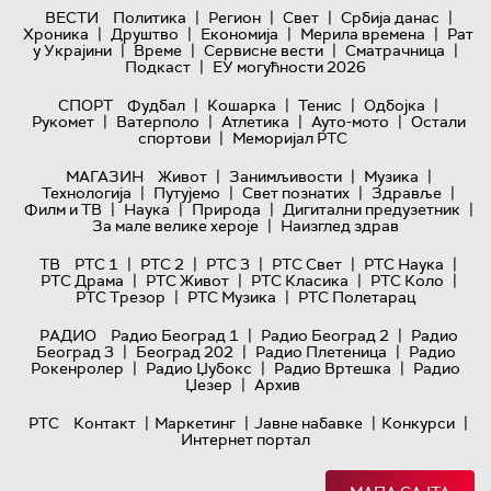
|
|
|
|
ВЕСТИ
Политика
Регион
Свет
Србија данас
|
|
|
|
Хроника
Друштво
Економија
Мерила времена
Рат
|
|
|
|
у Украјини
Време
Сервисне вести
Сматрачница
|
Подкаст
ЕУ могућности 2026
|
|
|
|
СПОРТ
Фудбал
Кошарка
Тенис
Одбојка
|
|
|
|
Рукомет
Ватерполо
Атлетика
Ауто-мото
Остали
|
спортови
Меморијал РТС
|
|
|
МАГАЗИН
Живот
Занимљивости
Музика
|
|
|
|
Технологијa
Путујемо
Свет познатих
Здравље
|
|
|
|
Филм и ТВ
Наука
Природа
Дигитални предузетник
|
За мале велике хероје
Наизглед здрав
|
|
|
|
|
ТВ
РТС 1
РТС 2
РТС 3
РТС Свет
РТС Наука
|
|
|
|
РТС Драма
РТС Живот
РТС Класика
РТС Коло
|
|
РТС Трезор
РТС Музика
РТС Полетарац
|
|
РАДИО
Радио Београд 1
Радио Београд 2
Радио
|
|
|
Београд 3
Београд 202
Радио Плетеница
Радио
|
|
|
Рокенролер
Радио Џубокс
Радио Вртешка
Радио
|
Џезер
Архив
|
|
|
|
РТС
Контакт
Маркетинг
Јавне набавке
Конкурси
Интернет портал