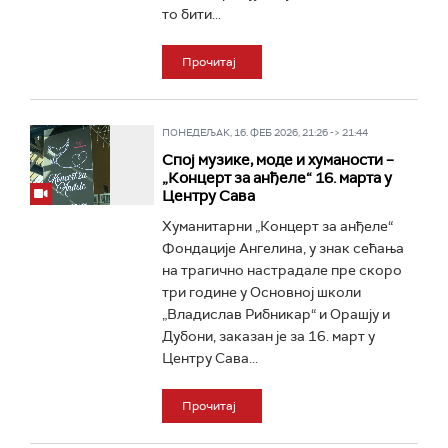
то бити...
Прочитај
ПОНЕДЕЉАК, 16. ФЕБ 2026, 21:26 -> 21:44
Спој музике, моде и хуманости –
„Концерт за анђеле“ 16. марта у
Центру Сава
Хуманитарни „Концерт за анђеле“
Фондације Ангелина, у знак сећања
на трагично настрадале пре скоро
три године у Основној школи
„Владислав Рибникар“ и Орашју и
Дубони, заказан је за 16. март у
Центру Сава...
Прочитај