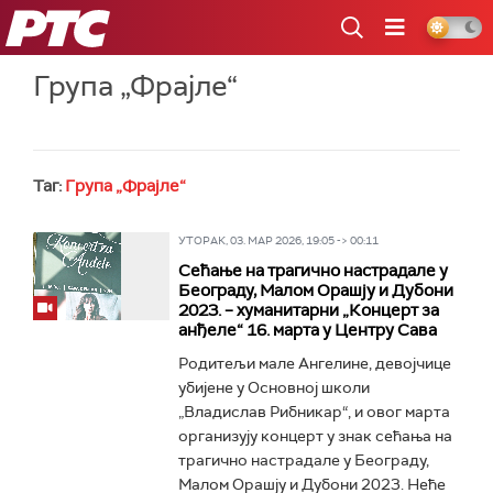
РТС
Група „Фрајле“
Таг:
Група „Фрајле“
УТОРАК, 03. МАР 2026, 19:05 -> 00:11
Сећање на трагично настрадале у
Београду, Малом Орашју и Дубони
2023. – хуманитарни „Концерт за
анђеле“ 16. марта у Центру Сава
Родитељи мале Ангелине, девојчице
убијене у Основној школи
„Владислав Рибникар“, и овог марта
организују концерт у знак сећања на
трагично настрадале у Београду,
Малом Орашју и Дубони 2023. Неће