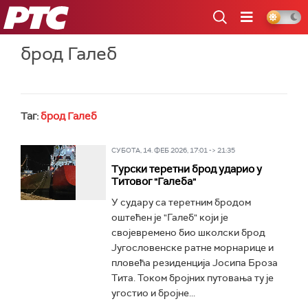
РТС
брод Галеб
Таг:
брод Галеб
СУБОТА, 14. ФЕБ 2026, 17:01 -> 21:35
Турски теретни брод ударио у
Титовог "Галеба"
У судару са теретним бродом
оштећен је "Галеб" који је
својевремено био школски брод
Југословенске ратне морнарице и
пловећа резиденција Јосипа Броза
Тита. Током бројних путовања ту је
угостио и бројне...