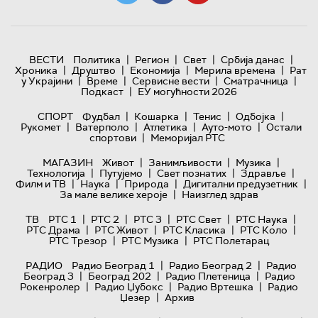
|
|
|
|
ВЕСТИ
Политика
Регион
Свет
Србија данас
|
|
|
|
Хроника
Друштво
Економија
Мерила времена
Рат
|
|
|
|
у Украјини
Време
Сервисне вести
Сматрачница
|
Подкаст
ЕУ могућности 2026
|
|
|
|
СПОРТ
Фудбал
Кошарка
Тенис
Одбојка
|
|
|
|
Рукомет
Ватерполо
Атлетика
Ауто-мото
Остали
|
спортови
Меморијал РТС
|
|
|
МАГАЗИН
Живот
Занимљивости
Музика
|
|
|
|
Технологијa
Путујемо
Свет познатих
Здравље
|
|
|
|
Филм и ТВ
Наука
Природа
Дигитални предузетник
|
За мале велике хероје
Наизглед здрав
|
|
|
|
|
ТВ
РТС 1
РТС 2
РТС 3
РТС Свет
РТС Наука
|
|
|
|
РТС Драма
РТС Живот
РТС Класика
РТС Коло
|
|
РТС Трезор
РТС Музика
РТС Полетарац
|
|
РАДИО
Радио Београд 1
Радио Београд 2
Радио
|
|
|
Београд 3
Београд 202
Радио Плетеница
Радио
|
|
|
Рокенролер
Радио Џубокс
Радио Вртешка
Радио
|
Џезер
Архив