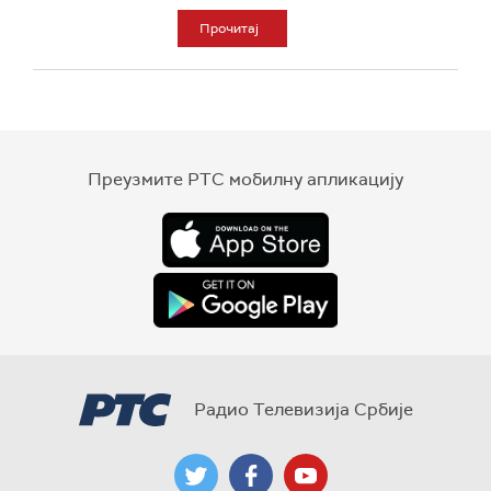
Прочитај
Преузмите РТС мобилну апликацију
Радио Телевизија Србије