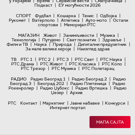
|
|
|
|
у Украјини
Време
Сервисне вести
Сматрачница
|
Подкаст
ЕУ могућности 2026
|
|
|
|
СПОРТ
Фудбал
Кошарка
Тенис
Одбојка
|
|
|
|
Рукомет
Ватерполо
Атлетика
Ауто-мото
Остали
|
спортови
Меморијал РТС
|
|
|
МАГАЗИН
Живот
Занимљивости
Музика
|
|
|
|
Технологијa
Путујемо
Свет познатих
Здравље
|
|
|
|
Филм и ТВ
Наука
Природа
Дигитални предузетник
|
За мале велике хероје
Наизглед здрав
|
|
|
|
|
ТВ
РТС 1
РТС 2
РТС 3
РТС Свет
РТС Наука
|
|
|
|
РТС Драма
РТС Живот
РТС Класика
РТС Коло
|
|
РТС Трезор
РТС Музика
РТС Полетарац
|
|
РАДИО
Радио Београд 1
Радио Београд 2
Радио
|
|
|
Београд 3
Београд 202
Радио Плетеница
Радио
|
|
|
Рокенролер
Радио Џубокс
Радио Вртешка
Радио
|
Џезер
Архив
|
|
|
|
РТС
Контакт
Маркетинг
Јавне набавке
Конкурси
Интернет портал
МАПА САЈТА