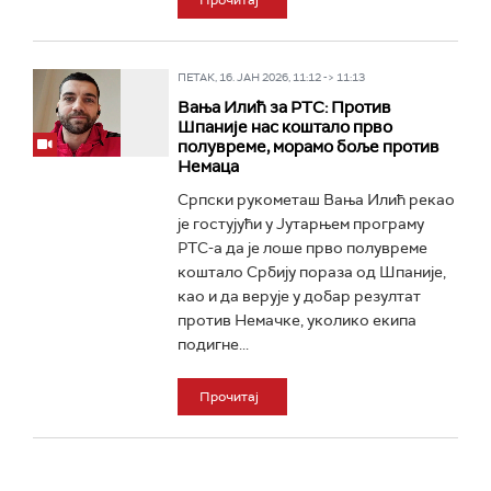
Прочитај
ПЕТАК, 16. ЈАН 2026, 11:12 -> 11:13
Вања Илић за РТС: Против
Шпаније нас коштало прво
полувреме, морамо боље против
Немаца
Српски рукометаш Вања Илић рекао
је гостујући у Јутарњем програму
РТС-а да је лоше прво полувреме
коштало Србију пораза од Шпаније,
као и да верује у добар резултат
против Немачке, уколико екипа
подигне...
Прочитај