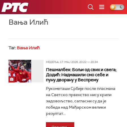
РТС
Вања Илић
Таг:
Вања Илић
НЕДЕЉА, 17. МАЈ 2026, 20:22 -> 20:34
Пешмалбек: Бољи од свих и свега;
Додић: Надмашили смо себе и
пуну дворану у Веспрему
Рукометаши Србије после пласмана
на Светско првенство нису крили
задовољство, сагласни су да је
победа над Мађарском велики
резултат...