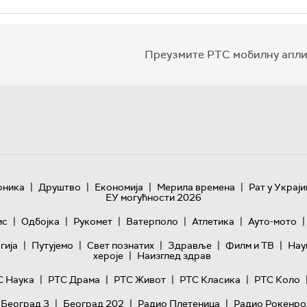
Преузмите РТС мобилну апли
|
|
|
|
оника
Друштво
Економија
Мерила времена
Рат у Украји
ЕУ могућности 2026
|
|
|
|
|
|
ис
Одбојка
Рукомет
Ватерполо
Атлетика
Ауто-мото
|
|
|
|
|
гијa
Путујемо
Свет познатих
Здравље
Филм и ТВ
Нау
|
хероје
Наизглед здрав
|
|
|
|
С Наука
РТС Драма
РТС Живот
РТС Класика
РТС Коло
|
|
|
 Београд 3
Београд 202
Радио Плетеница
Радио Рокенро