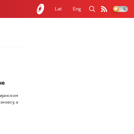
Lat
Eng
че
ријанском
анзасу, а