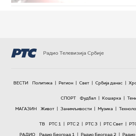
Радио Телевизија Србије
|
|
|
|
ВЕСТИ
Политика
Регион
Свет
Србија данас
Хр
|
|
СПОРТ
Фудбал
Кошарка
Тен
|
|
|
МАГАЗИН
Живот
Занимљивости
Музика
Техноло
|
|
|
|
ТВ
РТС 1
РТС 2
РТС 3
РТС Свет
РТ
|
|
РАДИО
Радио Београд 1
Радио Београд 2
Радио