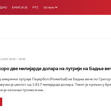
АДИО
ЕМИСИЈЕ
РТС
Остало
 2025, 09:35 -> 09:36
коро две милијарде долара на лутрији на Бадње ве
 америчке лутрије Пауербол (Powerball) на Бадње вече по Грего
вучен је џекпот од 1,817 милијарди долара. Тикет је купљен у Арк
м је окончан тромесечни...