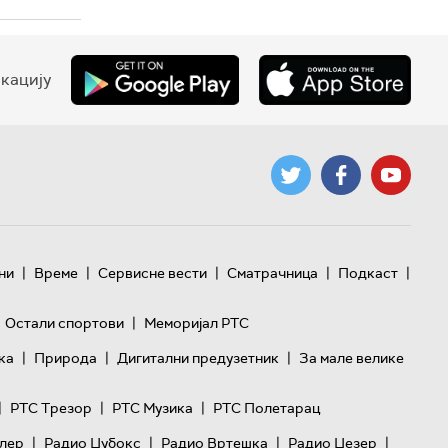
кацију
|
|
|
|
|
ни
Време
Сервисне вести
Сматрачница
Подкаст
|
Остали спортови
Меморијал РТС
|
|
|
ка
Природа
Дигитални предузетник
За мале велике
|
|
|
РТС Трезор
РТС Музика
РТС Полетарац
|
|
|
|
лер
Радио Џубокс
Радио Вртешка
Радио Џезер