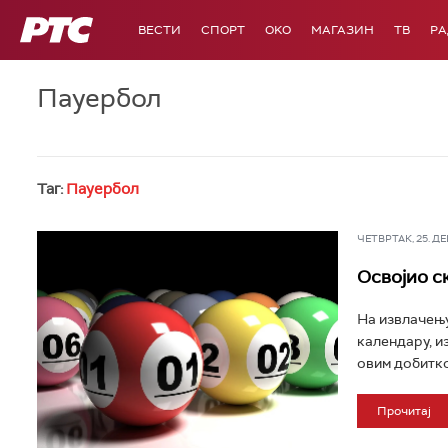
РТС
ВЕСТИ
СПОРТ
OKO
МАГАЗИН
ТВ
Р
Пауербол
Таг:
Пауербол
ЧЕТВРТАК, 25. ДЕЦ
Освојио с
На извлачењу
календару, из
овим добитко
Прочитај