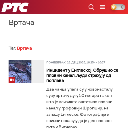
РТС
Вртача
Таг:
Вртача
ПОНЕДЕЉАК, 22. ДЕЦ 2025, 16:25 -> 16:27
Инцидент у Енглеској: Обрушио се
пловни канал, људи страхују од
поплава
Два чамца упала су у новонасталу
суву вртачу дугу 50 метара након
што је клизиште оштетило пловни
канал у грофовији Шропшир, на
западу Енглеске. Фотографије и
снимци показују да је деo пловног
пута у Витчерчу...