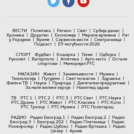
|
|
|
|
ВЕСТИ
Политика
Регион
Свет
Србија данас
|
|
|
|
Хроника
Друштво
Економија
Мерила времена
Рат
|
|
|
|
у Украјини
Време
Сервисне вести
Сматрачница
|
Подкаст
ЕУ могућности 2026
|
|
|
|
СПОРТ
Фудбал
Кошарка
Тенис
Одбојка
|
|
|
|
Рукомет
Ватерполо
Атлетика
Ауто-мото
Остали
|
спортови
Меморијал РТС
|
|
|
МАГАЗИН
Живот
Занимљивости
Музика
|
|
|
|
Технологијa
Путујемо
Свет познатих
Здравље
|
|
|
|
Филм и ТВ
Наука
Природа
Дигитални предузетник
|
За мале велике хероје
Наизглед здрав
|
|
|
|
|
ТВ
РТС 1
РТС 2
РТС 3
РТС Свет
РТС Наука
|
|
|
|
РТС Драма
РТС Живот
РТС Класика
РТС Коло
|
|
РТС Трезор
РТС Музика
РТС Полетарац
|
|
РАДИО
Радио Београд 1
Радио Београд 2
Радио
|
|
|
Београд 3
Београд 202
Радио Плетеница
Радио
|
|
|
Рокенролер
Радио Џубокс
Радио Вртешка
Радио
|
Џезер
Архив