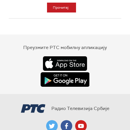
Прочитај
Преузмите РТС мобилну апликацију
Радио Телевизија Србије