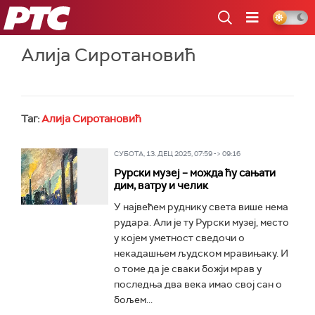
РТС
Алија Сиротановић
Таг:
Алија Сиротановић
СУБОТА, 13. ДЕЦ 2025, 07:59 -> 09:16
Рурски музеј – можда ћу сањати
дим, ватру и челик
У највећем руднику света више нема
рудара. Али је ту Рурски музеј, место
у којем уметност сведочи о
некадашњем људском мравињаку. И
о томе да је сваки божји мрав у
последња два века имао свој сан о
бољем...