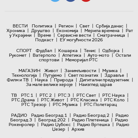
|
|
|
|
ВЕСТИ
Политика
Регион
Свет
Србија данас
|
|
|
|
Хроника
Друштво
Економија
Мерила времена
Рат
|
|
|
|
у Украјини
Време
Сервисне вести
Сматрачница
|
Подкаст
ЕУ могућности 2026
|
|
|
|
СПОРТ
Фудбал
Кошарка
Тенис
Одбојка
|
|
|
|
Рукомет
Ватерполо
Атлетика
Ауто-мото
Остали
|
спортови
Меморијал РТС
|
|
|
МАГАЗИН
Живот
Занимљивости
Музика
|
|
|
|
Технологијa
Путујемо
Свет познатих
Здравље
|
|
|
|
Филм и ТВ
Наука
Природа
Дигитални предузетник
|
За мале велике хероје
Наизглед здрав
|
|
|
|
|
ТВ
РТС 1
РТС 2
РТС 3
РТС Свет
РТС Наука
|
|
|
|
РТС Драма
РТС Живот
РТС Класика
РТС Коло
|
|
РТС Трезор
РТС Музика
РТС Полетарац
|
|
РАДИО
Радио Београд 1
Радио Београд 2
Радио
|
|
|
Београд 3
Београд 202
Радио Плетеница
Радио
|
|
|
Рокенролер
Радио Џубокс
Радио Вртешка
Радио
|
Џезер
Архив