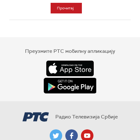
Прочитај
Преузмите РТС мобилну апликацију
Радио Телевизија Србије