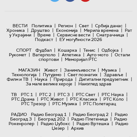
|
|
|
|
ВЕСТИ
Политика
Регион
Свет
Србија данас
|
|
|
|
Хроника
Друштво
Економија
Мерила времена
Рат
|
|
|
|
у Украјини
Време
Сервисне вести
Сматрачница
|
Подкаст
ЕУ могућности 2026
|
|
|
|
СПОРТ
Фудбал
Кошарка
Тенис
Одбојка
|
|
|
|
Рукомет
Ватерполо
Атлетика
Ауто-мото
Остали
|
спортови
Меморијал РТС
|
|
|
МАГАЗИН
Живот
Занимљивости
Музика
|
|
|
|
Технологијa
Путујемо
Свет познатих
Здравље
|
|
|
|
Филм и ТВ
Наука
Природа
Дигитални предузетник
|
За мале велике хероје
Наизглед здрав
|
|
|
|
|
ТВ
РТС 1
РТС 2
РТС 3
РТС Свет
РТС Наука
|
|
|
|
РТС Драма
РТС Живот
РТС Класика
РТС Коло
|
|
РТС Трезор
РТС Музика
РТС Полетарац
|
|
РАДИО
Радио Београд 1
Радио Београд 2
Радио
|
|
|
Београд 3
Београд 202
Радио Плетеница
Радио
|
|
|
Рокенролер
Радио Џубокс
Радио Вртешка
Радио
|
Џезер
Архив