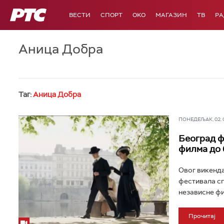
РТС
ВЕСТИ
СПОРТ
OKO
МАГАЗИН
ТВ
Р
Аница Добра
Таг:
Аница Добра
ПОНЕДЕЉАК, 02. ФЕ
Београд ф
филма до 
Овог викенда
фестивала сп
независне фи
Прочитај