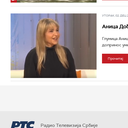
УТОРАК, 02. ДЕЦ 20
Аница Доб
Глумица Аниц
допринос уме
Прочитај
Радио Телевизија Србије