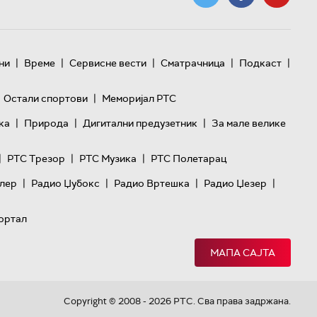
|
|
|
|
|
ни
Време
Сервисне вести
Сматрачница
Подкаст
|
Остали спортови
Меморијал РТС
|
|
|
ка
Природа
Дигитални предузетник
За мале велике
|
|
|
РТС Трезор
РТС Музика
РТС Полетарац
|
|
|
|
лер
Радио Џубокс
Радио Вртешка
Радио Џезер
ортал
МАПА САЈТА
Copyright © 2008 - 2026 РТС. Сва права задржана.