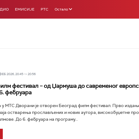
АДИО
ЕМИСИЈЕ
РТС
Остало
Б 2026, 20:45 -> 20:56
илм фестивал – од Џармуша до савременог европс
6. фебруара
 у МТС Дворани је отворен Београд филм фестивал. Прво издањ
аја остварења прослављених и нових аутора, високобуџетне про
лмове. До 6. фебруара на програму...