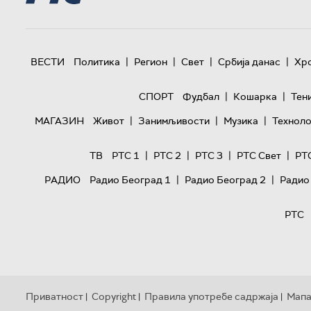
|
|
|
|
ВЕСТИ
Политика
Регион
Свет
Србија данас
Хр
|
|
СПОРТ
Фудбал
Кошарка
Тен
|
|
|
МАГАЗИН
Живот
Занимљивости
Музика
Техноло
|
|
|
|
ТВ
РТС 1
РТС 2
РТС 3
РТС Свет
РТ
|
|
РАДИО
Радио Београд 1
Радио Београд 2
Радио
РТС
Приватност
Copyright
Правила употребе садржаја
Мапа
|
|
|