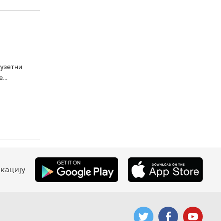
зузетни
...
кацију