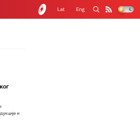
Lat
Eng
ког
е
дукције и