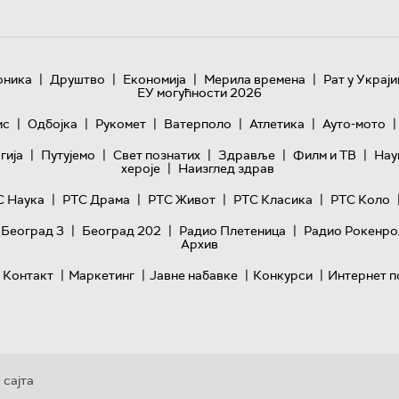
|
|
|
|
оника
Друштво
Економија
Мерила времена
Рат у Украји
ЕУ могућности 2026
|
|
|
|
|
|
ис
Одбојка
Рукомет
Ватерполо
Атлетика
Ауто-мото
|
|
|
|
|
гијa
Путујемо
Свет познатих
Здравље
Филм и ТВ
Нау
|
хероје
Наизглед здрав
|
|
|
|
С Наука
РТС Драма
РТС Живот
РТС Класика
РТС Коло
|
|
|
 Београд 3
Београд 202
Радио Плетеница
Радио Рокенро
Архив
|
|
|
|
Контакт
Маркетинг
Јавне набавке
Конкурси
Интернет п
 сајта