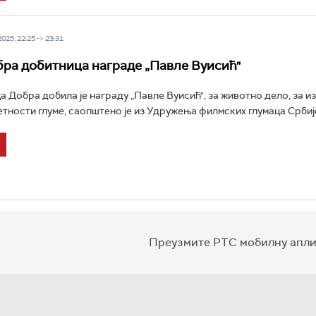
25, 22:25 -> 23:31
ра добитница награде „Павле Вуисић"
а Добра добила је награду „Павле Вуисић", за животно дело, за и
тности глуме, саопштено је из Удружења филмских глумаца Србије
Преузмите РТС мобилну апли