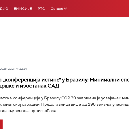
АДИО
ЕМИСИЈЕ
РТС
Остало
025, 22:24 -> 22:24
 „конференција истине" у Бразилу: Минимални сп
дршке и изостанак САД
атска конференција у Бразилу COP 30 завршена је усвајањем ми
климатској сарадњи. Представници више од 190 земаља учесница
вљењу земаља произвођача...