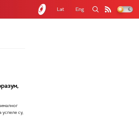
Lat
Eng
оразум,
нималног
 успеле су,