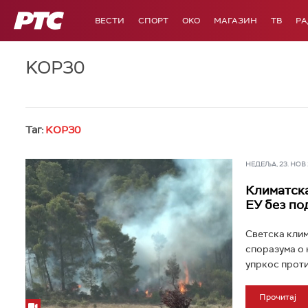
РТС
ВЕСТИ
СПОРТ
OKO
МАГАЗИН
ТВ
Р
KOP30
Таг:
KOP30
НЕДЕЉА, 23. НОВ 2
Климатска
ЕУ без по
Светска клим
споразума о 
упркос проти
Прочитај