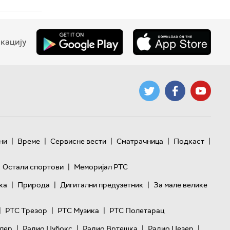
кацију
|
|
|
|
|
ни
Време
Сервисне вести
Сматрачница
Подкаст
|
Остали спортови
Меморијал РТС
|
|
|
ка
Природа
Дигитални предузетник
За мале велике
|
|
|
РТС Трезор
РТС Музика
РТС Полетарац
|
|
|
|
лер
Радио Џубокс
Радио Вртешка
Радио Џезер