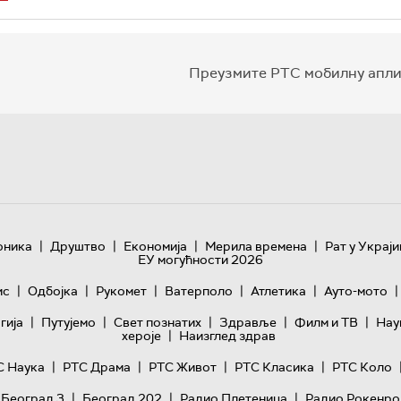
Преузмите РТС мобилну апли
|
|
|
|
оника
Друштво
Економија
Мерила времена
Рат у Украји
ЕУ могућности 2026
|
|
|
|
|
|
ис
Одбојка
Рукомет
Ватерполо
Атлетика
Ауто-мото
|
|
|
|
|
гијa
Путујемо
Свет познатих
Здравље
Филм и ТВ
Нау
|
хероје
Наизглед здрав
|
|
|
|
С Наука
РТС Драма
РТС Живот
РТС Класика
РТС Коло
|
|
|
 Београд 3
Београд 202
Радио Плетеница
Радио Рокенро