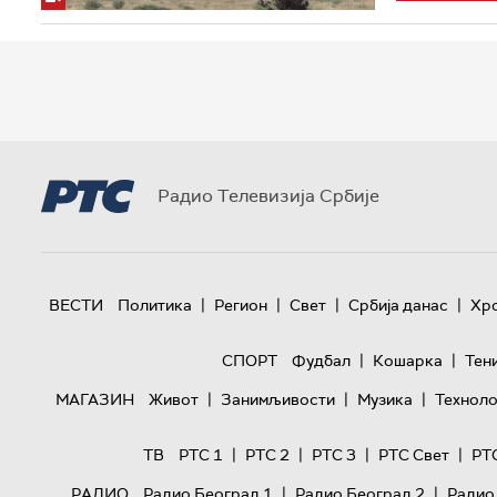
Радио Телевизија Србије
|
|
|
|
ВЕСТИ
Политика
Регион
Свет
Србија данас
Хр
|
|
СПОРТ
Фудбал
Кошарка
Тен
|
|
|
МАГАЗИН
Живот
Занимљивости
Музика
Техноло
|
|
|
|
ТВ
РТС 1
РТС 2
РТС 3
РТС Свет
РТ
|
|
РАДИО
Радио Београд 1
Радио Београд 2
Радио