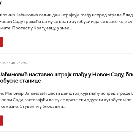
у
ломир Јаћимовић седми дан штрајкује глађу испред зграде Вла
овом Саду тражећи да му се врате аутобуси и да се казне које су
ште. Протест у Крагујевцу, у знак...
25, 11:48 -> 17:35
аћимовић наставио штрајк глађу у Новом Саду, б
тобуске станице
к Миломир Јаћимовић шести дан штрајкује глађу испред зграде 
Новом Саду, захтевајући да му се врате сви одузети аутобуси и п
е казне. Студенти у блокади и...