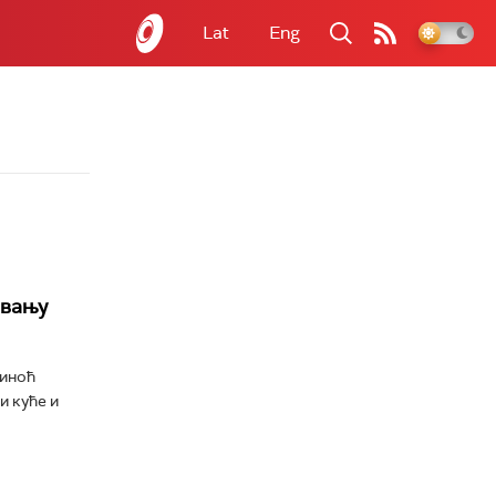
Lat
Eng
авању
синоћ
и куће и