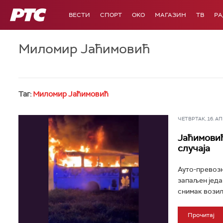
РТС
ВЕСТИ
СПОРТ
OKO
МАГАЗИН
ТВ
Р
Миломир Јаћимовић
Таг:
Миломир Јаћимовић
ЧЕТВРТАК, 16. АПР
Јаћимовић
случаја
Ауто-превозн
запаљен једа
снимак возила
Прочитај