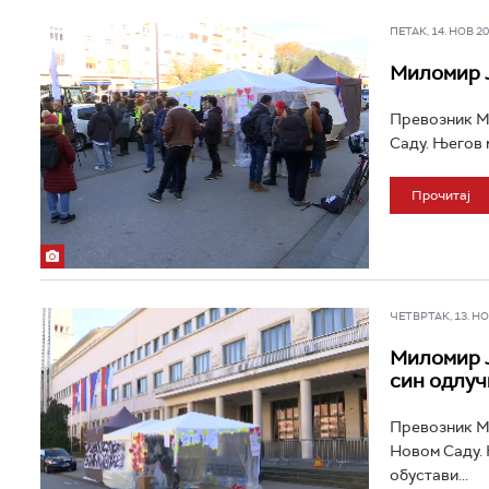
ПЕТАК, 14. НОВ 202
Миломир Ј
Превозник Ми
Саду. Његов м
Прочитај
ЧЕТВРТАК, 13. НОВ
Миломир Ј
син одлуч
Превозник Ми
Новом Саду. Њ
обустави...