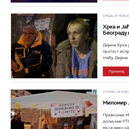
СРЕДА, 19. НОВ 202
Хрка и Ја
Београду 
Дијана Хрка 
протест исп
глађу. Дијана
Прочитај
УТОРАК, 18. НОВ 20
Миломир Ј
Превозник Ми
дописник РТС
му се нико од