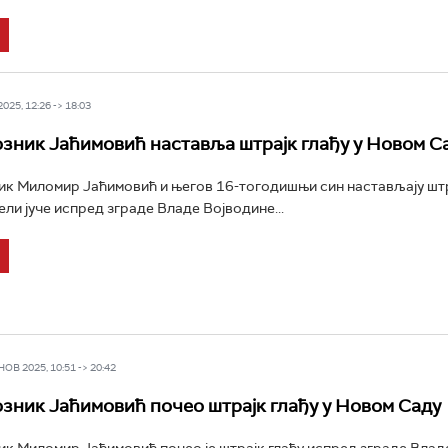
25, 12:26 -> 18:03
зник Јаћимовић наставља штрајк глађу у Новом С
к Миломир Јаћимовић и његов 16-тогодишњи син настављају штра
ели јуче испред зграде Владе Војводине...
В 2025, 10:51 -> 20:42
зник Јаћимовић почео штрајк глађу у Новом Саду
к Миломир Јаћимовић почео је штрајк глађу испред зграде Влад