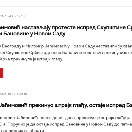
5, 15:43 -> 17:18
ћимовић настављају протесте испред Скупштине Ср
и Бановине у Новом Саду
у Београду и Миломир Јаћимовић у Новом Саду наставили су свак
ред Скупштине Србије односно Бановине пошто су прекинули шт
 Хрка прекинула је штрајк глађу...
25, 15:41 -> 20:48
аћимовић прекинуо штрајк глађу, остаје испред Б
ломир Јаћимовић, после девет дана, прекинуо је штрајк глађу, ј
-а. Поручио је да остаје испред Бановине у Новом Саду до петка 
 надлежних не обрати...