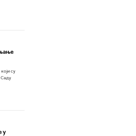
ањање
који су
 Саду
 у