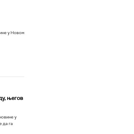
ине у Новом
ду, његов
новине у
е да га