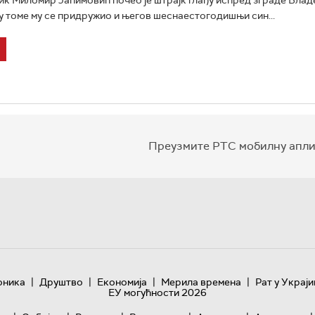
 у томе му се придружио и његов шеснаестогодишњи син...
Преузмите РТС мобилну апли
|
|
|
|
оника
Друштво
Економија
Мерила времена
Рат у Украји
ЕУ могућности 2026