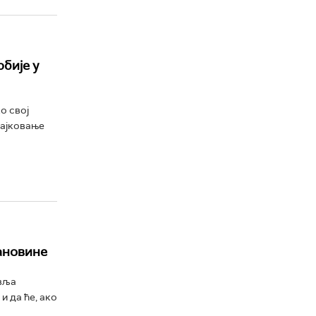
бије у
о свој
рајковање
ановине
авља
и да ће, ако