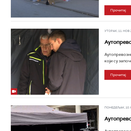
Прочитај
УТОРАК, 11. НОВ 20
Аутопрево
Аутопревозни
који су започ
Прочитај
ПОНЕДЕЉАК, 10. НО
Аутопрево
Аутопревозни