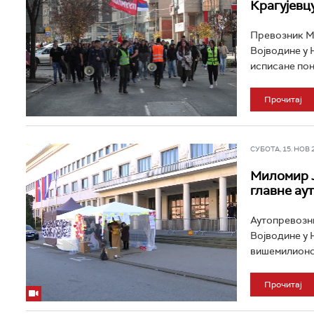
Крагујевц
Превозник Ми
Војводине у Н
исписане пони
Прочитај
СУБОТА, 15. НОВ 20
Миломир Ј
главне ау
Аутопревозни
Војводине у 
вишемилионск
Прочитај