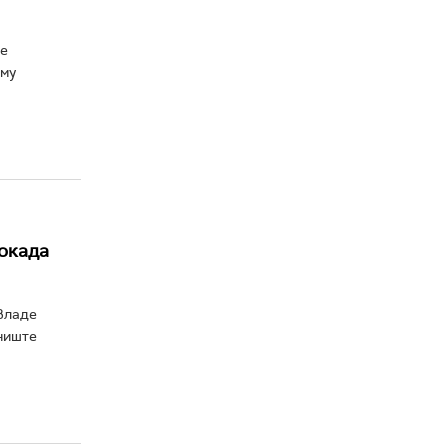
де
 му
локада
Владе
ониште