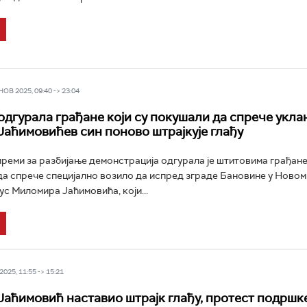
В 2025, 09:40 -> 23:04
одгурала грађане који су покушали да спрече укл
 Јаћимовићев син поново штрајкује глађу
преми за разбијање демонстрација одгурала је штитовима грађане 
а спрече специјално возило да испред зграде Бановине у Новом
ус Миломира Јаћимовића, који...
025, 11:55 -> 15:21
аћимовић наставио штрајк глађу, протест подршке