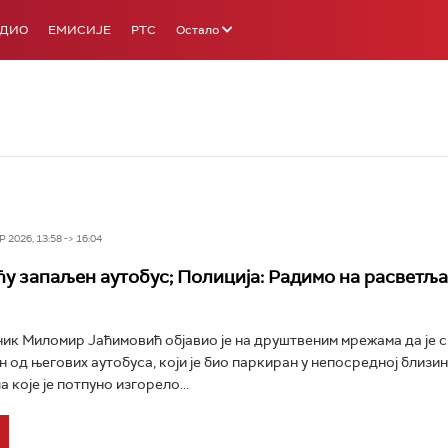
АДИО
ЕМИСИЈЕ
РТС
Остало
 2026, 13:58 -> 16:04
у запаљен аутобус; Полиција: Радимо на расветљ
ик Миломир Јаћимовић објавио је на друштвеним мрежама да је 
н од његових аутобуса, који је био паркиран у непосредној близин
 које је потпуно изгорело...