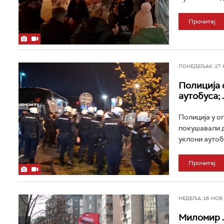
Прочитај
ПОНЕДЕЉАК, 17. НО
Полиција 
аутобуса;
Полиција у о
покушавали д
уклони аутоб
Прочитај
НЕДЕЉА, 16. НОВ 2
Миломир Ј