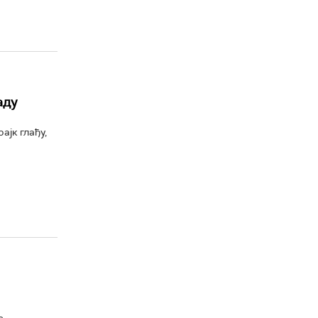
аду
јк глађу,
е