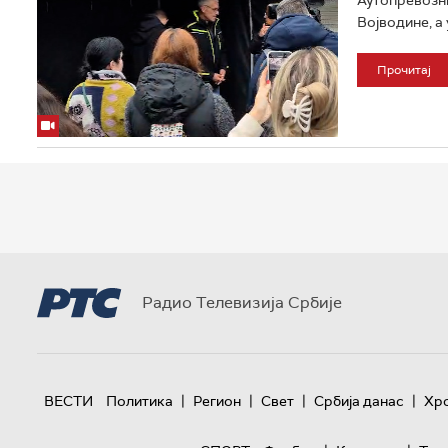
Војводине, а
Прочитај
Радио Телевизија Србије
|
|
|
|
ВЕСТИ
Политика
Регион
Свет
Србија данас
Хр