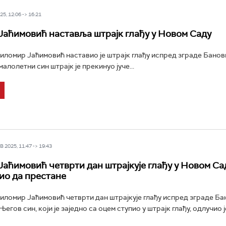
5, 12:06 -> 16:21
аћимовић наставља штрајк глађу у Новом Саду
ломир Јаћимовић наставио је штрајк глађу испред зграде Банов
алолетни син штрајк је прекинуо јуче...
 2025, 11:47 -> 19:43
аћимовић четврти дан штрајкује глађу у Новом Са
ио да престане
ломир Јаћимовић четврти дан штрајкује глађу испред зграде Ба
егов син, који је заједно са оцем ступио у штрајк глађу, одлучио ј