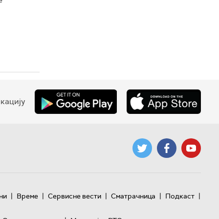
кацију
|
|
|
|
|
ни
Време
Сервисне вести
Сматрачница
Подкаст