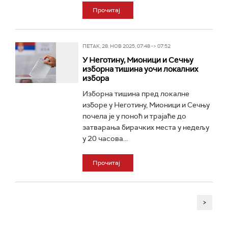
Прочитај
ПЕТАК, 28. НОВ 2025, 07:48 -> 07:52
У Неготину, Мионици и Сечњу
изборна тишина уочи локалних
избора
Изборна тишина пред локалне
изборе у Неготину, Мионици и Сечњу
почела је у поноћ и трајаће до
затварања бирачких места у недељу
у 20 часова...
Прочитај
>