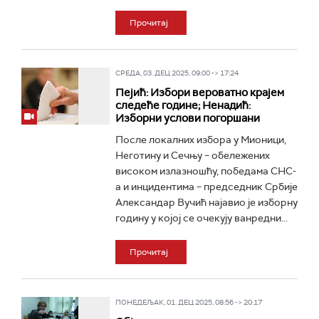
Прочитај
СРЕДА, 03. ДЕЦ 2025, 09:00 -> 17:24
Пејић: Избори вероватно крајем
следеће године; Ненадић:
Изборни услови погоршани
После локалних избора у Мионици,
Неготину и Сечњу – обележених
високом излазношћу, победама СНС-
а и инцидентима – председник Србије
Александар Вучић најавио је изборну
годину у којој се очекују ванредни...
Прочитај
ПОНЕДЕЉАК, 01. ДЕЦ 2025, 08:56 -> 20:17