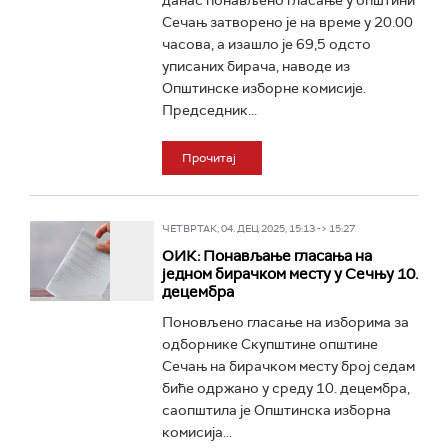
данас понављено гласање у општини
Сечањ затворено је на време у 20.00
часова, а изашло је 69,5 одсто
уписаних бирача, наводе из
Општинске изборне комисије.
Председник...
Прочитај
ЧЕТВРТАК, 04. ДЕЦ 2025, 15:13 -> 15:27
ОИК: Понављање гласања на
једном бирачком месту у Сечњу 10.
децембра
Поновљено гласање на изборима за
одборнике Скупштине општине
Сечањ на бирачком месту број седам
биће одржано у среду 10. децембра,
саопштила је Општинска изборна
комисија...