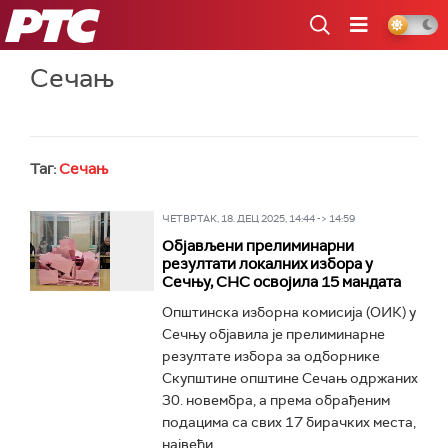
РТС
Сечањ
Таг:
Сечањ
ЧЕТВРТАК, 18. ДЕЦ 2025, 14:44 -> 14:59
Објављени прелиминарни
резултати локалних избора у
Сечњу, СНС освојила 15 мандата
Општинска изборна комисија (ОИК) у
Сечњу објавила је прелиминарне
резултате избора за одборнике
Скупштине општине Сечањ одржаних
30. новембра, а према обрађеним
подацима са свих 17 бирачких места,
највећи...