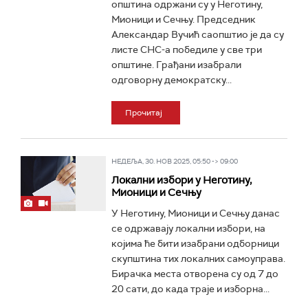
општина одржани су у Неготину,
Мионици и Сечњу. Председник
Александар Вучић саопштио је да су
листе СНС-а победиле у све три
општине. Грађани изабрали
одговорну демократску...
Прочитај
НЕДЕЉА, 30. НОВ 2025, 05:50 -> 09:00
Локални избори у Неготину,
Мионици и Сечњу
У Неготину, Мионици и Сечњу данас
се одржавају локални избори, на
којима ће бити изабрани одборници
скупштина тих локалних самоуправа.
Бирачка места отворена су од 7 до
20 сати, до када траје и изборна...