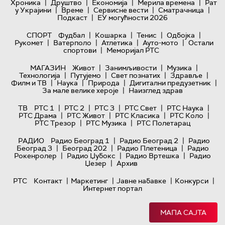
|
|
|
|
Хроника
Друштво
Економија
Мерила времена
Рат
|
|
|
|
у Украјини
Време
Сервисне вести
Сматрачница
|
Подкаст
ЕУ могућности 2026
|
|
|
|
СПОРТ
Фудбал
Кошарка
Тенис
Одбојка
|
|
|
|
Рукомет
Ватерполо
Атлетика
Ауто-мото
Остали
|
спортови
Меморијал РТС
|
|
|
МАГАЗИН
Живот
Занимљивости
Музика
|
|
|
|
Технологијa
Путујемо
Свет познатих
Здравље
|
|
|
|
Филм и ТВ
Наука
Природа
Дигитални предузетник
|
За мале велике хероје
Наизглед здрав
|
|
|
|
|
ТВ
РТС 1
РТС 2
РТС 3
РТС Свет
РТС Наука
|
|
|
|
РТС Драма
РТС Живот
РТС Класика
РТС Коло
|
|
РТС Трезор
РТС Музика
РТС Полетарац
|
|
РАДИО
Радио Београд 1
Радио Београд 2
Радио
|
|
|
Београд 3
Београд 202
Радио Плетеница
Радио
|
|
|
Рокенролер
Радио Џубокс
Радио Вртешка
Радио
|
Џезер
Архив
|
|
|
|
РТС
Контакт
Маркетинг
Јавне набавке
Конкурси
Интернет портал
МАПА САЈТА