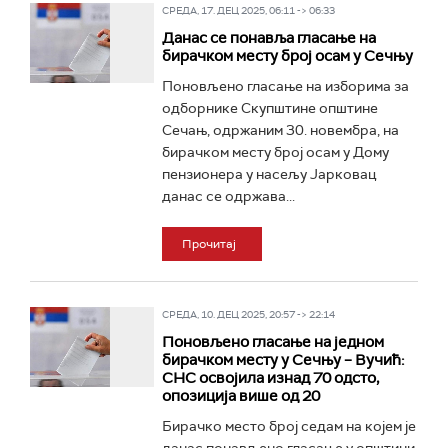
СРЕДА, 17. ДЕЦ 2025, 06:11 -> 06:33
Данас се понавља гласање на
бирачком месту број осам у Сечњу
Поновљено гласање на изборима за
одборнике Скупштине општине
Сечањ, одржаним 30. новембра, на
бирачком месту број осам у Дому
пензионера у насељу Јарковац
данас се одржава...
Прочитај
СРЕДА, 10. ДЕЦ 2025, 20:57 -> 22:14
Поновљено гласање на једном
бирачком месту у Сечњу – Вучић:
СНС освојила изнад 70 одсто,
опозиција више од 20
Бирачко место број седам на којем је