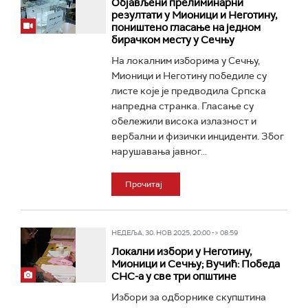
Објављени прелиминарни
резултати у Мионици и Неготину,
поништено гласање на једном
бирачком месту у Сечњу
На локалним изборима у Сечњу,
Мионици и Неготину победиле су
листе које је предводила Српска
напредна странка. Гласање су
обележили висока излазност и
вербални и физички инциденти. Због
нарушавања јавног...
Прочитај
НЕДЕЉА, 30. НОВ 2025, 20:00 -> 08:59
Локални избори у Неготину,
Мионици и Сечњу; Вучић: Победа
СНС-а у све три општине
Избори за одборнике скупштина