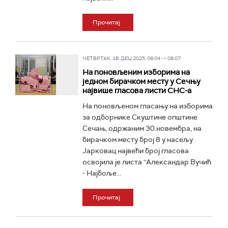
Прочитај
ЧЕТВРТАК, 18. ДЕЦ 2025, 08:04 -> 08:07
На поновљеним изборима на
једном бирачком месту у Сечњу
највише гласова листи СНС-а
На поновљеном гласању на изборима
за одборнике Скуштине општине
Сечањ, одржаним 30.новембра, на
бирачком месту број 8 у насељу
Јарковац највећи број гласова
освојила је листа ''Александар Вучић
- Најбоље...
Прочитај