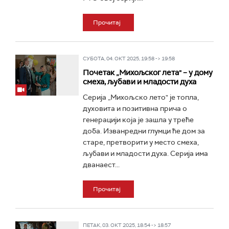
Прочитај
СУБОТА, 04. ОКТ 2025, 19:58 -> 19:58
Почетак „Михољског лета" – у дому
смеха, љубави и младости духа
Серија „Михољско лето" је топла,
духовита и позитивна прича о
генерацији која је зашла у треће
доба. Изванредни глумци ће дом за
старе, претворити у место смеха,
љубави и младости духа. Серија има
дванаест...
Прочитај
ПЕТАК, 03. ОКТ 2025, 18:54 -> 18:57