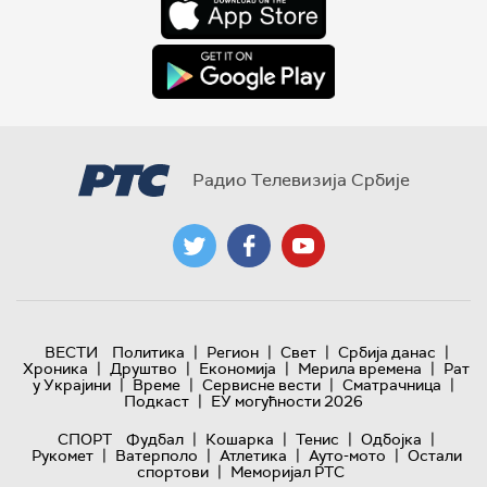
Радио Телевизија Србије
|
|
|
|
ВЕСТИ
Политика
Регион
Свет
Србија данас
|
|
|
|
Хроника
Друштво
Економија
Мерила времена
Рат
|
|
|
|
у Украјини
Време
Сервисне вести
Сматрачница
|
Подкаст
ЕУ могућности 2026
|
|
|
|
СПОРТ
Фудбал
Кошарка
Тенис
Одбојка
|
|
|
|
Рукомет
Ватерполо
Атлетика
Ауто-мото
Остали
|
спортови
Меморијал РТС