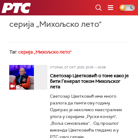
РТС
серија „Михољско лето"
Таг:
серија „Михољско лето"
УТОРАК, 07. ОКТ 2025, 20:05 -> 20:08
Светозар Цветковић о томе како је
бити Генерал током Михољског
лета
Светозар Цветковић има много
разлога да памти ову годину.
Одиграо је неколико маестралних
улога у серијама „Руски конзул",
„Воља синовљева"... Од прошлог
викенда Цветковића гледамо и у
РТС-овој серији...