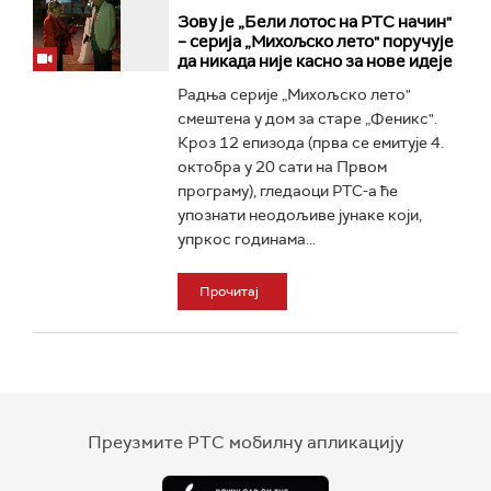
Зову је „Бели лотос на РТС начин"
– серија „Михољско лето" поручује
да никада није касно за нове идеје
Радња серије „Михољско лето"
смештена у дом за старе „Феникс".
Кроз 12 епизода (прва се емитује 4.
октобра у 20 сати на Првом
програму), гледаоци РТС-а ће
упознати неодољиве јунаке који,
упркос годинама...
Прочитај
Преузмите РТС мобилну апликацију