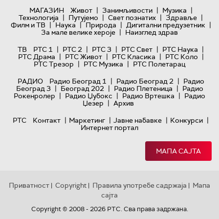
|
|
|
МАГАЗИН
Живот
Занимљивости
Музика
|
|
|
|
Технологијa
Путујемо
Свет познатих
Здравље
|
|
|
|
Филм и ТВ
Наука
Природа
Дигитални предузетник
|
За мале велике хероје
Наизглед здрав
|
|
|
|
|
ТВ
РТС 1
РТС 2
РТС 3
РТС Свет
РТС Наука
|
|
|
|
РТС Драма
РТС Живот
РТС Класика
РТС Коло
|
|
РТС Трезор
РТС Музика
РТС Полетарац
|
|
РАДИО
Радио Београд 1
Радио Београд 2
Радио
|
|
|
Београд 3
Београд 202
Радио Плетеница
Радио
|
|
|
Рокенролер
Радио Џубокс
Радио Вртешка
Радио
|
Џезер
Архив
|
|
|
|
РТС
Контакт
Маркетинг
Јавне набавке
Конкурси
Интернет портал
МАПА САЈТА
Приватност
Copyright
Правила употребе садржаја
Мапа
|
|
|
сајта
Copyright © 2008 - 2026 РТС. Сва права задржана.