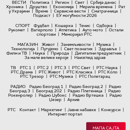
|
|
|
|
ВЕСТИ
Политика
Регион
Свет
Србија данас
|
|
|
|
Хроника
Друштво
Економија
Мерила времена
Рат
|
|
|
|
у Украјини
Време
Сервисне вести
Сматрачница
|
Подкаст
ЕУ могућности 2026
|
|
|
|
СПОРТ
Фудбал
Кошарка
Тенис
Одбојка
|
|
|
|
Рукомет
Ватерполо
Атлетика
Ауто-мото
Остали
|
спортови
Меморијал РТС
|
|
|
МАГАЗИН
Живот
Занимљивости
Музика
|
|
|
|
Технологијa
Путујемо
Свет познатих
Здравље
|
|
|
|
Филм и ТВ
Наука
Природа
Дигитални предузетник
|
За мале велике хероје
Наизглед здрав
|
|
|
|
|
ТВ
РТС 1
РТС 2
РТС 3
РТС Свет
РТС Наука
|
|
|
|
РТС Драма
РТС Живот
РТС Класика
РТС Коло
|
|
РТС Трезор
РТС Музика
РТС Полетарац
|
|
РАДИО
Радио Београд 1
Радио Београд 2
Радио
|
|
|
Београд 3
Београд 202
Радио Плетеница
Радио
|
|
|
Рокенролер
Радио Џубокс
Радио Вртешка
Радио
|
Џезер
Архив
|
|
|
|
РТС
Контакт
Маркетинг
Јавне набавке
Конкурси
Интернет портал
МАПА САЈТА