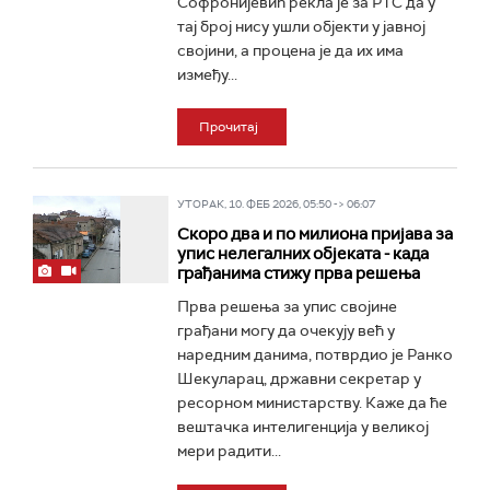
Софронијевић рекла је за РТС да у
тај број нису ушли објекти у јавној
својини, а процена је да их има
између...
Прочитај
УТОРАК, 10. ФЕБ 2026, 05:50 -> 06:07
Скоро два и по милиона пријава за
упис нелегалних објеката - када
грађанима стижу прва решења
Прва решења за упис својине
грађани могу да очекују већ у
наредним данима, потврдио је Ранко
Шекуларац, државни секретар у
ресорном министарству. Каже да ће
вештачка интелигенција у великој
мери радити...