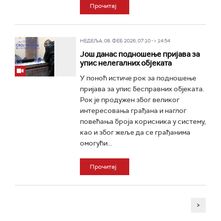
Прочитај
НЕДЕЉА, 08. ФЕБ 2026, 07:10 -> 14:54
Још данас подношење пријава за
упис нелегалних објеката
У поноћ истиче рок за подношење
пријава за упис бесправних објеката.
Рок је продужен због великог
интересовања грађана и наглог
повећања броја корисника у систему,
као и због жеље да се грађанима
омогући...
Прочитај
>