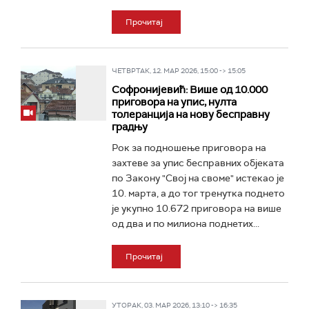
Прочитај
ЧЕТВРТАК, 12. МАР 2026, 15:00 -> 15:05
Софронијевић: Више од 10.000
приговора на упис, нулта
толеранција на нову бесправну
градњу
Рок за подношење приговора на
захтеве за упис бесправних објеката
по Закону "Свој на своме" истекао је
10. марта, а до тог тренутка поднето
је укупно 10.672 приговора на више
од два и по милиона поднетих...
Прочитај
УТОРАК, 03. МАР 2026, 13:10 -> 16:35