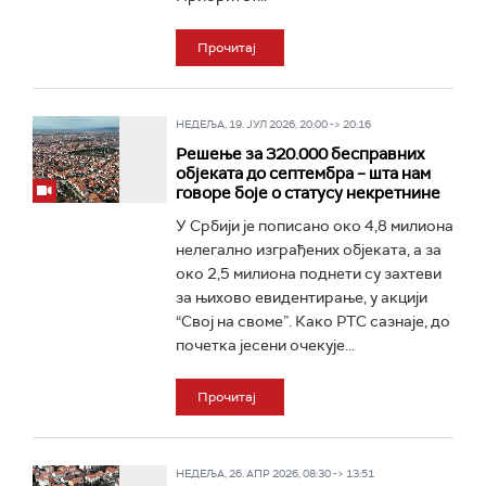
Прочитај
НЕДЕЉА, 19. ЈУЛ 2026, 20:00 -> 20:16
Решење за 320.000 бесправних
објеката до септембра – шта нам
говоре боје о статусу некретнине
У Србији је пописано око 4,8 милиона
нелегално изграђених објеката, а за
око 2,5 милиона поднети су захтеви
за њихово евидентирање, у акцији
“Свој на своме”. Како РТС сазнаје, до
почетка јесени очекује...
Прочитај
НЕДЕЉА, 26. АПР 2026, 08:30 -> 13:51