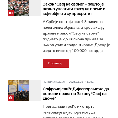
Закон "Свој на своме" – зашто је
важно уплатити таксу на време и
који објекти су приоритет
У Србији постоји око 4,8 милиона
нелегалних објеката, а кроз акцију
државе и закон "Свој на своме"
поднето је 2,5 милиона пријава за
њихов упис и евидентирање. Досад је
издато више од 100.000 потврда...
Прочитај
ЧЕТВРТАК, 23. АПР 2026, 11:38 -> 11:51
Софронијевић: Дијаспора може да
оствари права по Закону "Свој на
своме"
Припадници треће и четврте
генерације дијаспоре могу да