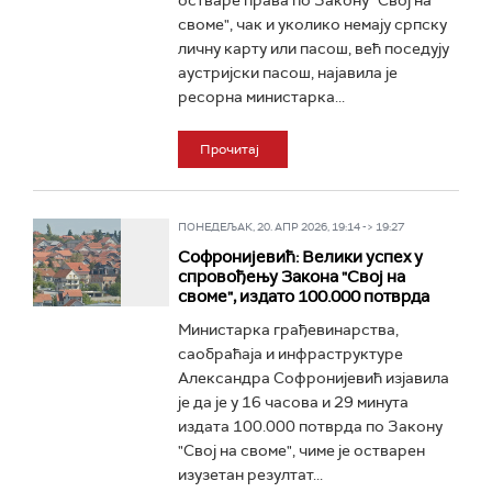
остваре права по Закону "Свој на
своме", чак и уколико немају српску
личну карту или пасош, већ поседују
аустријски пасош, најавила је
ресорна министарка...
Прочитај
ПОНЕДЕЉАК, 20. АПР 2026, 19:14 -> 19:27
Софронијевић: Велики успех у
спровођењу Закона "Свој на
своме", издато 100.000 потврда
Министарка грађевинарства,
саобраћаја и инфраструктуре
Александра Софронијевић изјавила
је да је у 16 часова и 29 минута
издата 100.000 потврда по Закону
"Свој на своме", чиме је остварен
изузетан резултат...