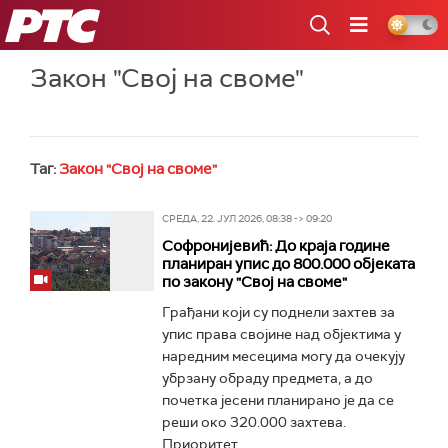
РТС
Закон "Свој на своме"
Таг:
Закон "Свој на своме"
СРЕДА, 22. ЈУЛ 2026, 08:38 -> 09:20
Софронијевић: До краја године
планиран упис до 800.000 објеката
по закону "Свој на своме"
Грађани који су поднели захтев за
упис права својине над објектима у
наредним месецима могу да очекују
убрзану обраду предмета, а до
почетка јесени планирано је да се
реши око 320.000 захтева.
Приоритет...