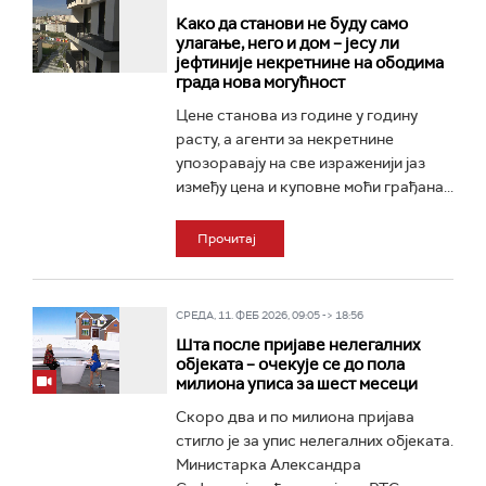
Како да станови не буду само
улагање, него и дом – јесу ли
јефтиније некретнине на ободима
града нова могућност
Цене станова из године у годину
расту, а агенти за некретнине
упозоравају на све израженији јаз
између цена и куповне моћи грађана...
Прочитај
СРЕДА, 11. ФЕБ 2026, 09:05 -> 18:56
Шта после пријаве нелегалних
објеката – очекује се до пола
милиона уписа за шест месеци
Скоро два и по милиона пријава
стигло је за упис нелегалних објеката.
Министарка Александра