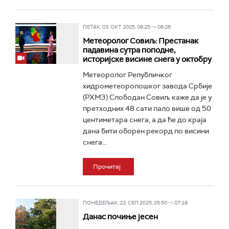
ПЕТАК, 03. ОКТ 2025, 08:25 -> 08:26
Метеоролог Совиљ: Престанак
падавина сутра поподне,
историјске висине снега у октобру
Метеоролог Републичког
хидрометеоролошког завода Србије
(РХМЗ) Слободан Совиљ каже да је у
претходних 48 сати пало више од 50
центиметара снега, а да ће до краја
дана бити оборен рекорд по висини
снега...
Прочитај
ПОНЕДЕЉАК, 22. СЕП 2025, 05:50 -> 07:18
Данас почиње јесен