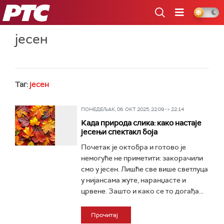
РТС
јесен
Таг:
јесен
ПОНЕДЕЉАК, 06. ОКТ 2025, 22:09 -> 22:14
Када природа слика: како настаје
јесењи спектакл боја
Почетак је октобра и готово је
немогуће не приметити: закорачили
смо у јесен. Лишће све више светлуца
у нијансама жуте, наранџасте и
црвене. Зашто и како се то догађа...
Прочитај