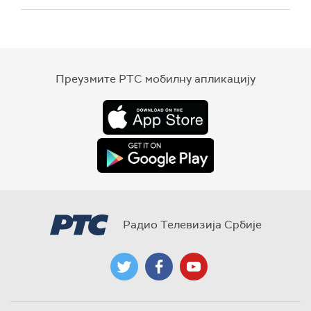
Преузмите РТС мобилну апликацију
Радио Телевизија Србије