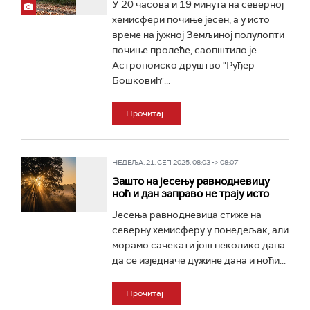
У 20 часова и 19 минута на северној
хемисфери почиње јесен, а у исто
време на јужној Земљиној полулопти
почиње пролеће, саопштило је
Астрономско друштво "Руђер
Бошковић"...
Прочитај
НЕДЕЉА, 21. СЕП 2025, 08:03 -> 08:07
Зашто на јесењу равнодневицу
ноћ и дан заправо не трају исто
Јесења равнодневица стиже на
северну хемисферу у понедељак, али
морамо сачекати још неколико дана
да се изједначе дужине дана и ноћи...
Прочитај