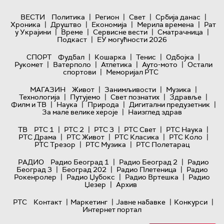
|
|
|
|
ВЕСТИ
Политика
Регион
Свет
Србија данас
|
|
|
|
Хроника
Друштво
Економија
Мерила времена
Рат
|
|
|
|
у Украјини
Време
Сервисне вести
Сматрачница
|
Подкаст
ЕУ могућности 2026
|
|
|
|
СПОРТ
Фудбал
Кошарка
Тенис
Одбојка
|
|
|
|
Рукомет
Ватерполо
Атлетика
Ауто-мото
Остали
|
спортови
Меморијал РТС
|
|
|
МАГАЗИН
Живот
Занимљивости
Музика
|
|
|
|
Технологијa
Путујемо
Свет познатих
Здравље
|
|
|
|
Филм и ТВ
Наука
Природа
Дигитални предузетник
|
За мале велике хероје
Наизглед здрав
|
|
|
|
|
ТВ
РТС 1
РТС 2
РТС 3
РТС Свет
РТС Наука
|
|
|
|
РТС Драма
РТС Живот
РТС Класика
РТС Коло
|
|
РТС Трезор
РТС Музика
РТС Полетарац
|
|
РАДИО
Радио Београд 1
Радио Београд 2
Радио
|
|
|
Београд 3
Београд 202
Радио Плетеница
Радио
|
|
|
Рокенролер
Радио Џубокс
Радио Вртешка
Радио
|
Џезер
Архив
|
|
|
|
РТС
Контакт
Маркетинг
Јавне набавке
Конкурси
Интернет портал