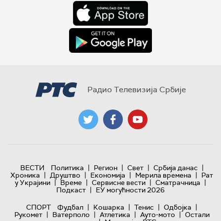
Радио Телевизија Србије
|
|
|
|
ВЕСТИ
Политика
Регион
Свет
Србија данас
|
|
|
|
Хроника
Друштво
Економија
Мерила времена
Рат
|
|
|
|
у Украјини
Време
Сервисне вести
Сматрачница
|
Подкаст
ЕУ могућности 2026
|
|
|
|
СПОРТ
Фудбал
Кошарка
Тенис
Одбојка
|
|
|
|
Рукомет
Ватерполо
Атлетика
Ауто-мото
Остали