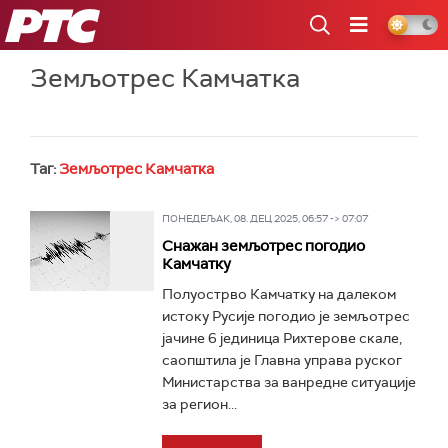
РТС
Земљотрес Камчатка
Таг:
Земљотрес Камчатка
ПОНЕДЕЉАК, 08. ДЕЦ 2025, 06:57 -> 07:07
Снажан земљотрес погодио
Камчатку
Полуострво Камчатку на далеком
истоку Русије погодио је земљотрес
јачине 6 јединица Рихтерове скале,
саопштила је Главна управа руског
Министарства за ванредне ситуације
за регион...