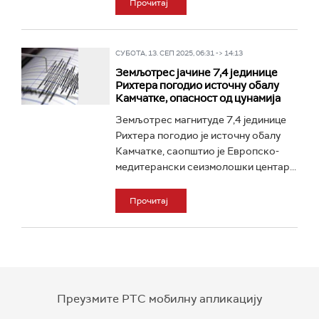
Прочитај
СУБОТА, 13. СЕП 2025, 06:31 -> 14:13
Земљотрес јачине 7,4 јединице
Рихтера погодио источну обалу
Камчатке, опасност од цунамија
Земљотрес магнитуде 7,4 јединице
Рихтера погодио је источну обалу
Камчатке, саопштио је Европско-
медитерански сеизмолошки центар...
Прочитај
Преузмите РТС мобилну апликацију