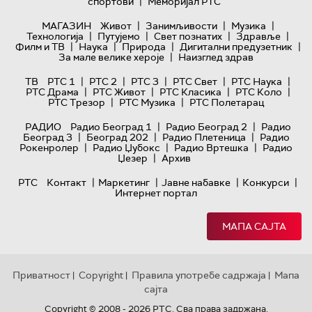
|
спортови
Меморијал РТС
|
|
|
МАГАЗИН
Живот
Занимљивости
Музика
|
|
|
|
Технологијa
Путујемо
Свет познатих
Здравље
|
|
|
|
Филм и ТВ
Наука
Природа
Дигитални предузетник
|
За мале велике хероје
Наизглед здрав
|
|
|
|
|
ТВ
РТС 1
РТС 2
РТС 3
РТС Свет
РТС Наука
|
|
|
|
РТС Драма
РТС Живот
РТС Класика
РТС Коло
|
|
РТС Трезор
РТС Музика
РТС Полетарац
|
|
РАДИО
Радио Београд 1
Радио Београд 2
Радио
|
|
|
Београд 3
Београд 202
Радио Плетеница
Радио
|
|
|
Рокенролер
Радио Џубокс
Радио Вртешка
Радио
|
Џезер
Архив
|
|
|
|
РТС
Контакт
Маркетинг
Јавне набавке
Конкурси
Интернет портал
МАПА САЈТА
Приватност
Copyright
Правила употребе садржаја
Мапа
|
|
|
сајта
Copyright © 2008 - 2026 РТС. Сва права задржана.