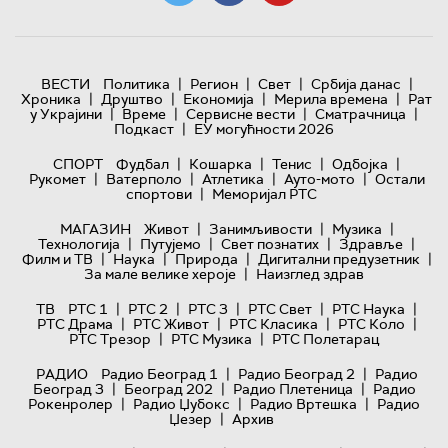
|
|
|
|
ВЕСТИ
Политика
Регион
Свет
Србија данас
|
|
|
|
Хроника
Друштво
Економија
Мерила времена
Рат
|
|
|
|
у Украјини
Време
Сервисне вести
Сматрачница
|
Подкаст
ЕУ могућности 2026
|
|
|
|
СПОРТ
Фудбал
Кошарка
Тенис
Одбојка
|
|
|
|
Рукомет
Ватерполо
Атлетика
Ауто-мото
Остали
|
спортови
Меморијал РТС
|
|
|
МАГАЗИН
Живот
Занимљивости
Музика
|
|
|
|
Технологијa
Путујемо
Свет познатих
Здравље
|
|
|
|
Филм и ТВ
Наука
Природа
Дигитални предузетник
|
За мале велике хероје
Наизглед здрав
|
|
|
|
|
ТВ
РТС 1
РТС 2
РТС 3
РТС Свет
РТС Наука
|
|
|
|
РТС Драма
РТС Живот
РТС Класика
РТС Коло
|
|
РТС Трезор
РТС Музика
РТС Полетарац
|
|
РАДИО
Радио Београд 1
Радио Београд 2
Радио
|
|
|
Београд 3
Београд 202
Радио Плетеница
Радио
|
|
|
Рокенролер
Радио Џубокс
Радио Вртешка
Радио
|
Џезер
Архив