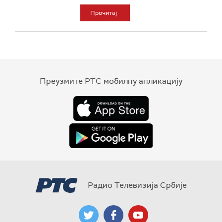
Прочитај
Преузмите РТС мобилну апликацију
Радио Телевизија Србије