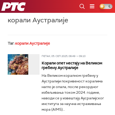
РТС
корали Аустралије
Таг:
корали Аустралије
ПЕТАК, 05. СЕП 2025, 08:49 -> 09:10
Корали опет нестају на Великом
гребену Аустралије
На Великом коралном гребену у
Аустралији покривеност коралима
нагло је опала, после рекордног
избељивања током 2024. године,
наводи се у извештају Аусралијског
института за научна истраживања
мора (AIMS)...