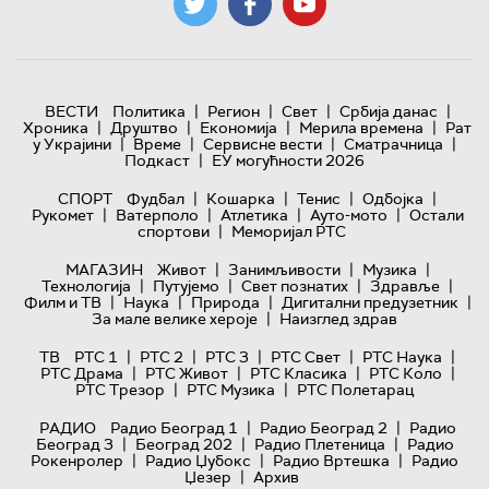
|
|
|
|
ВЕСТИ
Политика
Регион
Свет
Србија данас
|
|
|
|
Хроника
Друштво
Економија
Мерила времена
Рат
|
|
|
|
у Украјини
Време
Сервисне вести
Сматрачница
|
Подкаст
ЕУ могућности 2026
|
|
|
|
СПОРТ
Фудбал
Кошарка
Тенис
Одбојка
|
|
|
|
Рукомет
Ватерполо
Атлетика
Ауто-мото
Остали
|
спортови
Меморијал РТС
|
|
|
МАГАЗИН
Живот
Занимљивости
Музика
|
|
|
|
Технологијa
Путујемо
Свет познатих
Здравље
|
|
|
|
Филм и ТВ
Наука
Природа
Дигитални предузетник
|
За мале велике хероје
Наизглед здрав
|
|
|
|
|
ТВ
РТС 1
РТС 2
РТС 3
РТС Свет
РТС Наука
|
|
|
|
РТС Драма
РТС Живот
РТС Класика
РТС Коло
|
|
РТС Трезор
РТС Музика
РТС Полетарац
|
|
РАДИО
Радио Београд 1
Радио Београд 2
Радио
|
|
|
Београд 3
Београд 202
Радио Плетеница
Радио
|
|
|
Рокенролер
Радио Џубокс
Радио Вртешка
Радио
|
Џезер
Архив