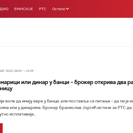
АДИО
ЕМИСИЈЕ
РТС
Остало
Г 2025, 08:00 -> 10:55
амарици или динар у банци – брокер открива два р
ницу
е воле да имају евре у банци, али поставља се питање – да ли је 
рима или у динарима. Брокер Бранислав Јоргић истиче за РТС да 
тно исплативија...