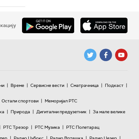
кацију
|
|
|
|
|
ни
Време
Сервисне вести
Сматрачница
Подкаст
|
Остали спортови
Меморијал РТС
|
|
|
ка
Природа
Дигитални предузетник
За мале велике
|
|
|
РТС Трезор
РТС Музика
РТС Полетарац
|
|
|
|
лер
Радио Џубокс
Радио Вртешка
Радио Џезер