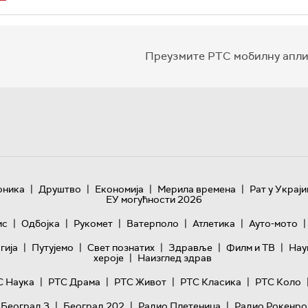
Преузмите РТС мобилну апли
|
|
|
|
оника
Друштво
Економија
Мерила времена
Рат у Украји
ЕУ могућности 2026
|
|
|
|
|
|
ис
Одбојка
Рукомет
Ватерполо
Атлетика
Ауто-мото
|
|
|
|
|
гијa
Путујемо
Свет познатих
Здравље
Филм и ТВ
Нау
|
хероје
Наизглед здрав
|
|
|
|
С Наука
РТС Драма
РТС Живот
РТС Класика
РТС Коло
|
|
|
 Београд 3
Београд 202
Радио Плетеница
Радио Рокенро