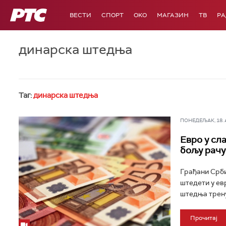
РТС
ВЕСТИ
СПОРТ
OKO
МАГАЗИН
ТВ
Р
динарска штедња
Таг:
динарска штедња
ПОНЕДЕЉАК, 18. АВ
Евро у сл
бољу рачу
Грађани Србиј
штедети у ев
штедња трену
Прочитај