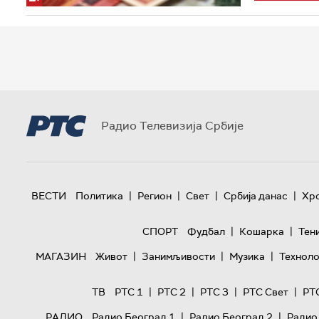
Радио Телевизија Србије
|
|
|
|
ВЕСТИ
Политика
Регион
Свет
Србија данас
Хр
|
|
СПОРТ
Фудбал
Кошарка
Тен
|
|
|
МАГАЗИН
Живот
Занимљивости
Музика
Техноло
|
|
|
|
ТВ
РТС 1
РТС 2
РТС 3
РТС Свет
РТ
|
|
РАДИО
Радио Београд 1
Радио Београд 2
Радио