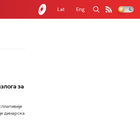
Lat
Eng
азлога за
исплативије
је динарска