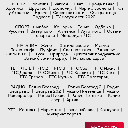
|
|
|
|
ВЕСТИ
Политика
Регион
Свет
Србија данас
|
|
|
|
Хроника
Друштво
Економија
Мерила времена
Рат
|
|
|
|
у Украјини
Време
Сервисне вести
Сматрачница
|
Подкаст
ЕУ могућности 2026
|
|
|
|
СПОРТ
Фудбал
Кошарка
Тенис
Одбојка
|
|
|
|
Рукомет
Ватерполо
Атлетика
Ауто-мото
Остали
|
спортови
Меморијал РТС
|
|
|
МАГАЗИН
Живот
Занимљивости
Музика
|
|
|
|
Технологијa
Путујемо
Свет познатих
Здравље
|
|
|
|
Филм и ТВ
Наука
Природа
Дигитални предузетник
|
За мале велике хероје
Наизглед здрав
|
|
|
|
|
ТВ
РТС 1
РТС 2
РТС 3
РТС Свет
РТС Наука
|
|
|
|
РТС Драма
РТС Живот
РТС Класика
РТС Коло
|
|
РТС Трезор
РТС Музика
РТС Полетарац
|
|
РАДИО
Радио Београд 1
Радио Београд 2
Радио
|
|
|
Београд 3
Београд 202
Радио Плетеница
Радио
|
|
|
Рокенролер
Радио Џубокс
Радио Вртешка
Радио
|
Џезер
Архив
|
|
|
|
РТС
Контакт
Маркетинг
Јавне набавке
Конкурси
Интернет портал
МАПА САЈТА