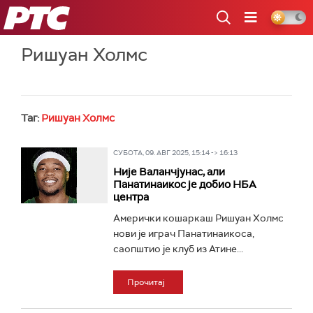
РТС
Ришуан Холмс
Таг:
Ришуан Холмс
СУБОТА, 09. АВГ 2025, 15:14 -> 16:13
Није Валанчјунас, али
Панатинаикос је добио НБА
центра
Амерички кошаркаш Ришуан Холмс
нови је играч Панатинаикоса,
саопштио је клуб из Атине...
Прочитај