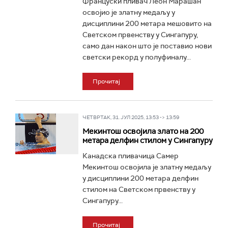
Француски пливач Леон Марашан
освојио је златну медаљу у
дисциплини 200 метара мешовито на
Светском првенству у Сингапуру,
само дан након што је поставио нови
светски рекорд у полуфиналу...
Прочитај
ЧЕТВРТАК, 31. ЈУЛ 2025, 13:53 -> 13:59
Мекинтош освојила злато на 200
метара делфин стилом у Сингапуру
Канадска пливачица Самер
Мекинтош освојила је златну медаљу
у дисциплини 200 метара делфин
стилом на Светском првенству у
Сингапуру...
Прочитај