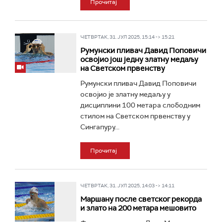
Прочитај
ЧЕТВРТАК, 31. ЈУЛ 2025, 15:14 -> 15:21
Румунски пливач Давид Поповичи
освојио још једну златну медаљу
на Светском првенству
Румунски пливач Давид Поповичи
освојио је златну медаљу у
дисциплини 100 метара слободним
стилом на Светском првенству у
Сингапуру...
Прочитај
ЧЕТВРТАК, 31. ЈУЛ 2025, 14:03 -> 14:11
Маршану после светског рекорда
и злато на 200 метара мешовито