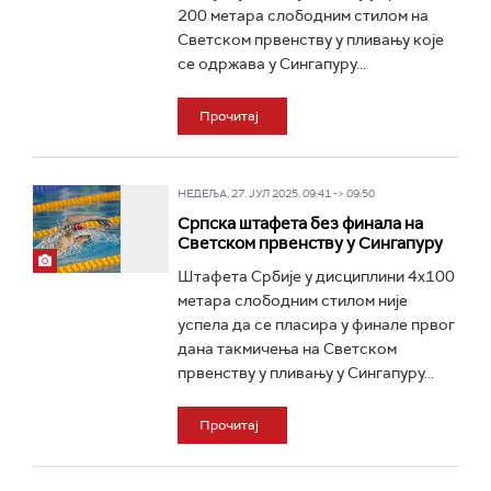
200 метара слободним стилом на
Светском првенству у пливању које
се одржава у Сингапуру...
Прочитај
НЕДЕЉА, 27. ЈУЛ 2025, 09:41 -> 09:50
Српска штафета без финала на
Светском првенству у Сингапуру
Штафета Србије у дисциплини 4x100
метара слободним стилом није
успела да се пласира у финале првог
дана такмичења на Светском
првенству у пливању у Сингапуру...
Прочитај