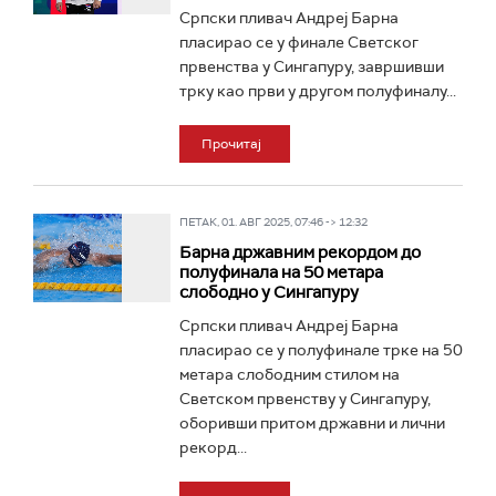
Српски пливач Андреј Барна
пласирао се у финале Светског
првенства у Сингапуру, завршивши
трку као први у другом полуфиналу...
Прочитај
ПЕТАК, 01. АВГ 2025, 07:46 -> 12:32
Барна државним рекордом до
полуфинала на 50 метара
слободно у Сингапуру
Српски пливач Андреј Барна
пласирао се у полуфинале трке на 50
метара слободним стилом на
Светском првенству у Сингапуру,
оборивши притом државни и лични
рекорд...