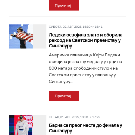
Прочитај
СУБОТА, 02. АВГ 2025, 15:30 -> 15:41
Ледеки освојила злато и оборила
рекорд на Светском првенству у
Сингапуру
Америчка пливачица Кејти Ледеки
освојила је златну медаљу у трци на
800 метара слободним стилом на
Светском првенству у пливању у
Сингапуру...
Прочитај
ПЕТАК, 01. АВГ 2025, 13:50 -> 17:25
Барна са првог места до финала у
Сингапуру