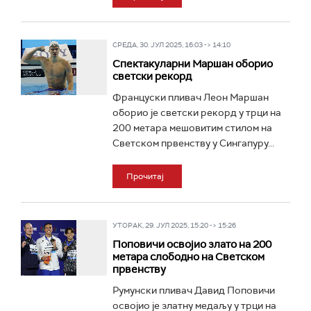
СРЕДА, 30. ЈУЛ 2025, 16:03 -> 14:10
Спектакуларни Маршан оборио
светски рекорд
Француски пливач Леон Маршан
оборио је светски рекорд у трци на
200 метара мешовитим стилом на
Светском првенству у Сингапуру...
Прочитај
УТОРАК, 29. ЈУЛ 2025, 15:20 -> 15:26
Поповичи освојио злато на 200
метара слободно на Светском
првенству
Румунски пливач Давид Поповичи
освојио је златну медаљу у трци на