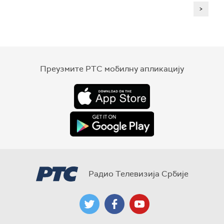
>
Преузмите РТС мобилну апликацију
Радио Телевизија Србије