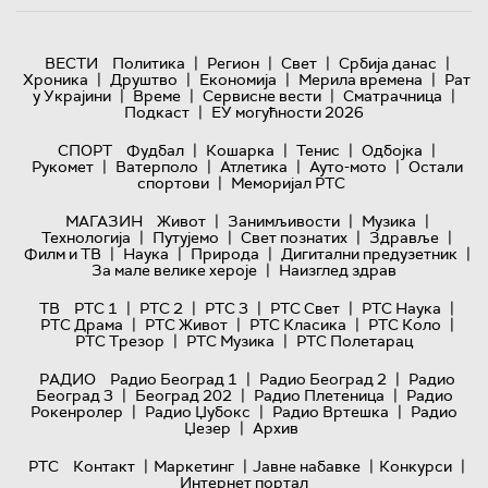
|
|
|
|
ВЕСТИ
Политика
Регион
Свет
Србија данас
|
|
|
|
Хроника
Друштво
Економија
Мерила времена
Рат
|
|
|
|
у Украјини
Време
Сервисне вести
Сматрачница
|
Подкаст
ЕУ могућности 2026
|
|
|
|
СПОРТ
Фудбал
Кошарка
Тенис
Одбојка
|
|
|
|
Рукомет
Ватерполо
Атлетика
Ауто-мото
Остали
|
спортови
Меморијал РТС
|
|
|
МАГАЗИН
Живот
Занимљивости
Музика
|
|
|
|
Технологијa
Путујемо
Свет познатих
Здравље
|
|
|
|
Филм и ТВ
Наука
Природа
Дигитални предузетник
|
За мале велике хероје
Наизглед здрав
|
|
|
|
|
ТВ
РТС 1
РТС 2
РТС 3
РТС Свет
РТС Наука
|
|
|
|
РТС Драма
РТС Живот
РТС Класика
РТС Коло
|
|
РТС Трезор
РТС Музика
РТС Полетарац
|
|
РАДИО
Радио Београд 1
Радио Београд 2
Радио
|
|
|
Београд 3
Београд 202
Радио Плетеница
Радио
|
|
|
Рокенролер
Радио Џубокс
Радио Вртешка
Радио
|
Џезер
Архив
|
|
|
|
РТС
Контакт
Маркетинг
Јавне набавке
Конкурси
Интернет портал