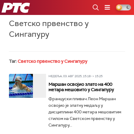
РТС
Светско првенство у
Сингапуру
Таг:
Светско првенство у Сингапуру
НЕДЕЉА, 03. АВГ 2025, 15:18 -> 15:25
Маршан освојио злато на 400
метара мешовито у Сингапуру
Француски пливач Леон Маршан
освојио је златну медаљу у
дисциплини 400 метара мешовитим
стилом на Светском првенству у
Сингапуру...