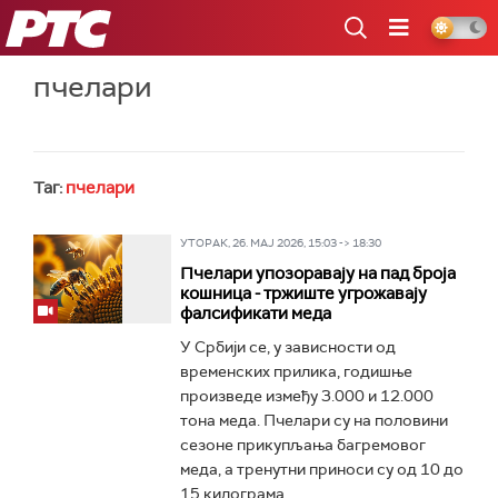
РТС
пчелари
Таг:
пчелари
УТОРАК, 26. МАЈ 2026, 15:03 -> 18:30
Пчелари упозоравају на пад броја
кошница - тржиште угрожавају
фалсификати меда
У Србији се, у зависности од
временских прилика, годишње
произведе између 3.000 и 12.000
тона меда. Пчелари су на половини
сезоне прикупљања багремовог
меда, а тренутни приноси су од 10 до
15 килограма...