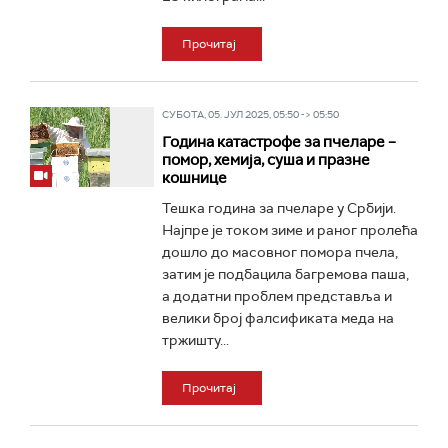
Прочитај
СУБОТА, 05. ЈУЛ 2025, 05:50 -> 05:50
Година катастрофе за пчеларе –
помор, хемија, суша и празне
кошнице
Тешка година за пчеларе у Србији.
Најпре је током зиме и раног пролећа
дошло до масовног помора пчела,
затим је подбацила багремова паша,
а додатни проблем представља и
велики број фалсификата меда на
тржишту...
Прочитај