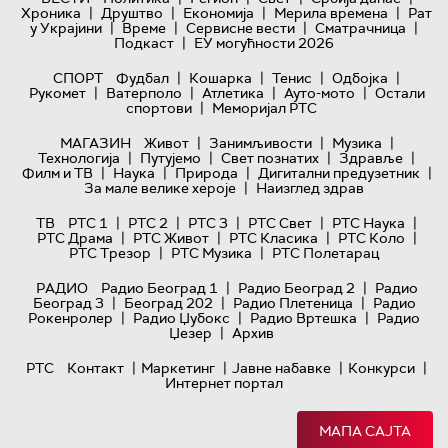
|
|
|
|
Хроника
Друштво
Економија
Мерила времена
Рат
|
|
|
|
у Украјини
Време
Сервисне вести
Сматрачница
|
Подкаст
ЕУ могућности 2026
|
|
|
|
СПОРТ
Фудбал
Кошарка
Тенис
Одбојка
|
|
|
|
Рукомет
Ватерполо
Атлетика
Ауто-мото
Остали
|
спортови
Меморијал РТС
|
|
|
МАГАЗИН
Живот
Занимљивости
Музика
|
|
|
|
Технологијa
Путујемо
Свет познатих
Здравље
|
|
|
|
Филм и ТВ
Наука
Природа
Дигитални предузетник
|
За мале велике хероје
Наизглед здрав
|
|
|
|
|
ТВ
РТС 1
РТС 2
РТС 3
РТС Свет
РТС Наука
|
|
|
|
РТС Драма
РТС Живот
РТС Класика
РТС Коло
|
|
РТС Трезор
РТС Музика
РТС Полетарац
|
|
РАДИО
Радио Београд 1
Радио Београд 2
Радио
|
|
|
Београд 3
Београд 202
Радио Плетеница
Радио
|
|
|
Рокенролер
Радио Џубокс
Радио Вртешка
Радио
|
Џезер
Архив
|
|
|
|
РТС
Контакт
Маркетинг
Јавне набавке
Конкурси
Интернет портал
МАПА САЈТА