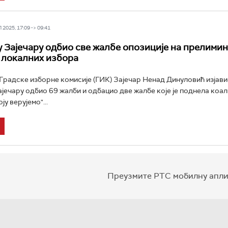
2025, 17:09 -> 09:41
у Зајечару одбио све жалбе опозиције на прелими
 локалних избора
радске изборне комисије (ГИК) Зајечар Ненад Динуловић изјавио 
ајечару одбио 69 жалби и одбацио две жалбе које је поднела коал
ју верујемо"...
Преузмите РТС мобилну апли