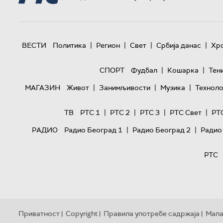
|
|
|
|
ВЕСТИ
Политика
Регион
Свет
Србија данас
Хр
|
|
СПОРТ
Фудбал
Кошарка
Тен
|
|
|
МАГАЗИН
Живот
Занимљивости
Музика
Техноло
|
|
|
|
ТВ
РТС 1
РТС 2
РТС 3
РТС Свет
РТ
|
|
РАДИО
Радио Београд 1
Радио Београд 2
Радио
РТС
Приватност
Copyright
Правила употребе садржаја
Мапа
|
|
|