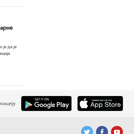
нарне
је да је
иција
кацију