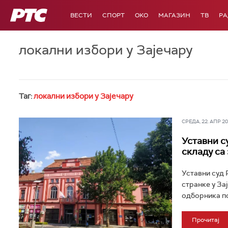
РТС
ВЕСТИ
СПОРТ
OKO
МАГАЗИН
ТВ
Р
локални избори у Зајечару
Таг:
локални избори у Зајечару
СРЕДА, 22. АПР 202
Уставни с
складу са
Уставни суд 
странке у За
одборника по
Прочитај