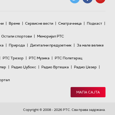
|
|
|
|
|
ни
Време
Сервисне вести
Сматрачница
Подкаст
|
Остали спортови
Меморијал РТС
|
|
|
ка
Природа
Дигитални предузетник
За мале велике
|
|
|
РТС Трезор
РТС Музика
РТС Полетарац
|
|
|
|
лер
Радио Џубокс
Радио Вртешка
Радио Џезер
ортал
МАПА САЈТА
Copyright © 2008 - 2026 РТС. Сва права задржана.