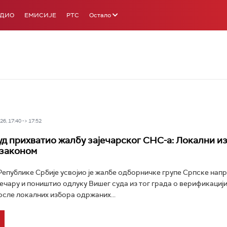
АДИО
ЕМИСИЈЕ
РТС
Остало
6, 17:40 -> 17:52
уд прихватио жалбу зајечарског СНС-а: Локални и
 законом
Републике Србије усвојио је жалбе одборничке групе Српске нап
јечару и поништио одлуку Вишег суда из тог града о верификациј
сле локалних избора одржаних...