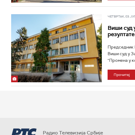
ЧЕТВРТАК, 03. ЈУЛ 
Виши суд 
резултате
Председник Г
Виши суд у З
"Промена у ко
Прочитај
Радио Телевизија Србије