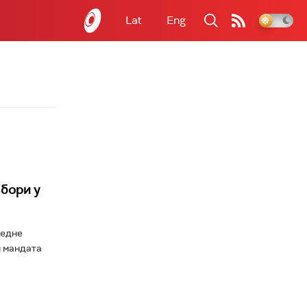
Lat
Eng
збори у
редне
и мандата