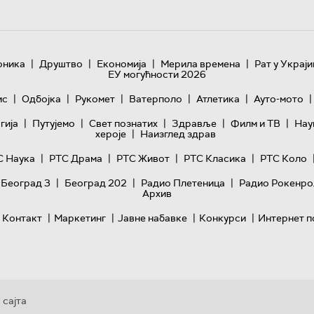
|
|
|
|
оника
Друштво
Економија
Мерила времена
Рат у Украји
ЕУ могућности 2026
|
|
|
|
|
|
ис
Одбојка
Рукомет
Ватерполо
Атлетика
Ауто-мото
|
|
|
|
|
гијa
Путујемо
Свет познатих
Здравље
Филм и ТВ
Нау
|
хероје
Наизглед здрав
|
|
|
|
С Наука
РТС Драма
РТС Живот
РТС Класика
РТС Коло
|
|
|
 Београд 3
Београд 202
Радио Плетеница
Радио Рокенро
Архив
|
|
|
|
Контакт
Маркетинг
Јавне набавке
Конкурси
Интернет п
 сајта