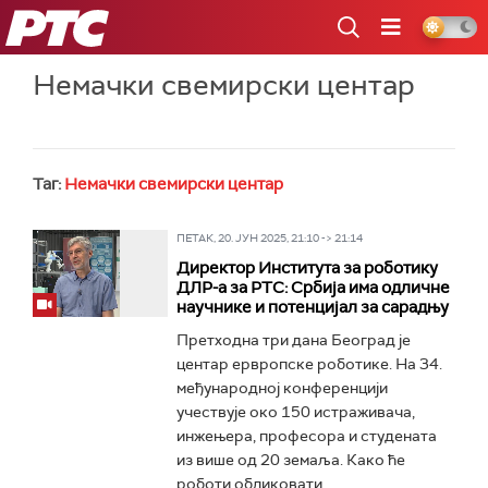
РТС
Немачки свемирски центар
Таг:
Немачки свемирски центар
ПЕТАК, 20. ЈУН 2025, 21:10 -> 21:14
Директор Института за роботику
ДЛР-а за РТС: Србија има одличне
научнике и потенцијал за сарадњу
Претходна три дана Београд је
центар ервропске роботике. На 34.
међународној конференцији
учествује око 150 истраживача,
инжењера, професора и студената
из више од 20 земаља. Како ће
роботи обликовати...