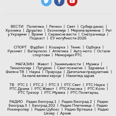
|
|
|
|
ВЕСТИ
Политика
Регион
Свет
Србија данас
|
|
|
|
Хроника
Друштво
Економија
Мерила времена
Рат
|
|
|
|
у Украјини
Време
Сервисне вести
Сматрачница
|
Подкаст
ЕУ могућности 2026
|
|
|
|
СПОРТ
Фудбал
Кошарка
Тенис
Одбојка
|
|
|
|
Рукомет
Ватерполо
Атлетика
Ауто-мото
Остали
|
спортови
Меморијал РТС
|
|
|
МАГАЗИН
Живот
Занимљивости
Музика
|
|
|
|
Технологијa
Путујемо
Свет познатих
Здравље
|
|
|
|
Филм и ТВ
Наука
Природа
Дигитални предузетник
|
За мале велике хероје
Наизглед здрав
|
|
|
|
|
ТВ
РТС 1
РТС 2
РТС 3
РТС Свет
РТС Наука
|
|
|
|
РТС Драма
РТС Живот
РТС Класика
РТС Коло
|
|
РТС Трезор
РТС Музика
РТС Полетарац
|
|
РАДИО
Радио Београд 1
Радио Београд 2
Радио
|
|
|
Београд 3
Београд 202
Радио Плетеница
Радио
|
|
|
Рокенролер
Радио Џубокс
Радио Вртешка
Радио
|
Џезер
Архив