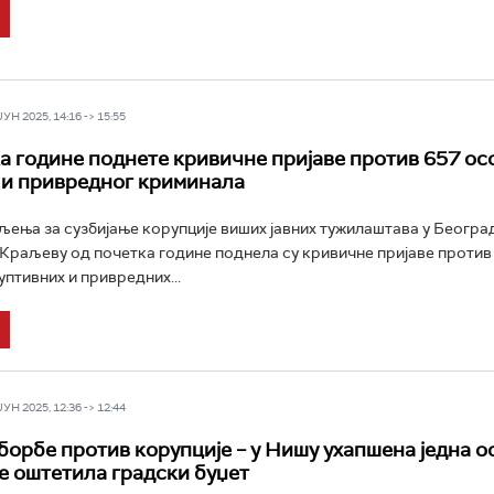
Н 2025, 14:16 -> 15:55
а године поднете кривичне пријаве против 657 ос
 и привредног криминала
ења за сузбијање корупције виших јавних тужилаштава у Београ
 Краљеву од почетка године поднела су кривичне пријаве против
уптивних и привредних...
Н 2025, 12:36 -> 12:44
борбе против корупције – у Нишу ухапшена једна о
је оштетила градски буџет