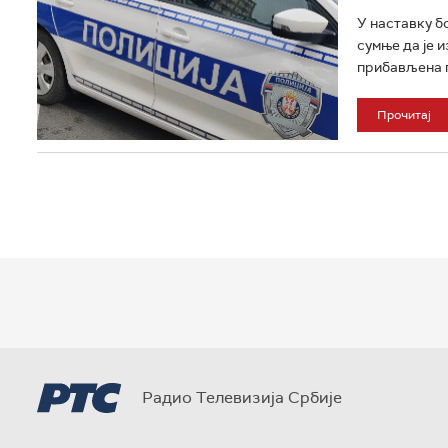
У наставку б
сумње да је 
прибављена п
Прочитај
Радио Телевизија Србије