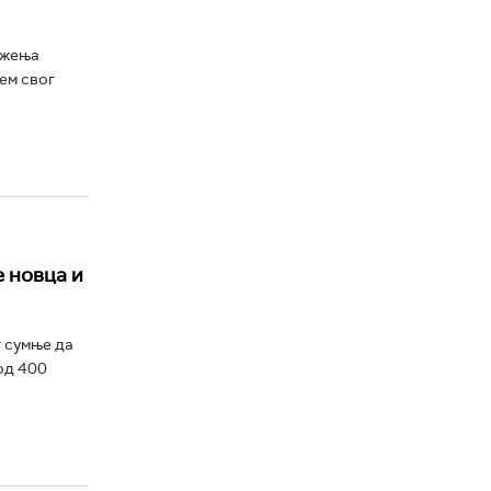
ужења
ем свог
 новца и
г сумње да
од 400