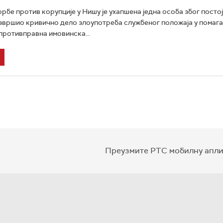
орбе против корупције у Нишу је ухапшена једна особа због пост
извршио кривично дело злоупотреба службеног положаја у помага
ротивправна имовинска...
Преузмите РТС мобилну апли