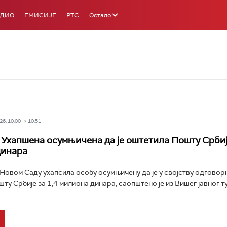
АДИО
ЕМИСИЈЕ
РТС
Остало
6, 10:00 -> 10:51
 Ухапшена осумњичена да је оштетила Пошту Србије
динара
у Новом Саду ухапсила особу осумњичену да је у својству одговор
ту Србије за 1,4 милиона динара, саопштено је из Вишег јавног 