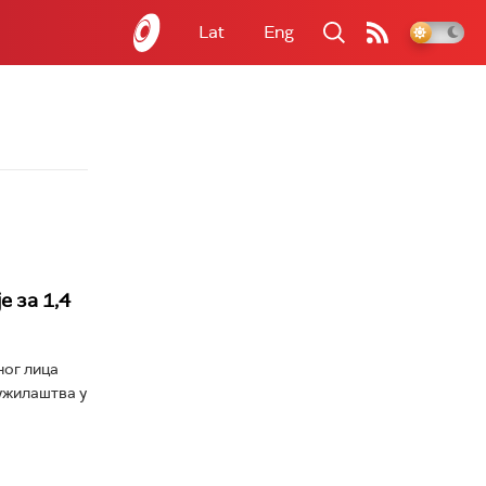
Lat
Eng
 за 1,4
ног лица
тужилаштва у