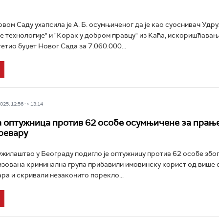
овом Саду ухапсила је А. Б. осумњиченог да је као суоснивач Удр
е технологије" и "Корак у добром правцу" из Каћа, искоришћавањ
етио буџет Новог Сада за 7.060.000...
25, 12:56 -> 13:14
 оптужница против 62 особе осумњичене за прање
ревару
ужилаштво у Београду подигло је оптужницу против 62 особе збо
изована криминална група прибавили имовинску корист од више 
ра и скривали незаконито порекло...