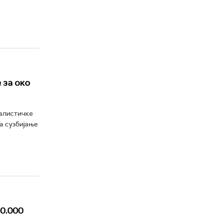
 за око
налистичке
а сузбијање
60.000