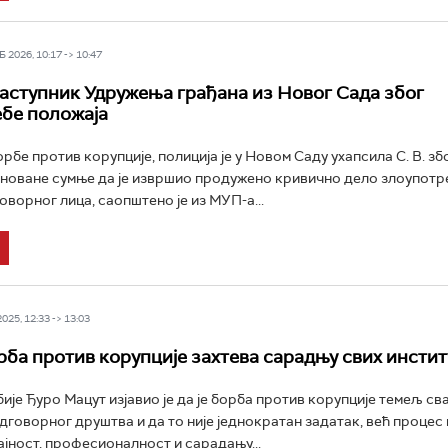
 2026, 10:17 -> 10:47
аступник Удружења грађана из Новог Сада због
бе положаја
рбе против корупције, полиција је у Новом Саду ухапсила С. В. зб
новане сумње да је извршио продужено кривично дело злоупотр
оворног лица, саопштено је из МУП-а...
25, 12:33 -> 13:03
рба против корупције захтева сарадњу свих инстит
ије Ђуро Мацут изјавио је да је борба против корупције темељ св
дговорног друштва и да то није једнократан задатак, већ процес 
ајност, професионалност и сарадању...