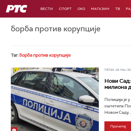
РТС
ВЕСТИ
СПОРТ
OKO
МАГАЗИН
ТВ
Р
борба против корупције
Таг:
борба против корупције
ПЕТАК, 29. МАЈ 202
Нови Сад:
милиона 
Полиција је 
оштетила Пош
Новом Саду...
Прочитај