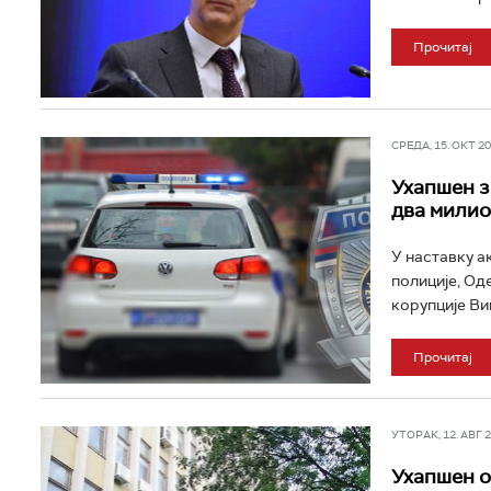
Прочитај
СРЕДА, 15. ОКТ 202
Ухапшен з
два милио
У наставку а
полиције, Од
корупције Виш
Прочитај
УТОРАК, 12. АВГ 20
Ухапшен о