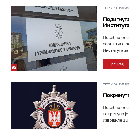
ПЕТАК, 11. ЈУЛ 202
Подигнута
Института
Посебно одељ
саопштило д
Института за
Прочитај
ПЕТАК, 04. ЈУЛ 202
Покренута
Посебно одељ
покренуло је
извршиле 10 