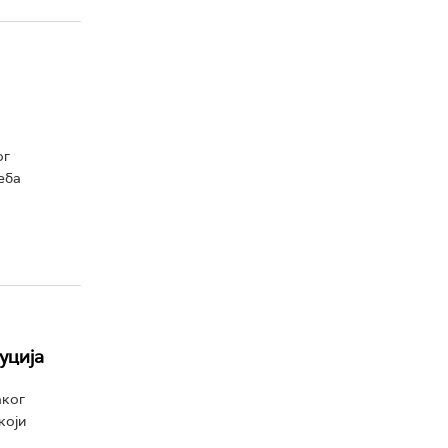
ог
еба
уција
аког
који