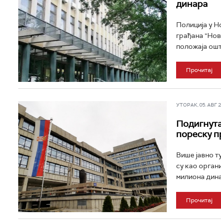
динара
Полиција у Н
грађана "Нов
положаја ошт
Прочитај
УТОРАК, 05. АВГ 20
Подигнута
пореску п
Више јавно т
су као орган
милиона дина
Прочитај