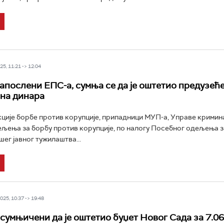
5, 11:21 -> 12:04
апослени ЕПС-а, сумња се да је оштетио предузеће
на динара
кције борбе против корупције, припадници МУП-а, Управе крими
ељења за борбу против корупције, по налогу Посебног одељења з
ег јавног тужилаштва...
25, 10:37 -> 19:48
сумњичени да је оштетио буџет Новог Сада за 7.0