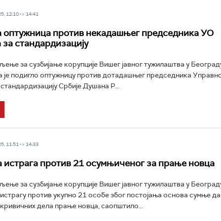
5, 12:10 -> 14:41
 оптужница против некадашњег председника УО
 за стандардизацију
ење за сузбијање корупције Вишег јавног тужилаштва у Београду
а је подигло оптужницу против дотадашњег председника Управн
 стандардизацију Србије Душана Р...
5, 11:51 -> 14:33
 истрага против 21 осумњиченог за прање новца
ење за сузбијање корупције Вишег јавног тужилаштва у Београд
 истрагу против укупно 21 особе због постојања основа сумње да
кривичних дела прање новца, саопштило...