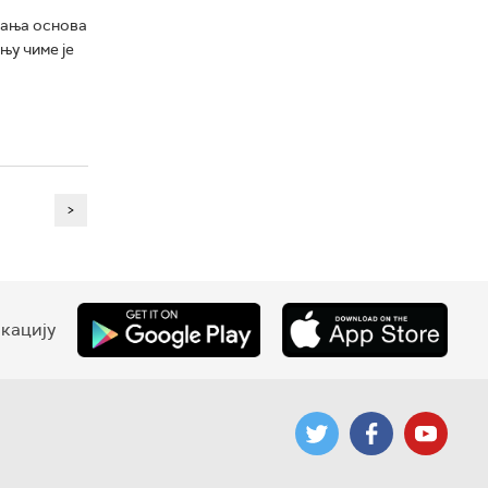
ојања основа
њу чиме је
>
кацију