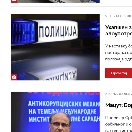
ЧЕТВРТАК, 05. ФЕБ
Ухапшен з
злоупотре
У наставку бо
постојања ос
положаја одг
Прочитај
УТОРАК, 09. ДЕЦ 20
Мацут: Бо
Премијер Срб
озбиљног и о
захтева истр