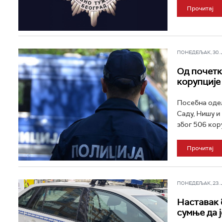
Прочитај
ПОНЕДЕЉАК, 30. ЈУ
Од почетк
корупције
Посебна одељ
Саду, Нишу и
због 506 кор
Прочитај
ПОНЕДЕЉАК, 23. ЈУ
Наставак 
сумње да 