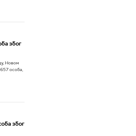
оба због
ду, Новом
 657 особа,
соба због