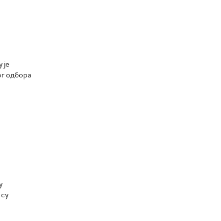
 је
ог одбора
у
 су