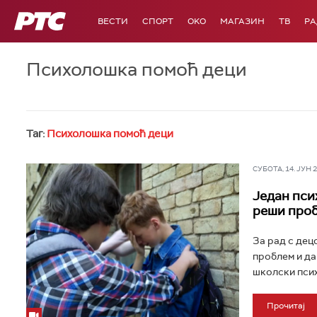
РТС
ВЕСТИ
СПОРТ
OKO
МАГАЗИН
ТВ
Р
Психолошка помоћ деци
Таг:
Психолошка помоћ деци
СУБОТА, 14. ЈУН 20
Један пси
реши проб
За рад с дец
проблем и да
школски псих
Прочитај