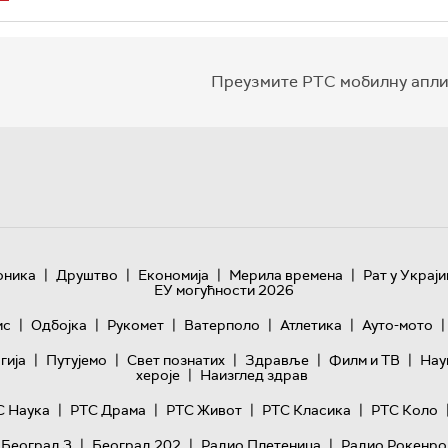
Преузмите РТС мобилну апли
|
|
|
|
оника
Друштво
Економија
Мерила времена
Рат у Украји
ЕУ могућности 2026
|
|
|
|
|
|
ис
Одбојка
Рукомет
Ватерполо
Атлетика
Ауто-мото
|
|
|
|
|
гијa
Путујемо
Свет познатих
Здравље
Филм и ТВ
Нау
|
хероје
Наизглед здрав
|
|
|
|
С Наука
РТС Драма
РТС Живот
РТС Класика
РТС Коло
|
|
|
 Београд 3
Београд 202
Радио Плетеница
Радио Рокенро