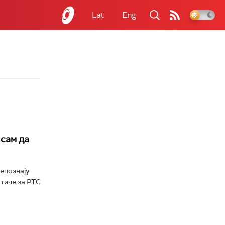
Lat
Eng
 сам да
епознају
стиче за РТС