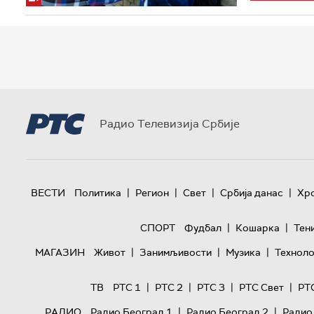
Радио Телевизија Србије
|
|
|
|
ВЕСТИ
Политика
Регион
Свет
Србија данас
Хр
|
|
СПОРТ
Фудбал
Кошарка
Тен
|
|
|
МАГАЗИН
Живот
Занимљивости
Музика
Техноло
|
|
|
|
ТВ
РТС 1
РТС 2
РТС 3
РТС Свет
РТ
|
|
РАДИО
Радио Београд 1
Радио Београд 2
Радио