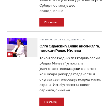
жени која се уселила у домове широм
Србије постала је део
свакодневице...
Прочитај
ЧЕТВРТАК, 25. СЕП 2025, 21:36 -> 21:40
Олга Одановић: Више нисам Олга,
него сам Радио Милева
Током претходних пет година серија
„Радио Милева“ је постала
јединствен телевизијски феномен
који обара рекорде гледаности и
окупља све генерације испред малих
екрана. Између почетка новог
серијала, снимања...
Прочитај