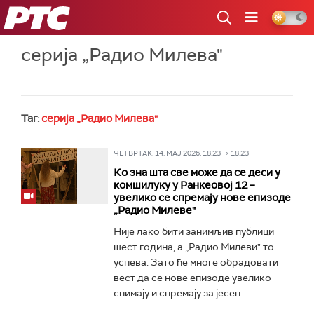
РТС
серија „Радио Милева"
Таг:
серија „Радио Милева"
ЧЕТВРТАК, 14. МАЈ 2026, 18:23 -> 18:23
Ко зна шта све може да се деси у
комшилуку у Ранкеовој 12 –
увелико се спремају нове епизоде
„Радио Милеве"
Није лако бити занимљив публици
шест година, а „Радио Милеви" то
успева. Зато ће многе обрадовати
вест да се нове епизоде увелико
снимају и спремају за јесен...