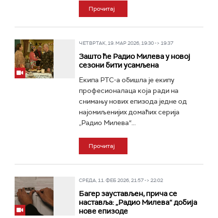
Прочитај
ЧЕТВРТАК, 19. МАР 2026, 19:30 -> 19:37
Зашто ће Радио Милева у новој
сезони бити усамљена
Екипа РТС-а обишла је екипу
професионалаца која ради на
снимању нових епизода једне од
најомиљенијих домаћих серија
„Радио Милева“...
Прочитај
СРЕДА, 11. ФЕБ 2026, 21:57 -> 22:02
Багер заустављен, прича се
наставља: „Радио Милева“ добија
нове епизоде