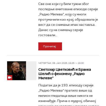
Све оне који су били тужни због
последње емитоване епизоде серије
„Радио Милева“, коју су многи
протумачили као крај, обрадовала је
вест да се снимање ипак наставља.
Данас су на снимању серије
гостовали...
Прочитај
ЧЕТВРТАК, 08. ЈАН 2026, 19:26 -> 19:30
Светозар Цветковић и Бранка
Шелић о феномену „Радио
Милеве“
Податак да је 193. епизоду серије
„Радио Милева“ пратило више од
милион гледалаца више никога не
изненађује. Прича о мудрој, обичној