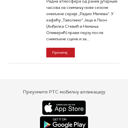
Радна атмосфера од раних јутарњих
часова на снимању нове сезоне
омиљене серије „Радио Милева“. У
кафићу „Таволино“ Јеца и Леон
(Анђелка Стевић и Немања
Оливерић) праве паузу после
снимљене сцене и за...
Прочитај
Преузмите РТС мобилну апликацију