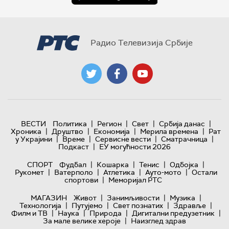
Радио Телевизија Србије
|
|
|
|
ВЕСТИ
Политика
Регион
Свет
Србија данас
|
|
|
|
Хроника
Друштво
Економија
Мерила времена
Рат
|
|
|
|
у Украјини
Време
Сервисне вести
Сматрачница
|
Подкаст
ЕУ могућности 2026
|
|
|
|
СПОРТ
Фудбал
Кошарка
Тенис
Одбојка
|
|
|
|
Рукомет
Ватерполо
Атлетика
Ауто-мото
Остали
|
спортови
Меморијал РТС
|
|
|
МАГАЗИН
Живот
Занимљивости
Музика
|
|
|
|
Технологијa
Путујемо
Свет познатих
Здравље
|
|
|
|
Филм и ТВ
Наука
Природа
Дигитални предузетник
|
За мале велике хероје
Наизглед здрав