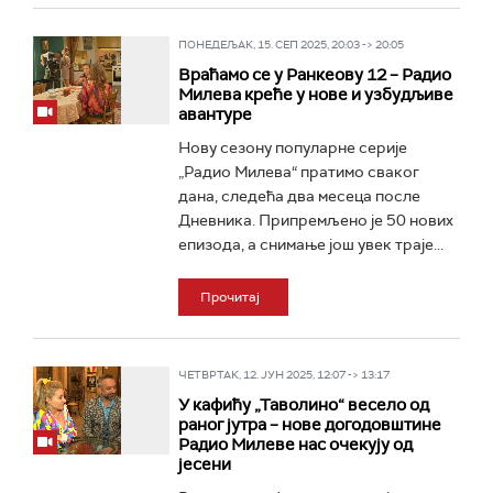
ПОНЕДЕЉАК, 15. СЕП 2025, 20:03 -> 20:05
Враћамо се у Ранкеову 12 – Радио
Милева креће у нове и узбудљиве
авантуре
Нову сезону популарне серије
„Радио Милева“ пратимо сваког
дана, следећа два месеца после
Дневника. Припремљено је 50 нових
епизода, а снимање још увек траје...
Прочитај
ЧЕТВРТАК, 12. ЈУН 2025, 12:07 -> 13:17
У кaфићу „Таволино“ весело од
раног јутра – нове догодовштине
Радио Милеве нас очекују од
јесени