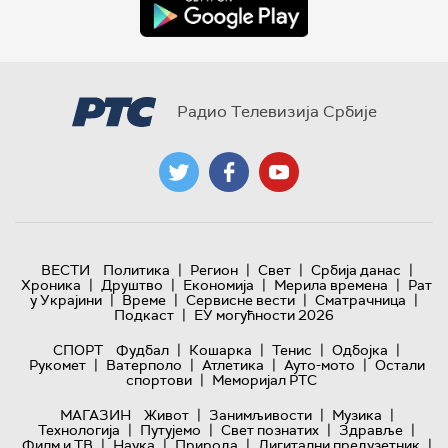
Радио Телевизија Србије
|
|
|
|
ВЕСТИ
Политика
Регион
Свет
Србија данас
|
|
|
|
Хроника
Друштво
Економија
Мерила времена
Рат
|
|
|
|
у Украјини
Време
Сервисне вести
Сматрачница
|
Подкаст
ЕУ могућности 2026
|
|
|
|
СПОРТ
Фудбал
Кошарка
Тенис
Одбојка
|
|
|
|
Рукомет
Ватерполо
Атлетика
Ауто-мото
Остали
|
спортови
Меморијал РТС
|
|
|
МАГАЗИН
Живот
Занимљивости
Музика
|
|
|
|
Технологијa
Путујемо
Свет познатих
Здравље
|
|
|
|
Филм и ТВ
Наука
Природа
Дигитални предузетник