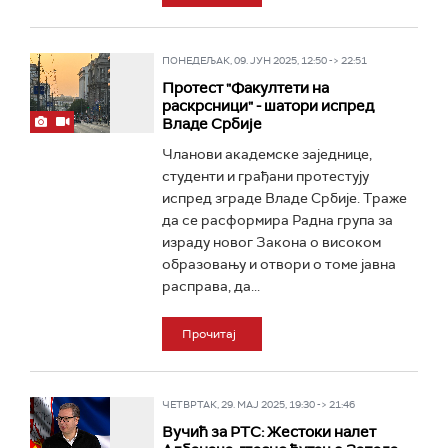
ПОНЕДЕЉАК, 09. ЈУН 2025, 12:50 -> 22:51
Протест "Факултети на
раскрсници" - шатори испред
Владе Србије
Чланови академске заједнице,
студенти и грађани протестују
испред зграде Владе Србије. Траже
да се расформира Радна група за
израду новог Закона о високом
образовању и отвори о томе јавна
расправа, да...
Прочитај
ЧЕТВРТАК, 29. МАЈ 2025, 19:30 -> 21:46
Вучић за РТС: Жестоки налет