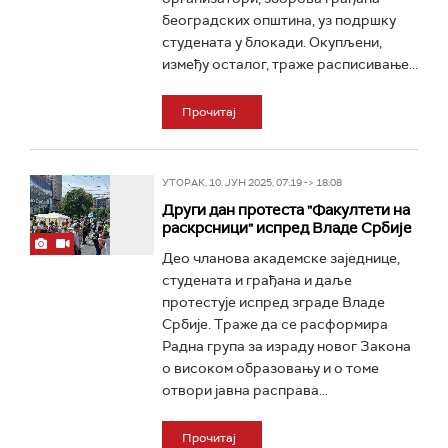
београдских општина, уз подршку
студената у блокади. Окупљени,
између осталог, траже расписивање...
Прочитај
УТОРАК, 10. ЈУН 2025, 07:19 -> 18:08
Други дан протеста "Факултети на
раскрсници" испред Владе Србије
Део чланова академске заједнице,
студената и грађана и даље
протестује испред зграде Владе
Србије. Траже да се расформира
Радна група за израду новог Закона
о високом образовању и о томе
отвори јавна расправа...
Прочитај