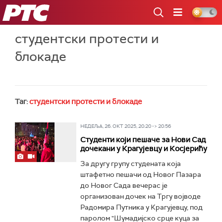
РТС
студентски протести и
блокаде
Таг:
студентски протести и блокаде
НЕДЕЉА, 26. ОКТ 2025, 20:20 -> 20:56
Студенти који пешаче за Нови Сад
дочекани у Крагујевцу и Косјерићу
За другу групу студената која
штафетно пешачи од Новог Пазара
до Новог Сада вечерас је
организован дочек на Тргу војводе
Радомира Путника у Крагујевцу, под
паролом "Шумадијско срце куца за