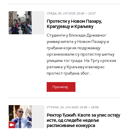
СРЕДА, 30. ЈУЛ 2025, 20:28 -> 10:27
Протести у Новом Пазару,
Крагујевцу и Краљеву
Студенти у блокади Државног
универзитета у Новом Пазару и
грађани који их подржавају
организовали су протестну шетњу
улицама тог града. На Тргу српских
ратника у Kраљеву и вечерас
протест грађана због...
Прочитај
УТОРАК, 24. ЈУН 2025, 15:38 -> 16:58
Ректор Ђокић: Квоте за упис остају
исте, од следеће недеље
расписивање конкурса