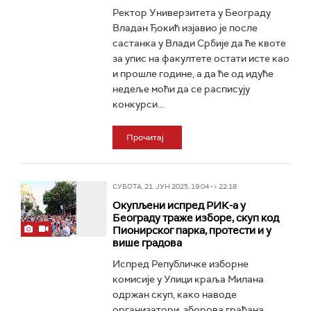
Ректор Универзитета у Београду
Владан Ђокић изјавио је после
састанка у Влади Србије да ће квоте
за упис на факултете остати исте као
и прошле године, а да ће од идуће
недеље моћи да се расписују
конкурси...
Прочитај
СУБОТА, 21. ЈУН 2025, 19:04 -> 22:18
Окупљени испред РИК-а у
Београду траже изборе, скуп код
Пионирског парка, протести и у
више градова
Испред Републичке изборне
комисије у Улици краља Милана
одржан скуп, како наводе
организатори, зборова грађана