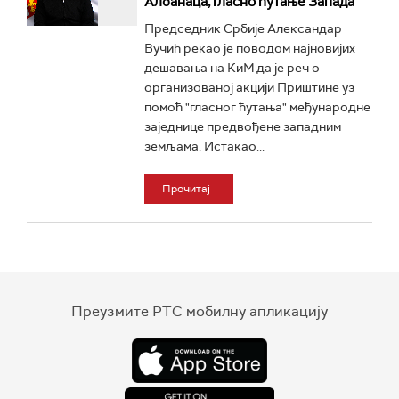
Албанаца, гласно ћутање Запада
Председник Србије Александар
Вучић рекао је поводом најновијих
дешавања на КиМ да је реч о
организованој акцији Приштине уз
помоћ "гласног ћутања" међународне
заједнице предвођене западним
земљама. Истакао...
Прочитај
Преузмите РТС мобилну апликацију