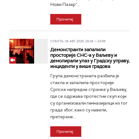
Нови Пазар"...
Прочитај
СУБОТА, 16. АВГ 2025, 19:18 -> 23:56
Демонстранти запалили
просторије СНС-а у Ваљеву и
демолирали улаз у Градску управу,
инциденти у више градова
Група демонстраната разбила је
стакла и запалила просторије
Српске напредне странке у Ваљеву,
где се одржава протестни скуп који
су организовали гимназијалци из тог
града због, како су навели,
претеране...
Прочитај