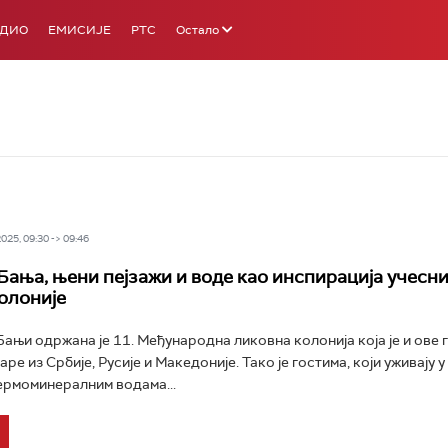
АДИО
ЕМИСИЈЕ
РТС
Остало
25, 09:30 -> 09:46
Бања, њени пејзажи и воде као инспирација учесн
олоније
Бањи одржана је 11. Међународна ликовна колонија која је и ове 
ре из Србије, Русије и Македоније. Тако је гостима, који уживају
ермоминералним водама...