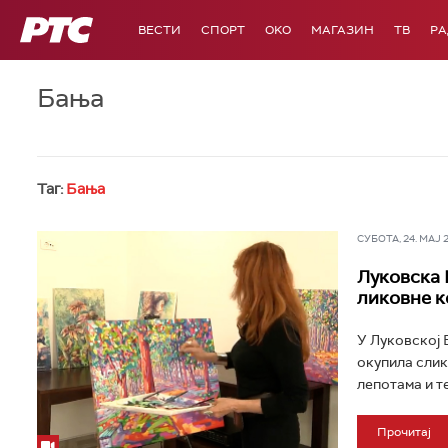
РТС
ВЕСТИ
СПОРТ
OKO
МАГАЗИН
ТВ
Р
Бања
Таг:
Бања
СУБОТА, 24. МАЈ 20
Луковска 
ликовне к
У Луковској 
окупила слика
лепотама и т
Прочитај