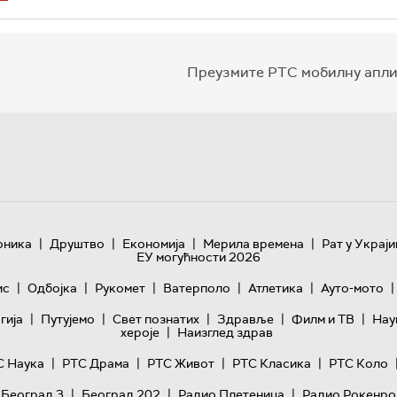
Преузмите РТС мобилну апли
|
|
|
|
оника
Друштво
Економија
Мерила времена
Рат у Украји
ЕУ могућности 2026
|
|
|
|
|
|
ис
Одбојка
Рукомет
Ватерполо
Атлетика
Ауто-мото
|
|
|
|
|
гијa
Путујемо
Свет познатих
Здравље
Филм и ТВ
Нау
|
хероје
Наизглед здрав
|
|
|
|
С Наука
РТС Драма
РТС Живот
РТС Класика
РТС Коло
|
|
|
 Београд 3
Београд 202
Радио Плетеница
Радио Рокенро