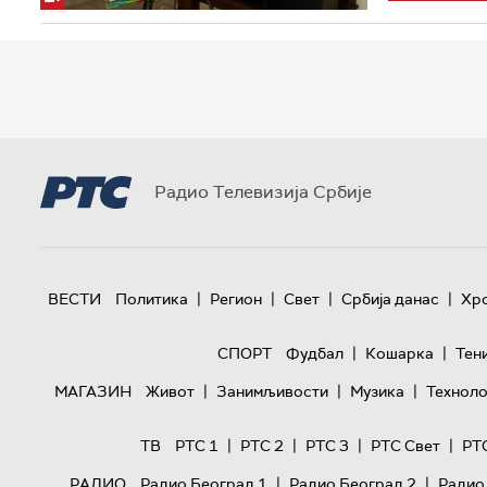
Радио Телевизија Србије
|
|
|
|
ВЕСТИ
Политика
Регион
Свет
Србија данас
Хр
|
|
СПОРТ
Фудбал
Кошарка
Тен
|
|
|
МАГАЗИН
Живот
Занимљивости
Музика
Техноло
|
|
|
|
ТВ
РТС 1
РТС 2
РТС 3
РТС Свет
РТ
|
|
РАДИО
Радио Београд 1
Радио Београд 2
Радио