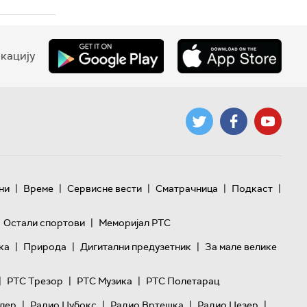
кацију
|
|
|
|
|
ни
Време
Сервисне вести
Сматрачница
Подкаст
|
Остали спортови
Меморијал РТС
|
|
|
ка
Природа
Дигитални предузетник
За мале велике
|
|
|
РТС Трезор
РТС Музика
РТС Полетарац
|
|
|
|
лер
Радио Џубокс
Радио Вртешка
Радио Џезер