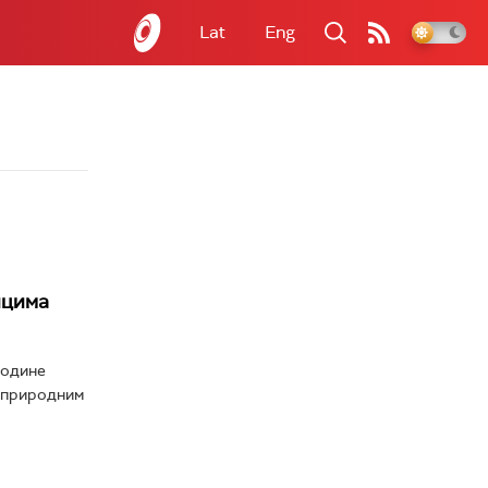
Lat
Eng
ицима
године
 у природним