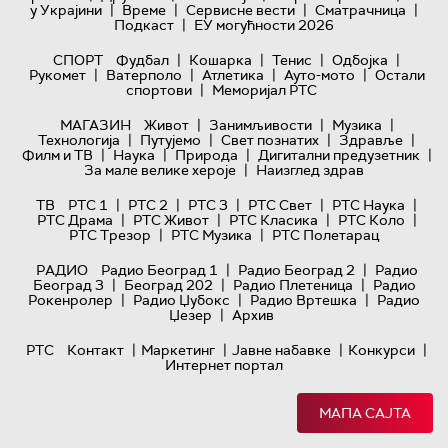
|
|
|
|
у Украјини
Време
Сервисне вести
Сматрачница
|
Подкаст
ЕУ могућности 2026
|
|
|
|
СПОРТ
Фудбал
Кошарка
Тенис
Одбојка
|
|
|
|
Рукомет
Ватерполо
Атлетика
Ауто-мото
Остали
|
спортови
Меморијал РТС
|
|
|
МАГАЗИН
Живот
Занимљивости
Музика
|
|
|
|
Технологијa
Путујемо
Свет познатих
Здравље
|
|
|
|
Филм и ТВ
Наука
Природа
Дигитални предузетник
|
За мале велике хероје
Наизглед здрав
|
|
|
|
|
ТВ
РТС 1
РТС 2
РТС 3
РТС Свет
РТС Наука
|
|
|
|
РТС Драма
РТС Живот
РТС Класика
РТС Коло
|
|
РТС Трезор
РТС Музика
РТС Полетарац
|
|
РАДИО
Радио Београд 1
Радио Београд 2
Радио
|
|
|
Београд 3
Београд 202
Радио Плетеница
Радио
|
|
|
Рокенролер
Радио Џубокс
Радио Вртешка
Радио
|
Џезер
Архив
|
|
|
|
РТС
Контакт
Маркетинг
Јавне набавке
Конкурси
Интернет портал
МАПА САЈТА