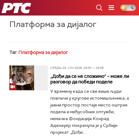
РТС
Платформа за дијалог
Таг:
Платформа за дијалог
СРЕДА, 03. ЈУН 2026, 18:45 -> 18:46
„Дођи да се не сложимо“ – може ли
разговор да победи поделе
У времену када се све више људи
повлачи у кругове истомишљеника, а
јавни простор постаје место оштрих
подела и међусобних оптужби,
немачка Фондација Конрад
Аденауер покренула је у Србији
пројекат „Дођи...