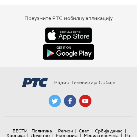
Преузмите РТС мобилну апликацију
Радио Телевизија Србије
|
|
|
|
ВЕСТИ
Политика
Регион
Свет
Србија данас
|
|
|
|
Хроника
Друштво
Економија
Мерила времена
Рат