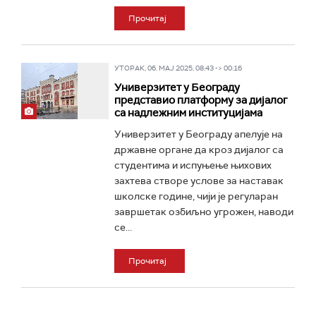
Прочитај
УТОРАК, 06. МАЈ 2025, 08:43 -> 00:16
Универзитет у Београду
представио платформу за дијалог
са надлежним институцијама
Универзитет у Београду апелује на
државне органе да кроз дијалог са
студентима и испуњење њихових
захтева створе услове за наставак
школске године, чији је регуларан
завршетак озбиљно угрожен, наводи
се...
Прочитај