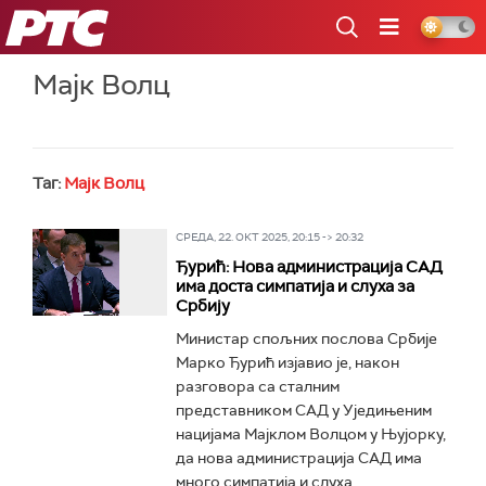
РТС
Мајк Волц
Таг:
Мајк Волц
СРЕДА, 22. ОКТ 2025, 20:15 -> 20:32
Ђурић: Нова администрација САД
има доста симпатија и слуха за
Србију
Министар спољних послова Србије
Марко Ђурић изјавио је, након
разговора са сталним
представником САД у Уједињеним
нацијама Мајклом Волцом у Њујорку,
да нова администрација САД има
много симпатија и слуха...