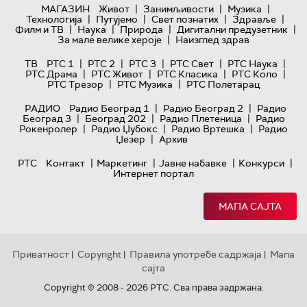
|
|
|
МАГАЗИН
Живот
Занимљивости
Музика
|
|
|
|
Технологијa
Путујемо
Свет познатих
Здравље
|
|
|
|
Филм и ТВ
Наука
Природа
Дигитални предузетник
|
За мале велике хероје
Наизглед здрав
|
|
|
|
|
ТВ
РТС 1
РТС 2
РТС 3
РТС Свет
РТС Наука
|
|
|
|
РТС Драма
РТС Живот
РТС Класика
РТС Коло
|
|
РТС Трезор
РТС Музика
РТС Полетарац
|
|
РАДИО
Радио Београд 1
Радио Београд 2
Радио
|
|
|
Београд 3
Београд 202
Радио Плетеница
Радио
|
|
|
Рокенролер
Радио Џубокс
Радио Вртешка
Радио
|
Џезер
Архив
|
|
|
|
РТС
Контакт
Маркетинг
Јавне набавке
Конкурси
Интернет портал
МАПА САЈТА
Приватност
Copyright
Правила употребе садржаја
Мапа
|
|
|
сајта
Copyright © 2008 - 2026 РТС. Сва права задржана.