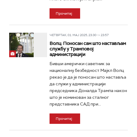
Прочитај
ЧЕТВРТАК, 01. МАЈ 2025, 23:30 -> 23:57
Волц: Поносан сам што настављам
службу у Трамповој
администрацији
Бивши амерички саветник за
националну безбедност Мајкл Волц
рекао је да је поносан што наставља
да служи у администрацији
председника Доналда Трампа након
што је номинован за сталног
представника САД при...
Прочитај