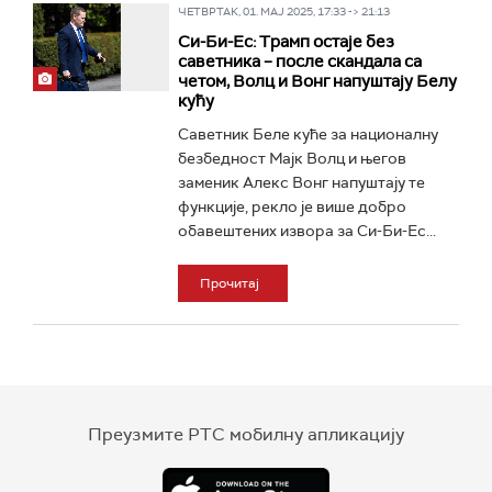
ЧЕТВРТАК, 01. МАЈ 2025, 17:33 -> 21:13
Си-Би-Ес: Трамп остаје без
саветника – после скандала са
четом, Волц и Вонг напуштају Белу
кућу
Саветник Беле куће за националну
безбедност Мајк Волц и његов
заменик Алекс Вонг напуштају те
функције, рекло је више добро
обавештених извора за Си-Би-Ес...
Прочитај
Преузмите РТС мобилну апликацију