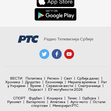
Радио Телевизија Србије
|
|
|
|
ВЕСТИ
Политика
Регион
Свет
Србија данас
|
|
|
|
Хроника
Друштво
Економија
Мерила времена
Рат
|
|
|
|
у Украјини
Време
Сервисне вести
Сматрачница
|
Подкаст
ЕУ могућности 2026
|
|
|
|
СПОРТ
Фудбал
Кошарка
Тенис
Одбојка
|
|
|
|
Рукомет
Ватерполо
Атлетика
Ауто-мото
Остали
|
спортови
Меморијал РТС