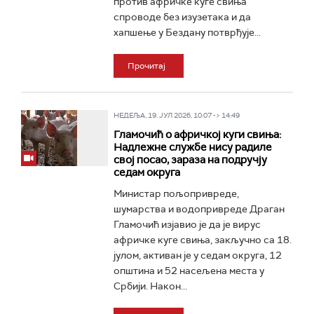
против афричке куге свиња
спроводе без изузетака и да
хапшење у Бездану потврђује...
Прочитај
НЕДЕЉА, 19. ЈУЛ 2026, 10:07 -> 14:49
Гламочић о афричкој куги свиња:
Надлежне службе нису радиле
свој посао, зараза на подручју
седам округа
Министар пољопривреде,
шумарства и водопривреде Драган
Гламочић изјавио је да је вирус
афричке куге свиња, закључно са 18.
јулом, активан је у седам округа, 12
општина и 52 насељена места у
Србији. Након...