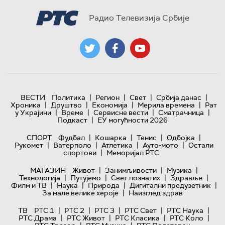
Радио Телевизија Србије
|
|
|
|
ВЕСТИ
Политика
Регион
Свет
Србија данас
|
|
|
|
Хроника
Друштво
Економија
Мерила времена
Рат
|
|
|
|
у Украјини
Време
Сервисне вести
Сматрачница
|
Подкаст
ЕУ могућности 2026
|
|
|
|
СПОРТ
Фудбал
Кошарка
Тенис
Одбојка
|
|
|
|
Рукомет
Ватерполо
Атлетика
Ауто-мото
Остали
|
спортови
Меморијал РТС
|
|
|
МАГАЗИН
Живот
Занимљивости
Музика
|
|
|
|
Технологијa
Путујемо
Свет познатих
Здравље
|
|
|
|
Филм и ТВ
Наука
Природа
Дигитални предузетник
|
За мале велике хероје
Наизглед здрав
|
|
|
|
|
ТВ
РТС 1
РТС 2
РТС 3
РТС Свет
РТС Наука
|
|
|
|
РТС Драма
РТС Живот
РТС Класика
РТС Коло