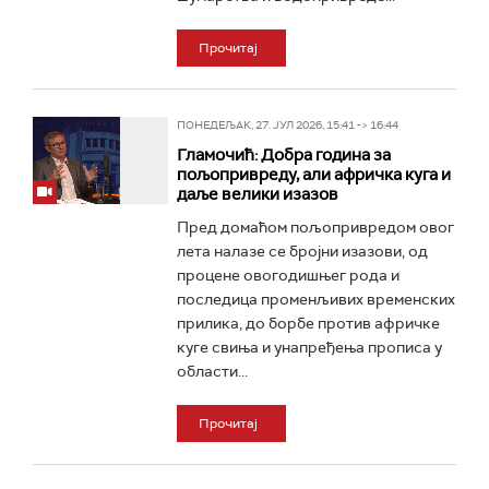
Прочитај
ПОНЕДЕЉАК, 27. ЈУЛ 2026, 15:41 -> 16:44
Гламочић: Добра година за
пољопривреду, али афричка куга и
даље велики изазов
Пред домаћом пољопривредом овог
лета налазе се бројни изазови, од
процене овогодишњег рода и
последица променљивих временских
прилика, до борбе против афричке
куге свиња и унапређења прописа у
области...
Прочитај