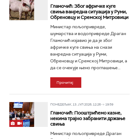
Гламочић: Због афричке куге
свиња ванредна ситуација у Руми,
Обреновцу и Сремској Митровици
Министар пољопривреде,
шумарства и водопривреде Драган
Гламочић изјавио је да је због
афричке куге свиња на снази
ванредна ситуација у Руми,
Обреновцу и Сремској Митровици, а
да се очекује њено проглашење...
Прочитај
ПОНЕДЕЉАК, 13. ЈУЛ 2026, 12:26 -> 19:59
Гламочић: Пооштрићемо казне,
некима трајно забранити држање
свиња
Министар пољопривреде Драган