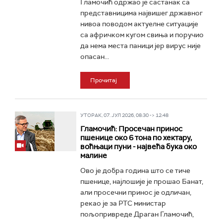
Гламочић одржао је састанак са
представницима највишег државног
нивоа поводом актуелне ситуације
са афричком кугом свиња и поручио
да нема места паници јер вирус није
опасан...
Прочитај
УТОРАК, 07. ЈУЛ 2026, 08:30 -> 12:48
Гламочић: Просечан принос
пшенице око 6 тона по хектару,
воћњаци пуни - највећа бука око
малине
Ово је добра година што се тиче
пшенице, најлошије је прошао Банат,
али просечни принос је одличан,
рекао је за РТС министар
пољопривреде Драган Гламочић,