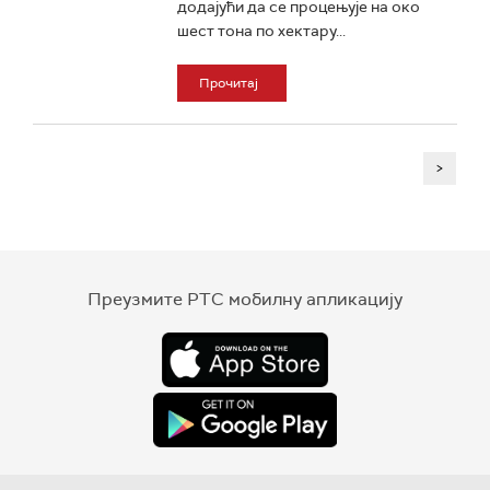
додајући да се процењује на око
шест тона по хектару...
Прочитај
>
Преузмите РТС мобилну апликацију