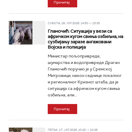
Прочитај
СУБОТА, 18. ЈУЛ 2026, 14:50 -> 15:35
Гламочић: Ситуација у вези са
афричком кугом свиња озбиљна, на
сузбијању заразе ангажовани
Војска и полиција
Министар пољопривреде,
шумарства и водопривреде Драган
Гламочић поручио је у Сремској
Митровици, након седнице локалног
и регионалног Кризног штаба, да је
ситуација са афричком кугом свиња
озбиљна, али...
Прочитај
ПЕТАК, 17. ЈУЛ 2026, 10:20 -> 10:26