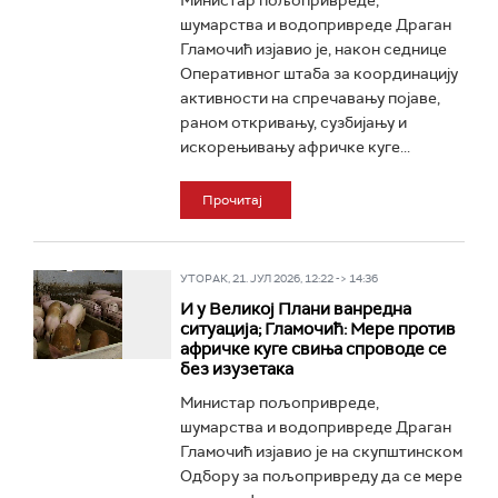
Министар пољопривреде,
шумарства и водопривреде Драган
Гламочић изјавио је, након седнице
Оперативног штаба за координацију
активности на спречавању појаве,
раном откривању, сузбијању и
искорењивању афричке куге...
Прочитај
УТОРАК, 21. ЈУЛ 2026, 12:22 -> 14:36
И у Великој Плани ванредна
ситуација; Гламочић: Мере против
афричке куге свиња спроводе се
без изузетака
Министар пољопривреде,
шумарства и водопривреде Драган
Гламочић изјавио је на скупштинском
Одбору за пољопривреду да се мере