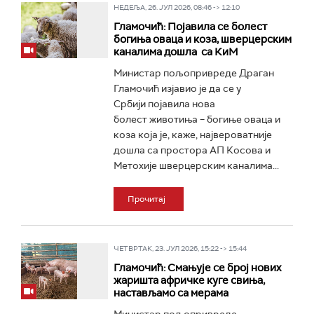
НЕДЕЉА, 26. ЈУЛ 2026, 08:46 -> 12:10
Гламочић: Појавила се болест
богиња оваца и коза, шверцерским
каналима дошла са КиМ
Министар пољопривреде Драган
Гламочић изјавио је да се у
Србији појавила нова
болест животиња – богиње оваца и
коза која је, каже, највероватније
дошла са простора АП Косова и
Метохије шверцерским каналима...
Прочитај
ЧЕТВРТАК, 23. ЈУЛ 2026, 15:22 -> 15:44
Гламочић: Смањује се број нових
жаришта афричке куге свиња,
настављамо са мерама