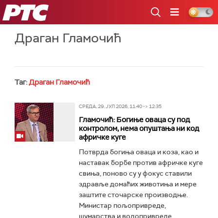
РТС
Драган Гламочић
Таг:
Драган Гламочић
СРЕДА, 29. ЈУЛ 2026, 11:40 -> 12:35
Гламочић: Богиње оваца су под
контролом, нема опуштања ни код
афричке куге
Потврда богиња оваца и коза, као и
наставак борбе против афричке куге
свиња, поново су у фокус ставили
здравље домаћих животиња и мере
заштите сточарске производње.
Министар пољопривреде,
шумарства и водопривреде...