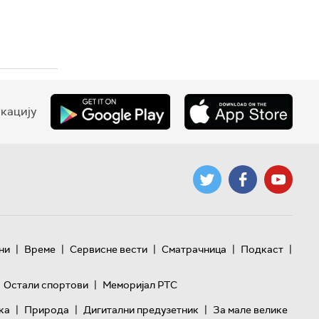
кацију
|
|
|
|
|
ни
Време
Сервисне вести
Сматрачница
Подкаст
|
Остали спортови
Меморијал РТС
|
|
|
ка
Природа
Дигитални предузетник
За мале велике