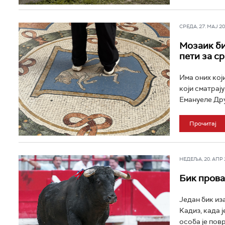
СРЕДА, 27. МАЈ 202
Мозаик би
пети за с
Има оних који
који сматрају
Емануеле Друг
Прочитај
НЕДЕЉА, 20. АПР 2
Бик прова
Један бик из
Kадиз, када 
особа је пов