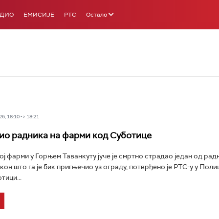
АДИО
ЕМИСИЈЕ
РТС
Остало
6, 18:10 -> 18:21
ио радника на фарми код Суботице
ј фарми у Горњем Таванкуту јуче је смртно страдао један од радн
кон што га је бик пригњечио уз ограду, потврђено је РТС-у у Поли
тици...