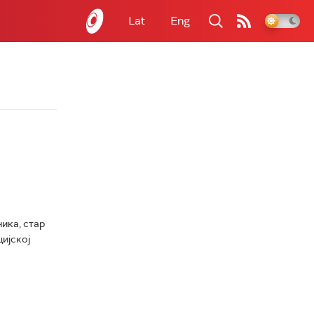
Lat
Eng
ика, стар
цијској