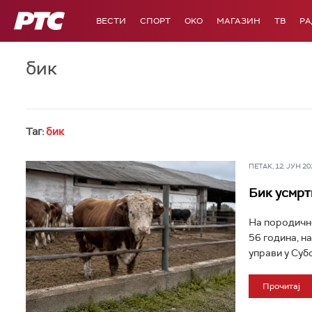
РТС
ВЕСТИ
СПОРТ
OKO
МАГАЗИН
ТВ
Р
бик
Таг:
бик
ПЕТАК, 12. ЈУН 202
Бик усмрт
На породично
56 година, на
управи у Субо
Прочитај