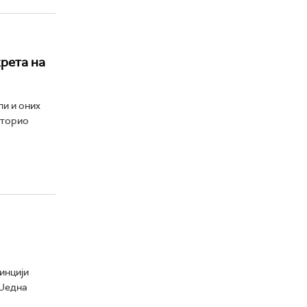
рета на
ли и оних
иторио
инцији
 Једна