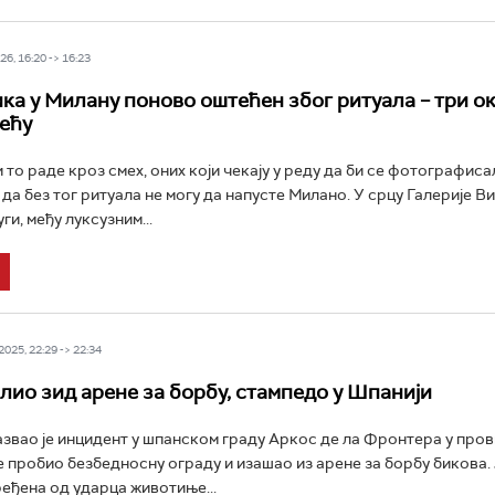
6, 16:20 -> 16:23
ка у Милану поново оштећен због ритуала – три ок
рећу
 то раде кроз смех, оних који чекају у реду да би се фотографиса
 да без тог ритуала не могу да напусте Милано. У срцу Галерије В
и, међу луксузним...
025, 22:29 -> 22:34
лио зид арене за борбу, стампедо у Шпанији
азвао је инцидент у шпанском граду Аркос де ла Фронтера у пров
је пробио безбедносну ограду и изашао из арене за борбу бикова.
ређена од ударца животиње...