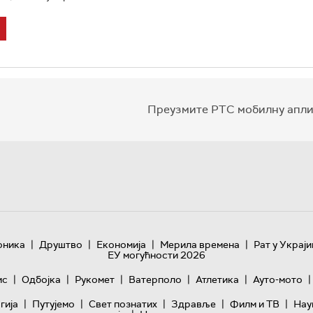
Преузмите РТС мобилну апли
|
|
|
|
оника
Друштво
Економија
Мерила времена
Рат у Украји
ЕУ могућности 2026
|
|
|
|
|
|
ис
Одбојка
Рукомет
Ватерполо
Атлетика
Ауто-мото
|
|
|
|
|
гијa
Путујемо
Свет познатих
Здравље
Филм и ТВ
Нау