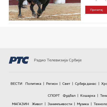
Прочитај
Радио Телевизија Србије
|
|
|
|
ВЕСТИ
Политика
Регион
Свет
Србија данас
Хр
|
|
СПОРТ
Фудбал
Кошарка
Тен
|
|
|
МАГАЗИН
Живот
Занимљивости
Музика
Техноло