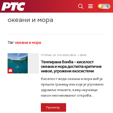
РТС
океани и мора
Таг:
океани и мора
УТОРАК, 10. ЈУН 2025, 09:31 -> 09:40
Темпирана бомба – киселост
океана и мора достигла критичне
нивое, угрожени екосистеми
Киселост воде океана и мора већ је
прешла границу иза које је угрожено
здравље планете, кажу научници
након неочекиваног открића...
Прочитај