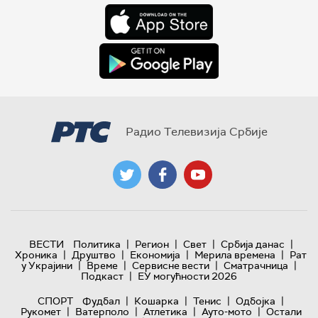
Радио Телевизија Србије
|
|
|
|
ВЕСТИ
Политика
Регион
Свет
Србија данас
|
|
|
|
Хроника
Друштво
Економија
Мерила времена
Рат
|
|
|
|
у Украјини
Време
Сервисне вести
Сматрачница
|
Подкаст
ЕУ могућности 2026
|
|
|
|
СПОРТ
Фудбал
Кошарка
Тенис
Одбојка
|
|
|
|
Рукомет
Ватерполо
Атлетика
Ауто-мото
Остали