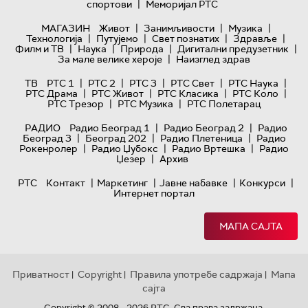
|
спортови
Меморијал РТС
|
|
|
МАГАЗИН
Живот
Занимљивости
Музика
|
|
|
|
Технологијa
Путујемо
Свет познатих
Здравље
|
|
|
|
Филм и ТВ
Наука
Природа
Дигитални предузетник
|
За мале велике хероје
Наизглед здрав
|
|
|
|
|
ТВ
РТС 1
РТС 2
РТС 3
РТС Свет
РТС Наука
|
|
|
|
РТС Драма
РТС Живот
РТС Класика
РТС Коло
|
|
РТС Трезор
РТС Музика
РТС Полетарац
|
|
РАДИО
Радио Београд 1
Радио Београд 2
Радио
|
|
|
Београд 3
Београд 202
Радио Плетеница
Радио
|
|
|
Рокенролер
Радио Џубокс
Радио Вртешка
Радио
|
Џезер
Архив
|
|
|
|
РТС
Контакт
Маркетинг
Јавне набавке
Конкурси
Интернет портал
МАПА САЈТА
Приватност
Copyright
Правила употребе садржаја
Мапа
|
|
|
сајта
Copyright © 2008 - 2026 РТС. Сва права задржана.