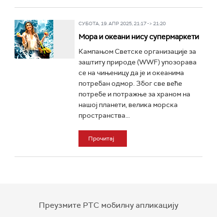
СУБОТА, 19. АПР 2025, 21:17 -> 21:20
Мора и океани нису супермаркети
Кампањом Светске организације за
заштиту природе (WWF) упозорава
се на чињеницу да је и океанима
потребан одмор. Због све веће
потребе и потражње за храном на
нашој планети, велика морска
пространства...
Прочитај
Преузмите РТС мобилну апликацију