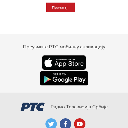
Прочитај
Преузмите РТС мобилну апликацију
Радио Телевизија Србије