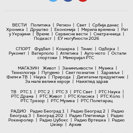
|
|
|
|
ВЕСТИ
Политика
Регион
Свет
Србија данас
|
|
|
|
Хроника
Друштво
Економија
Мерила времена
Рат
|
|
|
|
у Украјини
Време
Сервисне вести
Сматрачница
|
Подкаст
ЕУ могућности 2026
|
|
|
|
СПОРТ
Фудбал
Кошарка
Тенис
Одбојка
|
|
|
|
Рукомет
Ватерполо
Атлетика
Ауто-мото
Остали
|
спортови
Меморијал РТС
|
|
|
МАГАЗИН
Живот
Занимљивости
Музика
|
|
|
|
Технологијa
Путујемо
Свет познатих
Здравље
|
|
|
|
Филм и ТВ
Наука
Природа
Дигитални предузетник
|
За мале велике хероје
Наизглед здрав
|
|
|
|
|
ТВ
РТС 1
РТС 2
РТС 3
РТС Свет
РТС Наука
|
|
|
|
РТС Драма
РТС Живот
РТС Класика
РТС Коло
|
|
РТС Трезор
РТС Музика
РТС Полетарац
|
|
РАДИО
Радио Београд 1
Радио Београд 2
Радио
|
|
|
Београд 3
Београд 202
Радио Плетеница
Радио
|
|
|
Рокенролер
Радио Џубокс
Радио Вртешка
Радио
|
Џезер
Архив