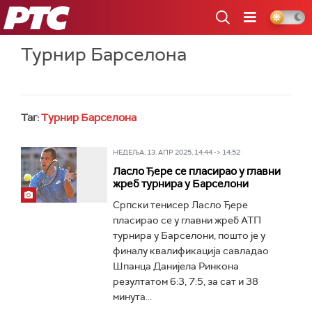
РТС
Турнир Барселона
Таг:
Турнир Барселона
НЕДЕЉА, 13. АПР 2025, 14:44 -> 14:52
Ласло Ђере се пласирао у главни
жреб турнира у Барселони
Српски тенисер Ласло Ђере
пласирао се у главни жреб АТП
турнира у Барселони, пошто је у
финалу квалификација савладао
Шпанца Данијела Ринкона
резултатом 6:3, 7:5, за сат и 38
минута...