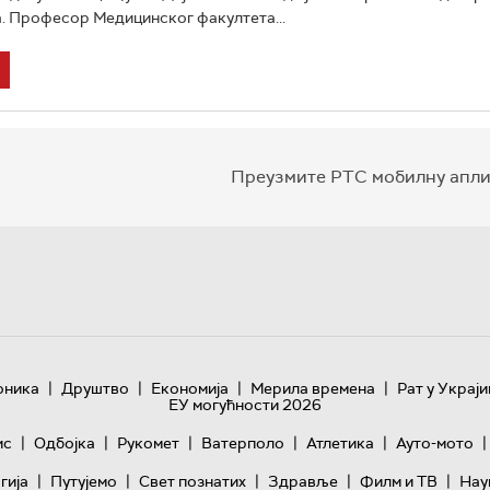
. Професор Медицинског факултета...
Преузмите РТС мобилну апли
|
|
|
|
оника
Друштво
Економија
Мерила времена
Рат у Украји
ЕУ могућности 2026
|
|
|
|
|
|
ис
Одбојка
Рукомет
Ватерполо
Атлетика
Ауто-мото
|
|
|
|
|
гијa
Путујемо
Свет познатих
Здравље
Филм и ТВ
Нау