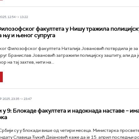
25, 12:54 -> 13:22
илозофског факултета у Нишу тражила полицијск
а њу и њеног супруга
ог Филозофског факултета Наталија Јовановић потврдила је за 
пруг Бранислав Јовановић затражили полицијску заштиту, али да 
р на тај захтев, нити на...
 2025, 23:35 -> 23:47
 у 9: Блокаде факултета и надокнада наставе – им
ока
Србији су у блокади више од четири месеца. Министарка просвете
ндату Славица Ђукић Дејановић каже да је 15. април последњи ро