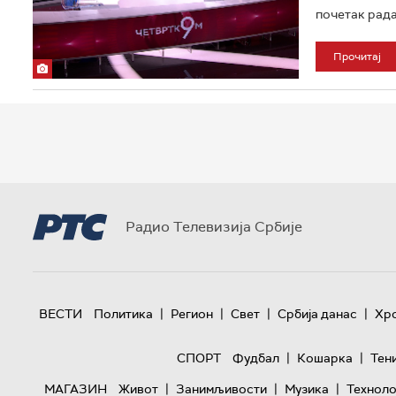
почетак рада
Прочитај
Радио Телевизија Србије
|
|
|
|
ВЕСТИ
Политика
Регион
Свет
Србија данас
Хр
|
|
СПОРТ
Фудбал
Кошарка
Тен
|
|
|
МАГАЗИН
Живот
Занимљивости
Музика
Техноло