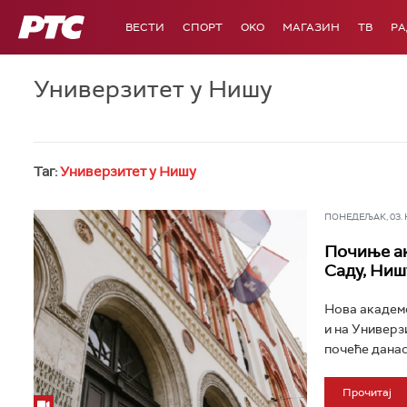
РТС
ВЕСТИ
СПОРТ
OKO
МАГАЗИН
ТВ
Р
Универзитет у Нишу
Таг:
Универзитет у Нишу
ПОНЕДЕЉАК, 03. НО
Почиње ак
Саду, Ниш
Нова академс
и на Универз
почеће данас,
Прочитај