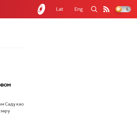
Lat
Eng
овом
ом Саду као
азару