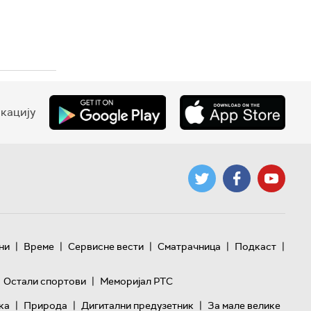
кацију
|
|
|
|
|
ни
Време
Сервисне вести
Сматрачница
Подкаст
|
Остали спортови
Меморијал РТС
|
|
|
ка
Природа
Дигитални предузетник
За мале велике