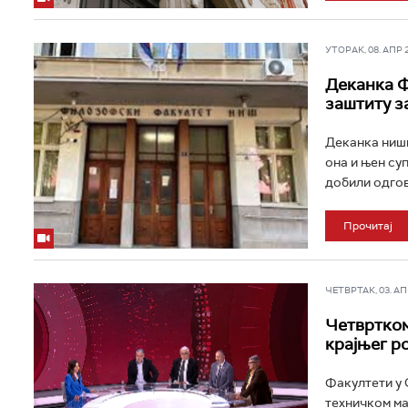
УТОРАК, 08. АПР 20
Деканка Ф
заштиту з
Деканка нишк
она и њен су
добили одгово
Прочитај
ЧЕТВРТАК, 03. АПР
Четвртком
крајњег р
Факултети у 
техничком ма