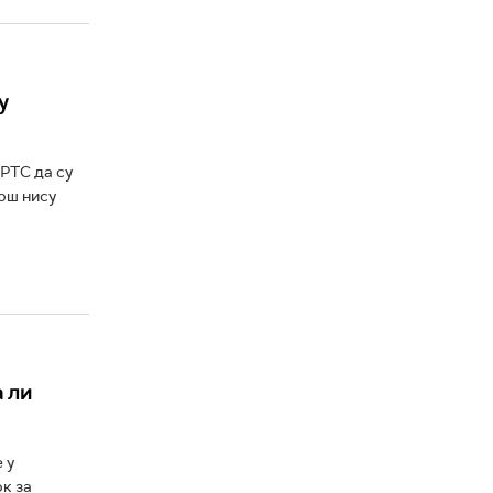
у
РТС да су
још нису
а ли
 у
к за