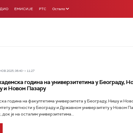
АДИО
ЕМИСИЈЕ
РТС
Остало
В 2025, 06:40 -> 11:27
адемска година на универзитетима у Београду, Н
у и Новом Пазару
ка година на факултетима универзитета у Београду, Нишу и Нов
итету уметности у Београду и Државном универзитету у Новом П
 док је на осталим универзитетима...