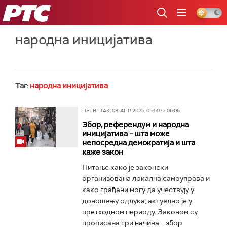
РТС
народна иницијатива
Таг:
народна иницијатива
ЧЕТВРТАК, 03. АПР 2025, 05:50 -> 06:06
Збор, референдум и народна
иницијатива – шта може
непосредна демократија и шта
каже закон
Питање како је законски
организована локална самоуправа и
како грађани могу да учествују у
доношењу одлука, актуелно је у
претходном периоду. Законом су
прописана три начина – збор