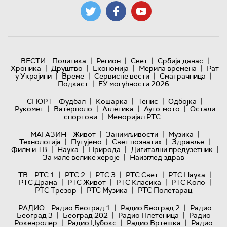
|
|
|
|
ВЕСТИ
Политика
Регион
Свет
Србија данас
|
|
|
|
Хроника
Друштво
Економија
Мерила времена
Рат
|
|
|
|
у Украјини
Време
Сервисне вести
Сматрачница
|
Подкаст
ЕУ могућности 2026
|
|
|
|
СПОРТ
Фудбал
Кошарка
Тенис
Одбојка
|
|
|
|
Рукомет
Ватерполо
Атлетика
Ауто-мото
Остали
|
спортови
Меморијал РТС
|
|
|
МАГАЗИН
Живот
Занимљивости
Музика
|
|
|
|
Технологијa
Путујемо
Свет познатих
Здравље
|
|
|
|
Филм и ТВ
Наука
Природа
Дигитални предузетник
|
За мале велике хероје
Наизглед здрав
|
|
|
|
|
ТВ
РТС 1
РТС 2
РТС 3
РТС Свет
РТС Наука
|
|
|
|
РТС Драма
РТС Живот
РТС Класика
РТС Коло
|
|
РТС Трезор
РТС Музика
РТС Полетарац
|
|
РАДИО
Радио Београд 1
Радио Београд 2
Радио
|
|
|
Београд 3
Београд 202
Радио Плетеница
Радио
|
|
|
Рокенролер
Радио Џубокс
Радио Вртешка
Радио